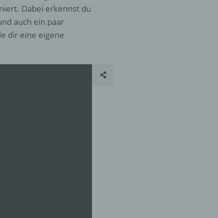
oniert. Dabei erkennst du
und auch ein paar
er
e dir eine eigene
ung
hen,
ng,
essen,
ser