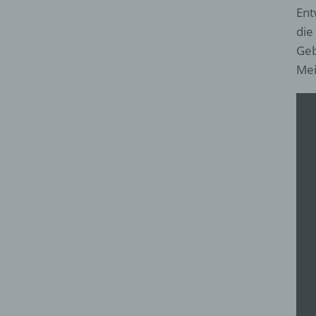
Ent
die
Geb
Mei