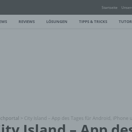
Startseite
Unser
EWS
REVIEWS
LÖSUNGEN
TIPPS & TRICKS
TUTOR
chportal
>
City Island – App des Tages für Android, iPhone 
ity Island – App de