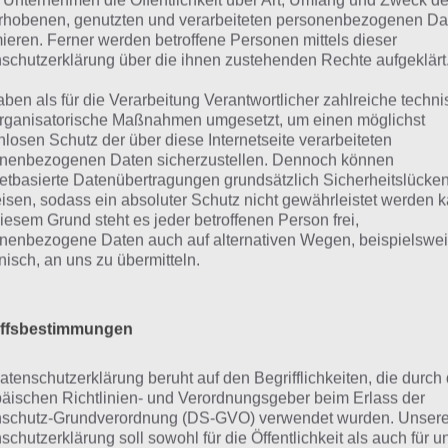
 Unternehmen die Öffentlichkeit über Art, Umfang und Zweck de
rhobenen, genutzten und verarbeiteten personenbezogenen Da
 gewohnt kannst du deine Gebäude dann mit der Zeit auc
mieren. Ferner werden betroffene Personen mittels dieser
al pro Gebäude) und musst Dekoration oder Gemeinscha
schutzerklärung über die ihnen zustehenden Rechte aufgeklärt
 Motivation deiner Mitmenschen in deiner Stadt hochzuha
aben als für die Verarbeitung Verantwortlicher zahlreiche techn
st / Missionen erhälst du Belohnungen, die sich teilweise 
rganisatorische Maßnahmen umgesetzt, um einen möglichst
nlosen Schutz der über diese Internetseite verarbeiteten
bstverständlich kannts du dieses Social Media Spiel auch
nenbezogenen Daten sicherzustellen. Dennoch können
urch du natürlich noch mehr Bonus erhälst.
netbasierte Datenübertragungen grundsätzlich Sicherheitslücke
isen, sodass ein absoluter Schutz nicht gewährleistet werden k
iesem Grund steht es jeder betroffenen Person frei,
nenbezogene Daten auch auf alternativen Wegen, beispielswe
onisch, an uns zu übermitteln.
iffsbestimmungen
atenschutzerklärung beruht auf den Begrifflichkeiten, die durch
äischen Richtlinien- und Verordnungsgeber beim Erlass der
schutz-Grundverordnung (DS-GVO) verwendet wurden. Unser
schutzerklärung soll sowohl für die Öffentlichkeit als auch für u