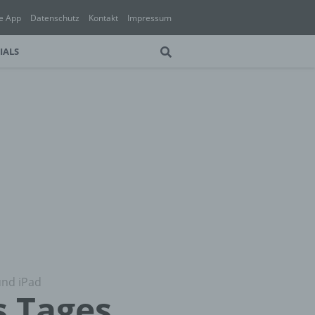
e App
Datenschutz
Kontakt
Impressum
IALS
und iPad
s Tages