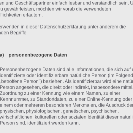
n und Geschäftspartner einfach lesbar und verständlich sein.
zu gewährleisten, möchten wir vorab die verwendeten
flichkeiten erläutern.
City Island Screenshot
erwenden in dieser Datenschutzerklärung unter anderem die
nden Begriffe:
 Grafik des Spiels ist als Durchschnittlich anzusehen. Klar
edingt bei einem Social Media Aufbauspiel an, jedoch gibt 
fisch anspruchsvollere Spiele als es City Island ist. Trotz
a) personenbezogene Daten
chdacht, sind teilweise liebevoll gestaltet worden und inte
l.
Personenbezogene Daten sind alle Informationen, die sich auf 
identifizierte oder identifizierbare natürliche Person (im Folgen
„betroffene Person") beziehen. Als identifizierbar wird eine natü
ser Fazit: Gutes, klassisches Sp
Person angesehen, die direkt oder indirekt, insbesondere mittel
Zuordnung zu einer Kennung wie einem Namen, zu einer
Kennnummer, zu Standortdaten, zu einer Online-Kennung oder
l schlechtes lässt sich über die Spiele App City Island nich
einem oder mehreren besonderen Merkmalen, die Ausdruck de
physischen, physiologischen, genetischen, psychischen,
it auch durchaus positiv ausfällt. “Leider” wollen die Entwi
wirtschaftlichen, kulturellen oder sozialen Identität dieser natür
y Island echtes Geld verdienen, sodass man ihnen einige 
Person sind, identifiziert werden kann.
ht verübeln kann.