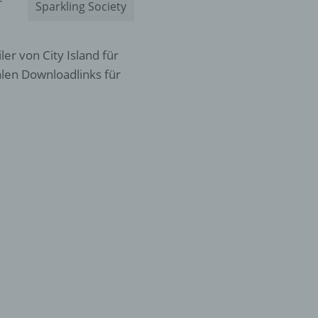
r
Sparkling Society
er von City Island für
alen Downloadlinks für