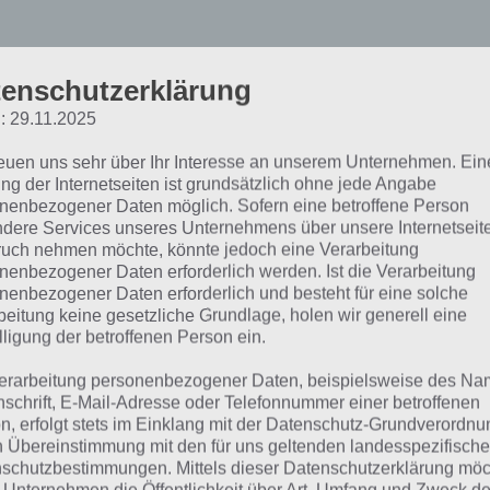
ity Island: Metropolen u
enschutzerklärung
illionen
: 29.11.2025
reuen uns sehr über Ihr Interesse an unserem Unternehmen. Ein
ng der Internetseiten ist grundsätzlich ohne jede Angabe
ächst wollen wir etwas über den Inhalt, der Grafik und dem
nenbezogener Daten möglich. Sofern eine betroffene Person
and sagen. Die App umfasst zurzeit mehr als 85 einzigarti
dere Services unseres Unternehmens über unsere Internetseite
 Wohnhäuser, Geschäftsgebäude, Gemeinschaftseinricht
uch nehmen möchte, könnte jedoch eine Verarbeitung
nenbezogener Daten erforderlich werden. Ist die Verarbeitung
oration zusammensetzt. Diese haben natürlich alle unter
nenbezogener Daten erforderlich und besteht für eine solche
 kosten daher natürlich auch verschieden viel.
beitung keine gesetzliche Grundlage, holen wir generell eine
lligung der betroffenen Person ein.
e Besonderheit an City Island ist, dass deine Mitbürger (w
erarbeitung personenbezogener Daten, beispielsweise des Na
nraum und Jobs brauchen um in die Stadt zu kommen. B
nschrift, E-Mail-Adresse oder Telefonnummer einer betroffenen
nhäuser errichten, sodass deine Bürger in deinre Stadt
n, erfolgt stets im Einklang mit der Datenschutz-Grundverordnu
uchst du aber auch Jobs, damit sie dir Geld erwirtschaften 
n Übereinstimmung mit den für uns geltenden landesspezifisch
schutzbestimmungen. Mittels dieser Datenschutzerklärung mö
 einem zu viel oder zu wenig haben, gibt es irgendwo im