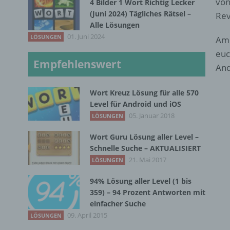
von
4 Bilder 1 Wort Richtig Lecker
(Juni 2024) Tägliches Rätsel –
Rev
Alle Lösungen
01. Juni 2024
LÖSUNGEN
Am 
euc
Empfehlenswert
And
Wort Kreuz Lösung für alle 570
Level für Android und iOS
05. Januar 2018
LÖSUNGEN
Wort Guru Lösung aller Level –
Schnelle Suche – AKTUALISIERT
21. Mai 2017
LÖSUNGEN
94% Lösung aller Level (1 bis
359) – 94 Prozent Antworten mit
einfacher Suche
09. April 2015
LÖSUNGEN