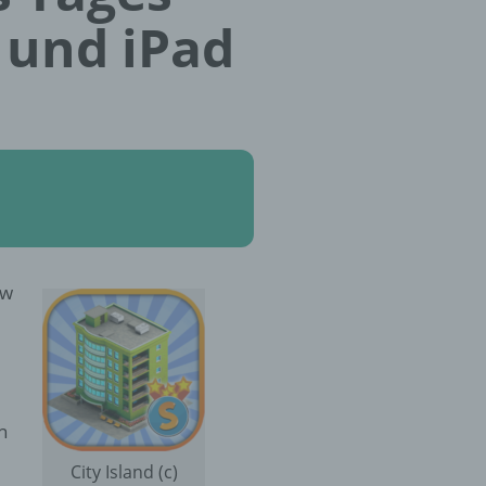
 und iPad
ew
n
d
City Island (c)