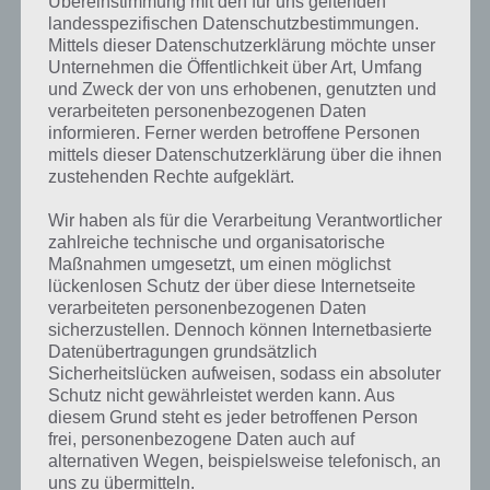
Übereinstimmung mit den für uns geltenden
als 40 unterschiedliche Arten von Feinden. Die einen Fliegen, die
landesspezifischen Datenschutzbestimmungen.
anderen hüpfen und so weiter.
Mittels dieser Datenschutzerklärung möchte unser
Unternehmen die Öffentlichkeit über Art, Umfang
und Zweck der von uns erhobenen, genutzten und
Kostenlos und ohne In App Käufe
verarbeiteten personenbezogenen Daten
informieren. Ferner werden betroffene Personen
mittels dieser Datenschutzerklärung über die ihnen
Besonders überrascht hat uns, dass Chicken Boy ohne In App Käufe
zustehenden Rechte aufgeklärt.
auskommt. Entsprechend könnt ihr euch keine Vorteile verschaffen,
sondern müsst die Münzen und Sterne durch regelmäßiges spielen
Wir haben als für die Verarbeitung Verantwortlicher
erreichen.
zahlreiche technische und organisatorische
Maßnahmen umgesetzt, um einen möglichst
lückenlosen Schutz der über diese Internetseite
Trailer zu Chicken Boy
verarbeiteten personenbezogenen Daten
sicherzustellen. Dennoch können Internetbasierte
Abschließend haben wir noch einen offiziellen Trailer von Entwickler
Datenübertragungen grundsätzlich
Funtomic für euch. Darin könnt ihr bereits erste Spielszenen sehen:
Sicherheitslücken aufweisen, sodass ein absoluter
Schutz nicht gewährleistet werden kann. Aus
diesem Grund steht es jeder betroffenen Person
https://www.youtube.com/watch?v=IPDniU1tMuo
frei, personenbezogene Daten auch auf
alternativen Wegen, beispielsweise telefonisch, an
Desweiteren haben wir noch ein Gameplay Video zu Chicken Boy für
uns zu übermitteln.