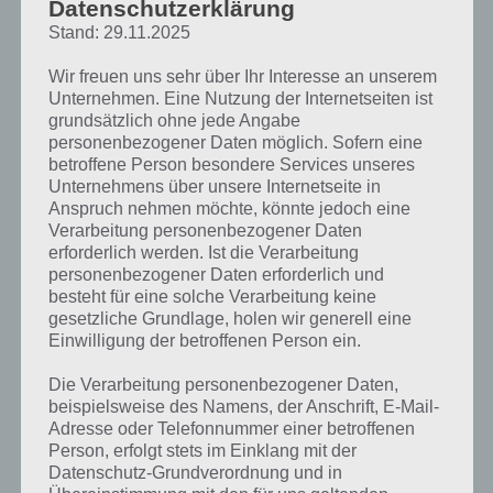
Datenschutzerklärung
Sekunde ausruhen, denn sofort
kommen weitere Gegner, die
Stand: 29.11.2025
das Huhn entführen wollen.
Dabei stehen dir nach und nach
Wir freuen uns sehr über Ihr Interesse an unserem
Unternehmen. Eine Nutzung der Internetseiten ist
bis zu 10 Waffen zur Verfügung,
grundsätzlich ohne jede Angabe
Chicken Boy Screenshot –
welche zum Teil auch
personenbezogener Daten möglich. Sofern eine
(c) Funtomic
verbessert werden kann. Nur
betroffene Person besondere Services unseres
durch Verbesserungen ist man
Unternehmens über unsere Internetseite in
später in der Lage die Feinde zu
Anspruch nehmen möchte, könnte jedoch eine
töten.
Verarbeitung personenbezogener Daten
erforderlich werden. Ist die Verarbeitung
Entsprechend benötigt man auch eine gute Strategie, wen man
personenbezogener Daten erforderlich und
zuerst zerstört. Zudem muss man die Feinde auch noch treffen.
besteht für eine solche Verarbeitung keine
Dazu tippt man auf den Bildschirm und versucht bei voller
gesetzliche Grundlage, holen wir generell eine
Geschwindigkeit loszulassen.
Einwilligung der betroffenen Person ein.
Nach jedem Spiel, wenn ihr das Huhn gerettet habt, bekommt ihr 1
Die Verarbeitung personenbezogener Daten,
bis 3 Sterne, je nachdem wieviele Feinde ihr zerstört habt. Nur wenn
beispielsweise des Namens, der Anschrift, E-Mail-
ihr alle getötet habt, gibt es in Chicken Boy auch 3 Sterne.
Adresse oder Telefonnummer einer betroffenen
Person, erfolgt stets im Einklang mit der
Insgesamt bietet euch Chicken Boy für Android und iOS derzeit 60
Datenschutz-Grundverordnung und in
level, eine sehr gute grafische Umsetzung, 4 Kampfwelten und mehr