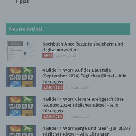
Tipps
Aufenthaltsort oder Ortswechsel dieser
natürlichen Person zu analysieren oder
vorherzusagen.
Neuste Artikel
f) Pseudonymisierung
Kochbuch App: Rezepte speichern und
digital verwalten
Pseudonymisierung ist die Verarbeitung
APPS
03. April 2025
personenbezogener Daten in einer Weise,
auf welche die personenbezogenen Daten
ohne Hinzuziehung zusätzlicher
4 Bilder 1 Wort Auf der Baustelle
(September 2024) Tägliches Rätsel – Alle
Informationen nicht mehr einer spezifischen
Lösungen
betroffenen Person zugeordnet werden
LÖSUNGEN
können, sofern diese zusätzlichen
31. August 2024
Informationen gesondert aufbewahrt werden
4 Bilder 1 Wort Clevere Weltgeschichte
und technischen und organisatorischen
(August 2024) Tägliches Rätsel – Alle
Maßnahmen unterliegen, die gewährleisten,
Lösungen
dass die personenbezogenen Daten nicht
LÖSUNGEN
01. August 2024
einer identifizierten oder identifizierbaren
natürlichen Person zugewiesen werden.
4 Bilder 1 Wort Berge und Meer (Juli 2024)
Tägliches Rätsel – Alle Lösungen