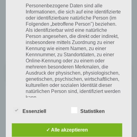
Links für euch.
Personenbezogene Daten sind alle
Informationen, die sich auf eine identifizierte
oder identifizierbare natürliche Person (im
Chicken Boy für Android bei Google Play
Folgenden „betroffene Person") beziehen.
Als identifizierbar wird eine natürliche
Mit 4,8 Sternen wird Chicken Boy bei Google Play bewertet. Auch wir
Person angesehen, die direkt oder indirekt,
insbesondere mittels Zuordnung zu einer
sind begeistert von der Spiele App. Für die Installation wird
Kennung wie einem Namen, zu einer
mindestens Android 2.1 benötigt. Hier gehts zu Google Play:
Kennnummer, zu Standortdaten, zu einer
Online-Kennung oder zu einem oder
mehreren besonderen Merkmalen, die
Chicken Boy
Ausdruck der physischen, physiologischen,
+
Preis:
Kostenlos
genetischen, psychischen, wirtschaftlichen,
kulturellen oder sozialen Identität dieser
natürlichen Person sind, identifiziert werden
App für iPhone und iPad im iTunes App Store
kann.
Auch im iTunes App Store wird Chicken Boy entsprechend gut
Essenziell
Statistiken
bewertet. Benötigt wird mindestens iOS 4.3, wobei die Spiele App
b) betroffene Person
auch für den größeren Bildschirm ab iPhone 5 und iPod Touch 5G
unterstützt wird. Es handelt sich hierbei um eine Version für iPhone,
✓ Alle akzeptieren
Betroffene Person ist jede identifizierte oder
iPad und iPod Touch. Hier gehts zum iTunes App Store: