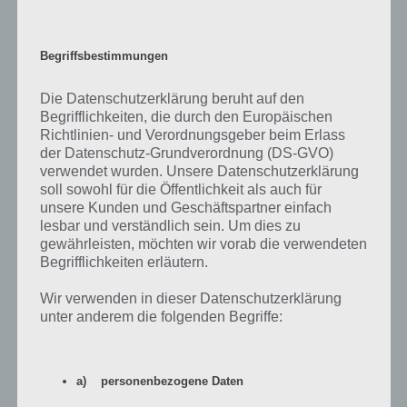
euch, in welchem ihr nochmal das Spielprinzip sehen könnt.
Begriffsbestimmungen
Die Datenschutzerklärung beruht auf den
Begrifflichkeiten, die durch den Europäischen
Richtlinien- und Verordnungsgeber beim Erlass
der Datenschutz-Grundverordnung (DS-GVO)
verwendet wurden. Unsere Datenschutzerklärung
soll sowohl für die Öffentlichkeit als auch für
unsere Kunden und Geschäftspartner einfach
lesbar und verständlich sein. Um dies zu
gewährleisten, möchten wir vorab die verwendeten
Begrifflichkeiten erläutern.
Wir verwenden in dieser Datenschutzerklärung
Chicken Boy App herunterladen
unter anderem die folgenden Begriffe:
Die Spiele App Chicken Boy steht euch kostenlos im iTunes App
Store sowie für Google Play zum Download bereit. Für Windows
Phone haben wir die App noch nicht entdecken können. Entwickler
a) personenbezogene Daten
ist wie bereits erwähnt Funtomic. Nachfolgend also die Download