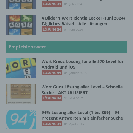
LÖSUNGEN
01. Juli 2024
g) Verantwortlicher oder für die Verarbeitung
Verantwortlicher
4 Bilder 1 Wort Richtig Lecker (Juni 2024)
Tägliches Rätsel – Alle Lösungen
Verantwortlicher oder für die Verarbeitung
LÖSUNGEN
01. Juni 2024
Verantwortlicher ist die natürliche oder
juristische Person, Behörde, Einrichtung
oder andere Stelle, die allein oder
Empfehlenswert
gemeinsam mit anderen über die Zwecke
und Mittel der Verarbeitung von
Wort Kreuz Lösung für alle 570 Level für
personenbezogenen Daten entscheidet.
Android und iOS
Sind die Zwecke und Mittel dieser
LÖSUNGEN
05. Januar 2018
Verarbeitung durch das Unionsrecht oder
das Recht der Mitgliedstaaten vorgegeben,
so kann der Verantwortliche
Wort Guru Lösung aller Level – Schnelle
Suche – AKTUALISIERT
beziehungsweise können die bestimmten
Kriterien seiner Benennung nach dem
LÖSUNGEN
21. Mai 2017
Unionsrecht oder dem Recht der
Mitgliedstaaten vorgesehen werden.
94% Lösung aller Level (1 bis 359) – 94
Prozent Antworten mit einfacher Suche
LÖSUNGEN
09. April 2015
h) Auftragsverarbeiter