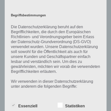
Battle Nations für Android im Google
Play Store
Begriffsbestimmungen
Für Android ist Battle Nations noch nicht erschienen. Leider wissen
Die Datenschutzerklärung beruht auf den
wir nicht, ob die Spiele App überhuapt für Android erscheinen wird.
Begrifflichkeiten, die durch den Europäischen
Sollte dies der Fall sein, werden wir euch so schnell wie möglich
Richtlinien- und Verordnungsgeber beim Erlass
informieren.
der Datenschutz-Grundverordnung (DS-GVO)
verwendet wurden. Unsere Datenschutzerklärung
soll sowohl für die Öffentlichkeit als auch für
unsere Kunden und Geschäftspartner einfach
lesbar und verständlich sein. Um dies zu
gewährleisten, möchten wir vorab die verwendeten
Begrifflichkeiten erläutern.
Auf WhatsApp teilen
Teilen auf Facebook
Wir verwenden in dieser Datenschutzerklärung
Tweet auf Twitter
unter anderem die folgenden Begriffe:
a) personenbezogene Daten
Mehr Artikel hier auf Touchportal
Essenziell
Statistiken