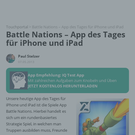
Touchportal
>
Battle Nations – App des Tages für iPhone und iPad
Battle Nations – App des Tages
für iPhone und iPad
Paul Stelzer
07.05.2013
App Empfehlung: IQ Test App
Mit zahlreichen Aufgaben zum Knobeln und Üben
JETZT KOSTENLOS HERUNTERLADEN
Unsere heutige App des Tages für
iPhone und iPad ist die Spiele App
Battle Nations. Hierbei handelt es
sich um ein rundenbasiertes
Strategie Spiel, in welchen man
Truppen ausbilden muss, Freunde