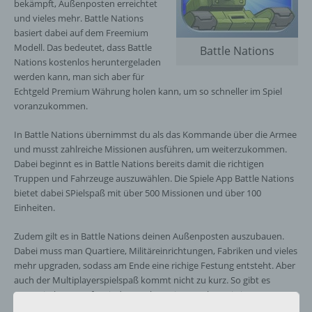
bekämpft, Außenposten erreichtet
und vieles mehr. Battle Nations
basiert dabei auf dem Freemium
Modell. Das bedeutet, dass Battle
Battle Nations
Nations kostenlos heruntergeladen
werden kann, man sich aber für
Echtgeld Premium Währung holen kann, um so schneller im Spiel
voranzukommen.
In Battle Nations übernimmst du als das Kommande über die Armee
und musst zahlreiche Missionen ausführen, um weiterzukommen.
Dabei beginnt es in Battle Nations bereits damit die richtigen
Truppen und Fahrzeuge auszuwählen. Die Spiele App Battle Nations
bietet dabei SPielspaß mit über 500 Missionen und über 100
Einheiten.
Zudem gilt es in Battle Nations deinen Außenposten auszubauen.
Dabei muss man Quartiere, Militäreinrichtungen, Fabriken und vieles
mehr upgraden, sodass am Ende eine richige Festung entsteht. Aber
auch der Multiplayerspielspaß kommt nicht zu kurz. So gibt es
strategische Kämpfe mit der Battle Nations Welt sowie in PvP
Kämpfen gegen Freunde und andere Spieler zu sehenswerten