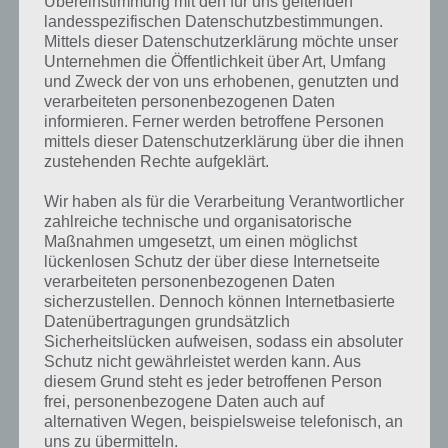
Übereinstimmung mit den für uns geltenden
landesspezifischen Datenschutzbestimmungen.
Mittels dieser Datenschutzerklärung möchte unser
Unternehmen die Öffentlichkeit über Art, Umfang
und Zweck der von uns erhobenen, genutzten und
verarbeiteten personenbezogenen Daten
informieren. Ferner werden betroffene Personen
mittels dieser Datenschutzerklärung über die ihnen
zustehenden Rechte aufgeklärt.
Wir haben als für die Verarbeitung Verantwortlicher
zahlreiche technische und organisatorische
Battle Nations für iPhone, iPad und iPod
Maßnahmen umgesetzt, um einen möglichst
Touch im iTunes App Store
lückenlosen Schutz der über diese Internetseite
verarbeiteten personenbezogenen Daten
sicherzustellen. Dennoch können Internetbasierte
Die Spiele App Battle Nations kann kostenlos im iTunes App Store für
Datenübertragungen grundsätzlich
iPhone, iPad und iPod Touch heruntergeladen werden. Dabei wird
Sicherheitslücken aufweisen, sodass ein absoluter
mindestens iOS 4.3 benötigt. Zudem sei gesagt, dass Battle Nations
Schutz nicht gewährleistet werden kann. Aus
für iPhone 5 optimiert ist.
diesem Grund steht es jeder betroffenen Person
frei, personenbezogene Daten auch auf
Hier gehts zum iTunes App Store
alternativen Wegen, beispielsweise telefonisch, an
uns zu übermitteln.