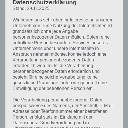
Datenschutzerklärung
Kämpfen.
Stand: 29.11.2025
Besonderes Highlight ist auch hier wieder eine sehr gute grafische
Wir freuen uns sehr über Ihr Interesse an unserem
Umsetzung, die Battle Nations zu einer tollen App macht. Um Battle
Unternehmen. Eine Nutzung der Internetseiten ist
Nations überhaupt spielen zu können, ist allerdings eine
grundsätzlich ohne jede Angabe
Internetverbindung Voraussetzung, damit man auf die Server
personenbezogener Daten möglich. Sofern eine
zugreifen kann.
betroffene Person besondere Services unseres
Unternehmens über unsere Internetseite in
Anspruch nehmen möchte, könnte jedoch eine
Verarbeitung personenbezogener Daten
erforderlich werden. Ist die Verarbeitung
personenbezogener Daten erforderlich und
besteht für eine solche Verarbeitung keine
gesetzliche Grundlage, holen wir generell eine
Einwilligung der betroffenen Person ein.
Die Verarbeitung personenbezogener Daten,
beispielsweise des Namens, der Anschrift, E-Mail-
Adresse oder Telefonnummer einer betroffenen
Person, erfolgt stets im Einklang mit der
Datenschutz-Grundverordnung und in