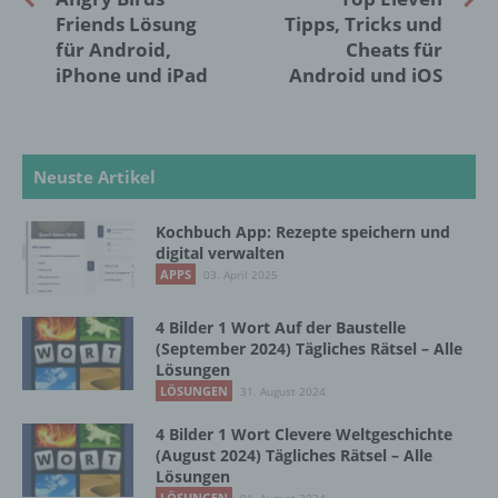
identifizierbare natürliche Person, deren
Friends Lösung
Tipps, Tricks und
personenbezogene Daten von dem für die
für Android,
Cheats für
Verarbeitung Verantwortlichen verarbeitet
iPhone und iPad
Android und iOS
werden.
c) Verarbeitung
Neuste Artikel
Verarbeitung ist jeder mit oder ohne Hilfe
automatisierter Verfahren ausgeführte
Kochbuch App: Rezepte speichern und
Vorgang oder jede solche Vorgangsreihe im
digital verwalten
Zusammenhang mit personenbezogenen
APPS
03. April 2025
Daten wie das Erheben, das Erfassen, die
Organisation, das Ordnen, die Speicherung,
4 Bilder 1 Wort Auf der Baustelle
die Anpassung oder Veränderung, das
(September 2024) Tägliches Rätsel – Alle
Auslesen, das Abfragen, die Verwendung,
Lösungen
die Offenlegung durch Übermittlung,
LÖSUNGEN
31. August 2024
Verbreitung oder eine andere Form der
Bereitstellung, den Abgleich oder die
4 Bilder 1 Wort Clevere Weltgeschichte
Verknüpfung, die Einschränkung, das
(August 2024) Tägliches Rätsel – Alle
Löschen oder die Vernichtung.
Lösungen
LÖSUNGEN