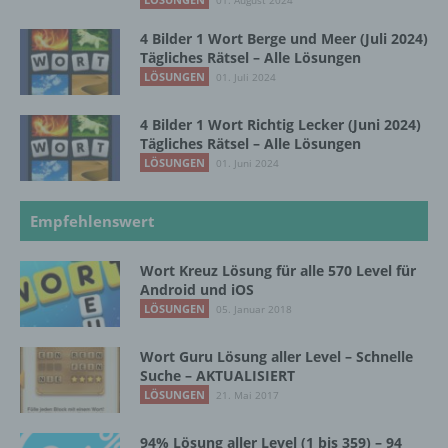
01. August 2024
4 Bilder 1 Wort Berge und Meer (Juli 2024)
d) Einschränkung der Verarbeitung
Tägliches Rätsel – Alle Lösungen
LÖSUNGEN
01. Juli 2024
Einschränkung der Verarbeitung ist die
Markierung gespeicherter
4 Bilder 1 Wort Richtig Lecker (Juni 2024)
personenbezogener Daten mit dem Ziel, ihre
Tägliches Rätsel – Alle Lösungen
künftige Verarbeitung einzuschränken.
LÖSUNGEN
01. Juni 2024
e) Profiling
Empfehlenswert
Profiling ist jede Art der automatisierten
Wort Kreuz Lösung für alle 570 Level für
Verarbeitung personenbezogener Daten, die
Android und iOS
darin besteht, dass diese
LÖSUNGEN
05. Januar 2018
personenbezogenen Daten verwendet
werden, um bestimmte persönliche Aspekte,
Wort Guru Lösung aller Level – Schnelle
die sich auf eine natürliche Person beziehen,
Suche – AKTUALISIERT
zu bewerten, insbesondere, um Aspekte
LÖSUNGEN
21. Mai 2017
bezüglich Arbeitsleistung, wirtschaftlicher
Lage, Gesundheit, persönlicher Vorlieben,
94% Lösung aller Level (1 bis 359) – 94
Interessen, Zuverlässigkeit, Verhalten,