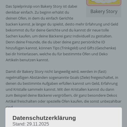
Das Spielprinzip von Bakery Story ist dabei
Bakery Story
denkbar einfach. Zu beginn erhälst du
deinen Ofen, in dem du einfach Gerichte
backen kannst. Je länger du spielst, desto mehr Erfahrung und Geld
bekommst du für deine Gerichte und du kannst dir neue tolle
Sachen kaufen, um deine Bäckerei ganz Individuell zu gestalten.
Denn deine Freunde, die du über deine ganz persönliche ID
hinzufügen kannst, können Tips (Trinkgeld) und Gifts (Geschenke)
bei dir hinterlassen, welche du für bestimmte Öfen und Deko
Artikeln benutzen kannst.
Damit dir Bakery Story nicht langweilig wird, werden in (fast)
regelmäßigen Abständen sogenannte Goals (Ziele) freigeschaltet, in
denen du bestimmte Aufgaben erfüllen kannst um Geld, Erfahrung
und Kristalle sammeln kannst. Mit den Kristallen kannst du dann
zum Beispiel deine Bäckerei vergrößern, dir ganz besondere Dekos
Artikel freischalten oder spezielle Öfen kaufen, die sonst unbezahlbar
sind.
Datenschutzerklärung
Stand: 29.11.2025