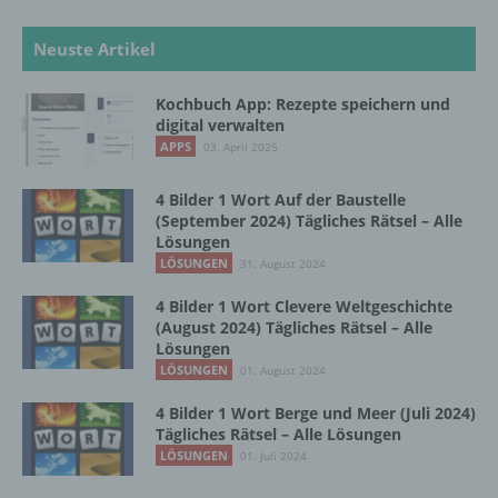
Verarbeitung Verantwortlichen verarbeitet
werden.
Neuste Artikel
Kochbuch App: Rezepte speichern und
c) Verarbeitung
digital verwalten
APPS
03. April 2025
Verarbeitung ist jeder mit oder ohne Hilfe
automatisierter Verfahren ausgeführte
4 Bilder 1 Wort Auf der Baustelle
Vorgang oder jede solche Vorgangsreihe im
(September 2024) Tägliches Rätsel – Alle
Zusammenhang mit personenbezogenen
Lösungen
Daten wie das Erheben, das Erfassen, die
LÖSUNGEN
31. August 2024
Organisation, das Ordnen, die Speicherung,
die Anpassung oder Veränderung, das
4 Bilder 1 Wort Clevere Weltgeschichte
Auslesen, das Abfragen, die Verwendung,
(August 2024) Tägliches Rätsel – Alle
die Offenlegung durch Übermittlung,
Lösungen
Verbreitung oder eine andere Form der
LÖSUNGEN
01. August 2024
Bereitstellung, den Abgleich oder die
Verknüpfung, die Einschränkung, das
4 Bilder 1 Wort Berge und Meer (Juli 2024)
Löschen oder die Vernichtung.
Tägliches Rätsel – Alle Lösungen
LÖSUNGEN
01. Juli 2024