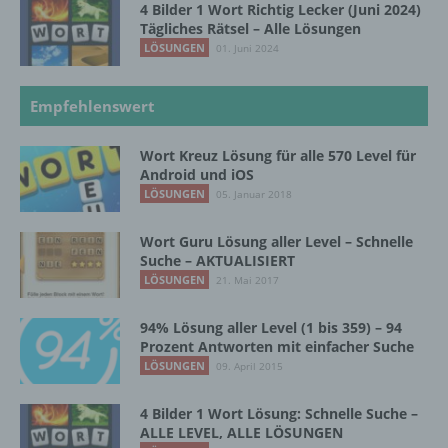
d) Einschränkung der Verarbeitung
4 Bilder 1 Wort Richtig Lecker (Juni 2024)
Tägliches Rätsel – Alle Lösungen
Einschränkung der Verarbeitung ist die
LÖSUNGEN
01. Juni 2024
Markierung gespeicherter
personenbezogener Daten mit dem Ziel, ihre
Empfehlenswert
künftige Verarbeitung einzuschränken.
Wort Kreuz Lösung für alle 570 Level für
Android und iOS
e) Profiling
LÖSUNGEN
05. Januar 2018
Profiling ist jede Art der automatisierten
Wort Guru Lösung aller Level – Schnelle
Verarbeitung personenbezogener Daten, die
Suche – AKTUALISIERT
darin besteht, dass diese
LÖSUNGEN
21. Mai 2017
personenbezogenen Daten verwendet
werden, um bestimmte persönliche Aspekte,
die sich auf eine natürliche Person beziehen,
94% Lösung aller Level (1 bis 359) – 94
zu bewerten, insbesondere, um Aspekte
Prozent Antworten mit einfacher Suche
bezüglich Arbeitsleistung, wirtschaftlicher
LÖSUNGEN
09. April 2015
Lage, Gesundheit, persönlicher Vorlieben,
Interessen, Zuverlässigkeit, Verhalten,
4 Bilder 1 Wort Lösung: Schnelle Suche –
Aufenthaltsort oder Ortswechsel dieser
ALLE LEVEL, ALLE LÖSUNGEN
natürlichen Person zu analysieren oder