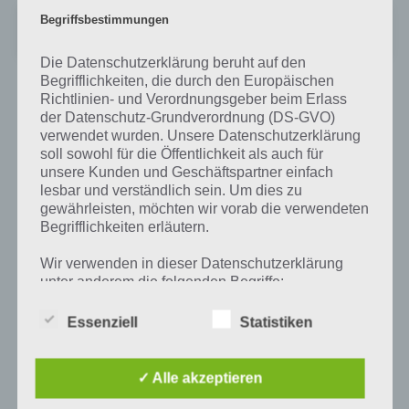
Bakery Story
Begriffsbestimmungen
+
Preis:
Kostenlos
Die Datenschutzerklärung beruht auf den
Begrifflichkeiten, die durch den Europäischen
Richtlinien- und Verordnungsgeber beim Erlass
der Datenschutz-Grundverordnung (DS-GVO)
Auf WhatsApp teilen
Teilen auf Facebook
verwendet wurden. Unsere Datenschutzerklärung
soll sowohl für die Öffentlichkeit als auch für
unsere Kunden und Geschäftspartner einfach
Tweet auf Twitter
lesbar und verständlich sein. Um dies zu
gewährleisten, möchten wir vorab die verwendeten
Begrifflichkeiten erläutern.
Mehr Artikel hier auf Touchportal
Wir verwenden in dieser Datenschutzerklärung
unter anderem die folgenden Begriffe:
Essenziell
Statistiken
a) personenbezogene Daten
✓ Alle akzeptieren
Personenbezogene Daten sind alle
Informationen, die sich auf eine identifizierte