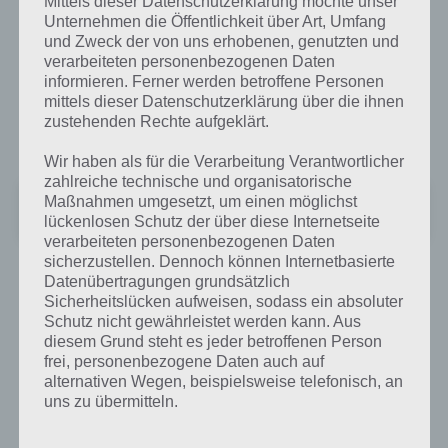
Mittels dieser Datenschutzerklärung möchte unser
Bakery Story für Android im Google Play
Unternehmen die Öffentlichkeit über Art, Umfang
und Zweck der von uns erhobenen, genutzten und
Store
verarbeiteten personenbezogenen Daten
informieren. Ferner werden betroffene Personen
Geällt dir unsere heutige App des Tages Bakery Story, dann gehe
mittels dieser Datenschutzerklärung über die ihnen
schnell in den Google Play Store und lad dir das kostenlose Spiel
zustehenden Rechte aufgeklärt.
Bakery Story runter:
Wir haben als für die Verarbeitung Verantwortlicher
zahlreiche technische und organisatorische
Bakery Story™
Maßnahmen umgesetzt, um einen möglichst
Preis:
Kostenlos
lückenlosen Schutz der über diese Internetseite
verarbeiteten personenbezogenen Daten
sicherzustellen. Dennoch können Internetbasierte
Datenübertragungen grundsätzlich
Bakery Story für iPhone, iPad und iPod
Sicherheitslücken aufweisen, sodass ein absoluter
Touch im iTunes App Store
Schutz nicht gewährleistet werden kann. Aus
diesem Grund steht es jeder betroffenen Person
frei, personenbezogene Daten auch auf
Wenn du Bakery Story für dein Apple Gerät haben möchtest,
alternativen Wegen, beispielsweise telefonisch, an
besuche einfach den iTunes App Store und lade dir Bakery Story
uns zu übermitteln.
kostenlos herunter: