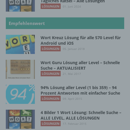
Tägliches Rätsel – Alle Lösungen
Kriterien seiner Benennung nach dem
LÖSUNGEN
01. Juni 2024
Unionsrecht oder dem Recht der
Mitgliedstaaten vorgesehen werden.
Empfehlenswert
h) Auftragsverarbeiter
Wort Kreuz Lösung für alle 570 Level für
Android und iOS
Auftragsverarbeiter ist eine natürliche oder
LÖSUNGEN
05. Januar 2018
juristische Person, Behörde, Einrichtung
oder andere Stelle, die personenbezogene
Wort Guru Lösung aller Level – Schnelle
Daten im Auftrag des Verantwortlichen
Suche – AKTUALISIERT
verarbeitet.
LÖSUNGEN
21. Mai 2017
94% Lösung aller Level (1 bis 359) – 94
i) Empfänger
Prozent Antworten mit einfacher Suche
LÖSUNGEN
09. April 2015
Empfänger ist eine natürliche oder juristische
Person, Behörde, Einrichtung oder andere
4 Bilder 1 Wort Lösung: Schnelle Suche –
Stelle, der personenbezogene Daten
ALLE LEVEL, ALLE LÖSUNGEN
offengelegt werden, unabhängig davon, ob
LÖSUNGEN
17. Februar 2015
es sich bei ihr um einen Dritten handelt oder