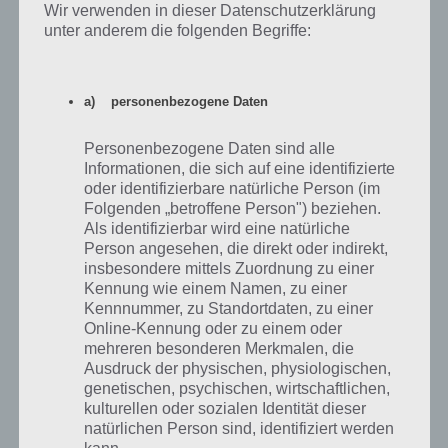
Wir verwenden in dieser Datenschutzerklärung
unter anderem die folgenden Begriffe:
a) personenbezogene Daten
Personenbezogene Daten sind alle
Informationen, die sich auf eine identifizierte
oder identifizierbare natürliche Person (im
Folgenden „betroffene Person") beziehen.
Als identifizierbar wird eine natürliche
Person angesehen, die direkt oder indirekt,
insbesondere mittels Zuordnung zu einer
Kennung wie einem Namen, zu einer
Kennnummer, zu Standortdaten, zu einer
Weitere nützliche Anwendungen
Online-Kennung oder zu einem oder
mehreren besonderen Merkmalen, die
Zum Abschluss haben wir nun noch weitere nützliche Anwendungen
Ausdruck der physischen, physiologischen,
für euch aufbereitet, die ihr mal genauer anschauen solltet. Mit dabei
genetischen, psychischen, wirtschaftlichen,
ist erst vor wenigen Tagen erschienen FuPa-App. Das FuPa Portal ist
kulturellen oder sozialen Identität dieser
vor allem im Fußball-Amateuerbereich sehr beliebt, da sich hier
natürlichen Person sind, identifiziert werden
Fußballvereine eine eigene Seite gestalten können und so alle