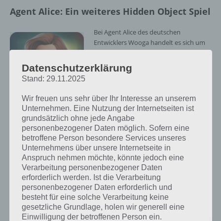
Agent Alice: Ein weiteres Hidden Object Spiel
Bei Agent Alice des deutschen
Entwicklers Wooga handelt es sich um
ein Hidden Objects Spiel, in welchem ihr
verschiedene Gegenstände und Objekte
Datenschutzerklärung
finden müsst. Außerdem gilt es Beweise
Stand: 29.11.2025
zu untersuchen und so im Fall weiter
voran zu kommen.
Wir freuen uns sehr über Ihr Interesse an unserem
Unternehmen. Eine Nutzung der Internetseiten ist
Agent Alice von
Vor wenigen Tagen haben wir bereits
grundsätzlich ohne jede Angabe
zahlreiche Tipps und Tricks zu Agent
Wooga
personenbezogener Daten möglich. Sofern eine
Alice veröffentlicht. Da es bei dieser App
betroffene Person besondere Services unseres
um jede Millisekunde ankommt, müsst
Unternehmens über unsere Internetseite in
ihr die verschiedenen Objekte schnell finden. Verschiedene Szenen
Anspruch nehmen möchte, könnte jedoch eine
sorgen dabei für Abwechslung.
Verarbeitung personenbezogener Daten
erforderlich werden. Ist die Verarbeitung
Innerhalb weniger Tage wurde Agent Alice für Android und iOS
personenbezogener Daten erforderlich und
bereits mehr als 3 Millionen mal weltweit heruntergeladen.
besteht für eine solche Verarbeitung keine
gesetzliche Grundlage, holen wir generell eine
Einwilligung der betroffenen Person ein.