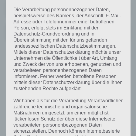
Agent Alice
Die Verarbeitung personenbezogener Daten,
+
Preis:
Kostenlos
beispielsweise des Namens, der Anschrift, E-Mail-
Adresse oder Telefonnummer einer betroffenen
Person, erfolgt stets im Einklang mit der
Agent Alice
Datenschutz-Grundverordnung und in
+
Preis:
Kostenlos
Übereinstimmung mit den für uns geltenden
landesspezifischen Datenschutzbestimmungen.
Mittels dieser Datenschutzerklärung möchte unser
Lastronaut: Endless Runner im 2D-Stil
Unternehmen die Öffentlichkeit über Art, Umfang
und Zweck der von uns erhobenen, genutzten und
Nach einiger Zeit ist nun mal wieder ein Endless Runner im 2D-Stil
verarbeiteten personenbezogenen Daten
erschienen. In Lastronaut spielt ihr dabei mit zwei Fingern. Mit Tap
informieren. Ferner werden betroffene Personen
auf den linken Bildschirmbereich könnt ihr springen, tippt ihr rechts
mittels dieser Datenschutzerklärung über die ihnen
schießt ihr. Euer Ziel ist es dabei möglichst weit zu kommen und
zustehenden Rechte aufgeklärt.
dabei nicht durch Raketen oder Feuer getroffen zu werden.
Wir haben als für die Verarbeitung Verantwortlicher
zahlreiche technische und organisatorische
Die App Lastronaut gibt es jedoch bisher nur für iPhone, iPad und
Maßnahmen umgesetzt, um einen möglichst
iPod touch. Im Google Play Store konnten wir das Spiel bisher noch
lückenlosen Schutz der über diese Internetseite
nicht entdecken.
verarbeiteten personenbezogenen Daten
sicherzustellen. Dennoch können Internetbasierte