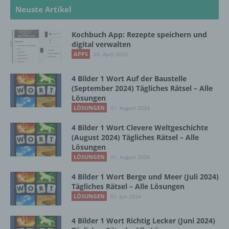
und technischen und organisatorischen
Neuste Artikel
Maßnahmen unterliegen, die gewährleisten,
dass die personenbezogenen Daten nicht
Kochbuch App: Rezepte speichern und
einer identifizierten oder identifizierbaren
digital verwalten
natürlichen Person zugewiesen werden.
APPS
03. April 2025
4 Bilder 1 Wort Auf der Baustelle
g) Verantwortlicher oder für die Verarbeitung
(September 2024) Tägliches Rätsel – Alle
Verantwortlicher
Lösungen
LÖSUNGEN
31. August 2024
Verantwortlicher oder für die Verarbeitung
Verantwortlicher ist die natürliche oder
4 Bilder 1 Wort Clevere Weltgeschichte
juristische Person, Behörde, Einrichtung
(August 2024) Tägliches Rätsel – Alle
oder andere Stelle, die allein oder
Lösungen
gemeinsam mit anderen über die Zwecke
LÖSUNGEN
01. August 2024
und Mittel der Verarbeitung von
personenbezogenen Daten entscheidet.
4 Bilder 1 Wort Berge und Meer (Juli 2024)
Sind die Zwecke und Mittel dieser
Tägliches Rätsel – Alle Lösungen
Verarbeitung durch das Unionsrecht oder
LÖSUNGEN
01. Juli 2024
das Recht der Mitgliedstaaten vorgegeben,
so kann der Verantwortliche
4 Bilder 1 Wort Richtig Lecker (Juni 2024)
beziehungsweise können die bestimmten