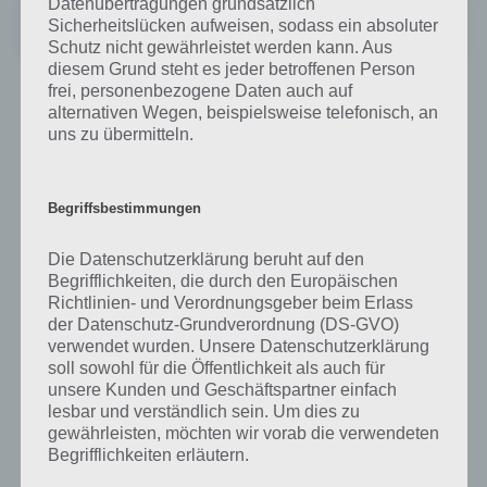
Datenübertragungen grundsätzlich
Lastronaut
Sicherheitslücken aufweisen, sodass ein absoluter
+
Preis:
Kostenlos
Schutz nicht gewährleistet werden kann. Aus
diesem Grund steht es jeder betroffenen Person
frei, personenbezogene Daten auch auf
RAD Boarding: So ähnlich wie Tiny Wings
alternativen Wegen, beispielsweise telefonisch, an
uns zu übermitteln.
Bisher noch nicht einwandfrei funktionierend kann RAD Boarding
vom Gameplay her überzeugen. Dabei erinnert das Spiel stark an
Tiny Wings. So müsst ihr hier den Berg herab tippen, während beim
Begriffsbestimmungen
hochfliegen ihr den Bildschirm loslassen müsst.
Die Datenschutzerklärung beruht auf den
Allerdings gibt es derzeit noch Probleme mit der App. Auch wir
Begrifflichkeiten, die durch den Europäischen
haben mit eine iPod touch mit iOS 8 das Problem gehabt, dass der
Richtlinien- und Verordnungsgeber beim Erlass
Bildschirm beim Start schwarz geblieben ist und nur die Musik
der Datenschutz-Grundverordnung (DS-GVO)
abgespielt worden ist. Der Fehler tritt jedoch auch auf dem iPhone
verwendet wurden. Unsere Datenschutzerklärung
und iPad auf. Wir hoffen entsprechend, dass die Entwickler das
soll sowohl für die Öffentlichkeit als auch für
Problem schnellstmöglich beheben.
unsere Kunden und Geschäftspartner einfach
lesbar und verständlich sein. Um dies zu
gewährleisten, möchten wir vorab die verwendeten
Begrifflichkeiten erläutern.