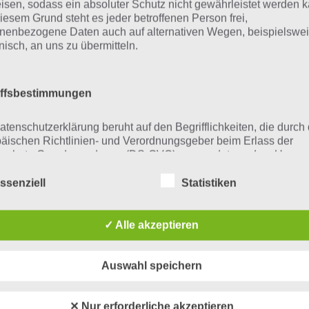
isen, sodass ein absoluter Schutz nicht gewährleistet werden k
iesem Grund steht es jeder betroffenen Person frei,
nenbezogene Daten auch auf alternativen Wegen, beispielswe
onisch, an uns zu übermitteln.
iffsbestimmungen
atenschutzerklärung beruht auf den Begrifflichkeiten, die durch
äischen Richtlinien- und Verordnungsgeber beim Erlass der
schutz-Grundverordnung (DS-GVO) verwendet wurden. Unser
ndroid
schutzerklärung soll sowohl für die Öffentlichkeit als auch für u
n und Geschäftspartner einfach lesbar und verständlich sein.
ssenziell
Statistiken
zu gewährleisten, möchten wir vorab die verwendeten
ffic Panic London (kostenlos) im Play Store
flichkeiten erläutern.
✓ Alle akzeptieren
erwenden in dieser Datenschutzerklärung unter anderem die
nden Begriffe:
OS
Auswahl speichern
a) personenbezogene Daten
✕ Nur erforderliche akzeptieren