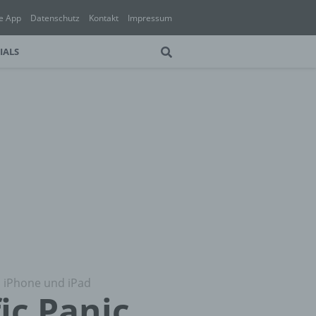
e App
Datenschutz
Kontakt
Impressum
IALS
, iPhone und iPad
ic Panic