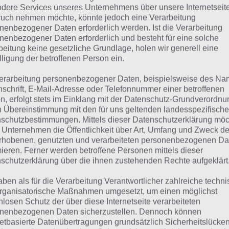
dere Services unseres Unternehmens über unsere Internetseite
uch nehmen möchte, könnte jedoch eine Verarbeitung
Traffic Panic London müsst ihr den Verkehr kontrollieren. 
nenbezogener Daten erforderlich werden. Ist die Verarbeitung
er wieder auf rot bzw. grün umschalten. Wenn also Ver
nenbezogener Daten erforderlich und besteht für eine solche
beitung keine gesetzliche Grundlage, holen wir generell eine
 rot. Danach sofort auf grün und den Verkehr von dieser S
lligung der betroffenen Person ein.
 hört sich vllt. nicht spannend an, ist es aber. Denn sollt
erarbeitung personenbezogener Daten, beispielsweise des Na
ommen sein – und das passiert sehr schnell – kann man auc
nschrift, E-Mail-Adresse oder Telefonnummer einer betroffenen
n, erfolgt stets im Einklang mit der Datenschutz-Grundverordnu
en. Umso mehr Autos die Straße passiert haben und um
n Übereinstimmung mit den für uns geltenden landesspezifisch
e angerichtet hat, desto mehr Punkte bzw. Credits gibt es
schutzbestimmungen. Mittels dieser Datenschutzerklärung mö
 Unternehmen die Öffentlichkeit über Art, Umfang und Zweck de
rhobenen, genutzten und verarbeiteten personenbezogenen Da
se Credits benötigt man für weitere Fahrzeuge oder neue
mieren. Ferner werden betroffene Personen mittels dieser
schutzerklärung über die ihnen zustehenden Rechte aufgeklärt
 hier also Spielspaß für mehrere Stunden gesorgt.
aben als für die Verarbeitung Verantwortlicher zahlreiche techn
rganisatorische Maßnahmen umgesetzt, um einen möglichst
nlosen Schutz der über diese Internetseite verarbeiteten
nenbezogenen Daten sicherzustellen. Dennoch können
netbasierte Datenübertragungen grundsätzlich Sicherheitslücke