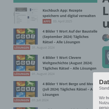
L
Kochbuch App: Rezepte
speichern und digital verwalten
u
03. April 2025
APPS
4 Bilder 1 Wort Auf der Baustelle
(September 2024) Tägliches
Rätsel – Alle Lösungen
31. August 2024
LÖSUNGEN
4 Bilder 1 Wort Clevere
Weltgeschichte (August 2024)
Tägliches Rätsel – Alle Lösungen
01. August 2024
LÖSUNGEN
Tra
Dat
4 Bilder 1 Wort Berge und Meer
Pan
Stand
(Juli 2024) Tägliches Rätsel – Alle
Tra
Lösungen
ent
Wir f
01. Juli 2024
LÖSUNGEN
Nutzu
perso