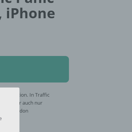
, iPhone
cher Action. In Traffic
hätten wir auch nur
 Panic London
e