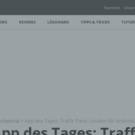
Startseite
Unser
EWS
REVIEWS
LÖSUNGEN
TIPPS & TRICKS
TUTOR
chportal
>
App des Tages: Traffic Panic London für Android
pp des Tages: Traff