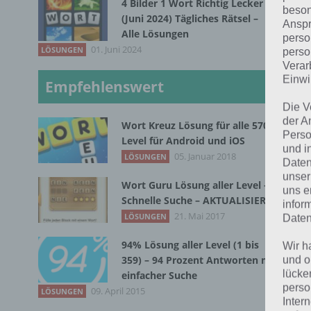
4 Bilder 1 Wort Richtig Lecker
beson
(Juni 2024) Tägliches Rätsel –
Anspr
In 
Alle Lösungen
perso
01. Juni 2024
LÖSUNGEN
imm
perso
Verar
auf
Einwi
Empfehlenswert
Das
Die V
gek
der A
Wort Kreuz Lösung für alle 570
Perso
jag
Level für Android und iOS
und i
05. Januar 2018
LÖSUNGEN
End
Daten
unser
Wort Guru Lösung aller Level –
uns e
Schnelle Suche – AKTUALISIERT
Die
infor
21. Mai 2017
LÖSUNGEN
Daten
ist
94% Lösung aller Level (1 bis
Wir h
359) – 94 Prozent Antworten mit
und o
lücke
einfacher Suche
perso
09. April 2015
LÖSUNGEN
Inter