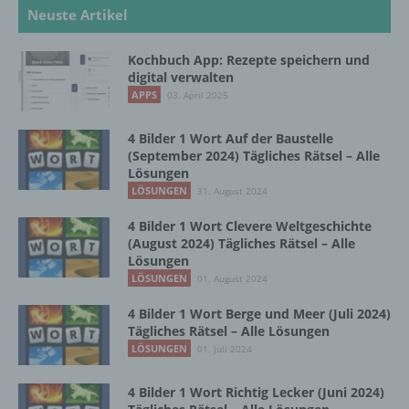
mehreren besonderen Merkmalen, die
Neuste Artikel
Ausdruck der physischen, physiologischen,
genetischen, psychischen, wirtschaftlichen,
Kochbuch App: Rezepte speichern und
kulturellen oder sozialen Identität dieser
digital verwalten
natürlichen Person sind, identifiziert werden
APPS
03. April 2025
kann.
4 Bilder 1 Wort Auf der Baustelle
(September 2024) Tägliches Rätsel – Alle
b) betroffene Person
Lösungen
LÖSUNGEN
31. August 2024
Betroffene Person ist jede identifizierte oder
identifizierbare natürliche Person, deren
4 Bilder 1 Wort Clevere Weltgeschichte
(August 2024) Tägliches Rätsel – Alle
personenbezogene Daten von dem für die
Lösungen
Verarbeitung Verantwortlichen verarbeitet
LÖSUNGEN
werden.
01. August 2024
4 Bilder 1 Wort Berge und Meer (Juli 2024)
Tägliches Rätsel – Alle Lösungen
c) Verarbeitung
LÖSUNGEN
01. Juli 2024
Verarbeitung ist jeder mit oder ohne Hilfe
4 Bilder 1 Wort Richtig Lecker (Juni 2024)
automatisierter Verfahren ausgeführte