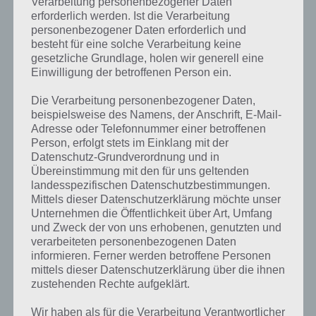
Verarbeitung personenbezogener Daten
Playlists über alle Geräte synchronisiert, sodass man immer seine
erforderlich werden. Ist die Verarbeitung
aktuelle Playlist dabei hat.
personenbezogener Daten erforderlich und
besteht für eine solche Verarbeitung keine
YouTube Music NON-STOP: MixerBox jetzt im iTunes Store
gesetzliche Grundlage, holen wir generell eine
herunterladen / kaufen
(Hinweis: Die App ist nur für kurze Zeit
Einwilligung der betroffenen Person ein.
kostenlos. Wenn du diesen Artikel lesen solltest, kann es sein, dass
Die Verarbeitung personenbezogener Daten,
diese bereits wieder kostenpflichtig ist, also schau genau hin:)
beispielsweise des Namens, der Anschrift, E-Mail-
Adresse oder Telefonnummer einer betroffenen
Person, erfolgt stets im Einklang mit der
Datenschutz-Grundverordnung und in
Auf WhatsApp teilen
Teilen auf Facebook
Übereinstimmung mit den für uns geltenden
landesspezifischen Datenschutzbestimmungen.
Tweet auf Twitter
Mittels dieser Datenschutzerklärung möchte unser
Unternehmen die Öffentlichkeit über Art, Umfang
und Zweck der von uns erhobenen, genutzten und
verarbeiteten personenbezogenen Daten
informieren. Ferner werden betroffene Personen
Mehr Artikel hier auf Touchportal
mittels dieser Datenschutzerklärung über die ihnen
zustehenden Rechte aufgeklärt.
Wir haben als für die Verarbeitung Verantwortlicher