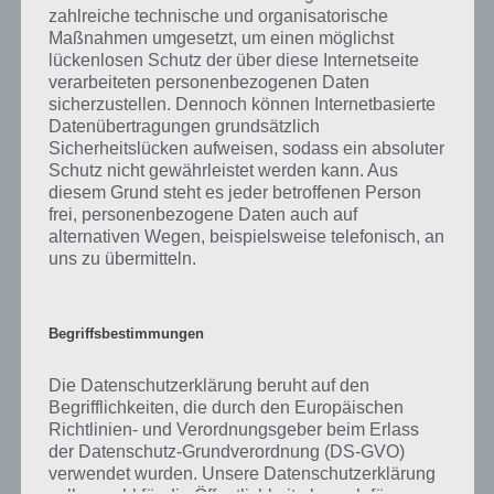
zahlreiche technische und organisatorische
Maßnahmen umgesetzt, um einen möglichst
lückenlosen Schutz der über diese Internetseite
verarbeiteten personenbezogenen Daten
sicherzustellen. Dennoch können Internetbasierte
Datenübertragungen grundsätzlich
Sicherheitslücken aufweisen, sodass ein absoluter
Schutz nicht gewährleistet werden kann. Aus
diesem Grund steht es jeder betroffenen Person
frei, personenbezogene Daten auch auf
alternativen Wegen, beispielsweise telefonisch, an
1
KOMMENTAR
uns zu übermitteln.
neuste
Begriffsbestimmungen
Die Datenschutzerklärung beruht auf den
jmatzup
30.07.2012 03:47
Begrifflichkeiten, die durch den Europäischen
Bestes MusikApp! Mein absolutes LieblingsApp in Sachen
Richtlinien- und Verordnungsgeber beim Erlass
(kostenlose) Musik. Alle Songs laden superschnell und in perfekter
der Datenschutz-Grundverordnung (DS-GVO)
Qualität. Man hört keinen unterschied zu iTunes & Co. Am meisten
verwendet wurden. Unsere Datenschutzerklärung