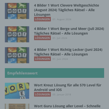
c) Verarbeitung
4 Bilder 1 Wort Clevere Weltgeschichte
(August 2024) Tägliches Rätsel – Alle
Verarbeitung ist jeder mit oder ohne Hilfe
Lösungen
automatisierter Verfahren ausgeführte
LÖSUNGEN
01. August 2024
Vorgang oder jede solche Vorgangsreihe im
Zusammenhang mit personenbezogenen
4 Bilder 1 Wort Berge und Meer (Juli 2024)
Daten wie das Erheben, das Erfassen, die
Tägliches Rätsel – Alle Lösungen
Organisation, das Ordnen, die Speicherung,
LÖSUNGEN
01. Juli 2024
die Anpassung oder Veränderung, das
Auslesen, das Abfragen, die Verwendung,
4 Bilder 1 Wort Richtig Lecker (Juni 2024)
die Offenlegung durch Übermittlung,
Tägliches Rätsel – Alle Lösungen
Verbreitung oder eine andere Form der
LÖSUNGEN
01. Juni 2024
Bereitstellung, den Abgleich oder die
Verknüpfung, die Einschränkung, das
Löschen oder die Vernichtung.
Empfehlenswert
Wort Kreuz Lösung für alle 570 Level für
d) Einschränkung der Verarbeitung
Android und iOS
LÖSUNGEN
05. Januar 2018
Einschränkung der Verarbeitung ist die
Markierung gespeicherter
Wort Guru Lösung aller Level – Schnelle
personenbezogener Daten mit dem Ziel, ihre