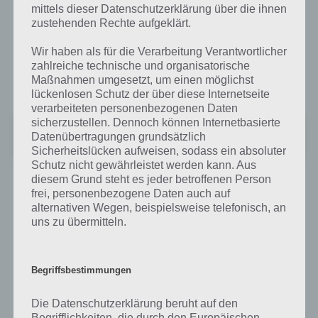
mittels dieser Datenschutzerklärung über die ihnen
zustehenden Rechte aufgeklärt.
Android:
Wir haben als für die Verarbeitung Verantwortlicher
Evernote (kostenlos)
zahlreiche technische und organisatorische
Maßnahmen umgesetzt, um einen möglichst
iOS:
lückenlosen Schutz der über diese Internetseite
verarbeiteten personenbezogenen Daten
sicherzustellen. Dennoch können Internetbasierte
Evernote - Notes Organizer
Datenübertragungen grundsätzlich
+
Preis:
Kostenlos
Sicherheitslücken aufweisen, sodass ein absoluter
Schutz nicht gewährleistet werden kann. Aus
diesem Grund steht es jeder betroffenen Person
frei, personenbezogene Daten auch auf
alternativen Wegen, beispielsweise telefonisch, an
Auf WhatsApp teilen
Teilen auf Facebook
uns zu übermitteln.
Tweet auf Twitter
Begriffsbestimmungen
Die Datenschutzerklärung beruht auf den
Mehr Artikel hier auf Touchportal
Begrifflichkeiten, die durch den Europäischen