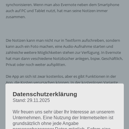
synchonisieren. Wenn man also Evernote neben dem Smartphone
auch auf PC und Tablet nutzt, hat man seine Notizen immer
zusammen.
Die Notizen kann man nicht nur in Textform aufschreiben, sondern
kann auch ein Foto machen, eine Audio-Aufnahme starten und
zahlreiche weitere Möglichkeiten stehen zur Verfügung. In Evernote
hat man dann veschiedene Notizbücher anlegen, bspw. Geschäftlich,
Privat oder noch weiter aufsplitten.
Die App an sich ist zwar kostenlos, aber es gibt Funktionen in der
App, die Kosten verursachen können. In der kostenlosen Variante
hat man monatlich 60 MB zur Verfügung. Wer mehr verbraucht
Datenschutzerklärung
muss zahlen. Wer Evernote aber nicht intensiv einsetzt und nur
Stand: 29.11.2025
Texte schreibt, wird dieses Limit bestimmt nicht erreichen.
Wir freuen uns sehr über Ihr Interesse an unserem
Unternehmen. Eine Nutzung der Internetseiten ist
grundsätzlich ohne jede Angabe