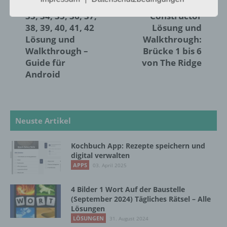
100 Doors: Level
Bridge
insbesondere mittels Zuordnung zu einer
33, 34, 35, 36, 37,
Constructor
Kennung wie einem Namen, zu einer
Kennnummer, zu Standortdaten, zu einer
38, 39, 40, 41, 42
Lösung und
Online-Kennung oder zu einem oder
Lösung und
Walkthrough:
mehreren besonderen Merkmalen, die
Walkthrough –
Brücke 1 bis 6
Ausdruck der physischen, physiologischen,
Guide für
von The Ridge
genetischen, psychischen, wirtschaftlichen,
Android
kulturellen oder sozialen Identität dieser
natürlichen Person sind, identifiziert werden
kann.
Neuste Artikel
b) betroffene Person
Kochbuch App: Rezepte speichern und
Betroffene Person ist jede identifizierte oder
digital verwalten
identifizierbare natürliche Person, deren
APPS
03. April 2025
personenbezogene Daten von dem für die
Verarbeitung Verantwortlichen verarbeitet
4 Bilder 1 Wort Auf der Baustelle
werden.
(September 2024) Tägliches Rätsel – Alle
Lösungen
LÖSUNGEN
31. August 2024