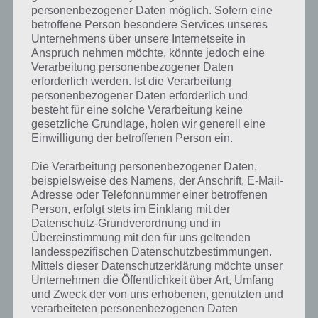
werden sollten, deaktiviert werden. Die App ist kostenlos, wenn man
personenbezogener Daten möglich. Sofern eine
auf die Premium Funktionen verzichtet. Da diese aber nicht
betroffene Person besondere Services unseres
notwendig sind, für uns einen Daumen hoch, wer sein Smartphone
Unternehmens über unsere Internetseite in
bzw. Tablet seinem Kind ab und zu zum Spielen geben will.
Anspruch nehmen möchte, könnte jedoch eine
Verarbeitung personenbezogener Daten
erforderlich werden. Ist die Verarbeitung
personenbezogener Daten erforderlich und
besteht für eine solche Verarbeitung keine
gesetzliche Grundlage, holen wir generell eine
Einwilligung der betroffenen Person ein.
Die Verarbeitung personenbezogener Daten,
beispielsweise des Namens, der Anschrift, E-Mail-
Adresse oder Telefonnummer einer betroffenen
Person, erfolgt stets im Einklang mit der
Datenschutz-Grundverordnung und in
Übereinstimmung mit den für uns geltenden
landesspezifischen Datenschutzbestimmungen.
Mittels dieser Datenschutzerklärung möchte unser
Unternehmen die Öffentlichkeit über Art, Umfang
und Zweck der von uns erhobenen, genutzten und
verarbeiteten personenbezogenen Daten