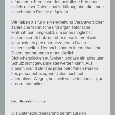
informieren. Ferner werden betroffene Personen
mittels dieser Datenschutzerklärung über die ihnen
zustehenden Rechte aufgeklärt.
Wir haben als für die Verarbeitung Verantwortlicher
zahlreiche technische und organisatorische
Maßnahmen umgesetzt, um einen möglichst
Child-Modus für Android
lückenlosen Schutz der über diese Internetseite
verarbeiteten personenbezogenen Daten
sicherzustellen. Dennoch können Internetbasierte
Child-Modus App im Google Play Store
(kostenlos)
Datenübertragungen grundsätzlich
Sicherheitslücken aufweisen, sodass ein absoluter
Schutz nicht gewährleistet werden kann. Aus
diesem Grund steht es jeder betroffenen Person
Auf WhatsApp teilen
Teilen auf Facebook
frei, personenbezogene Daten auch auf
alternativen Wegen, beispielsweise telefonisch, an
uns zu übermitteln.
Tweet auf Twitter
Begriffsbestimmungen
Mehr Artikel hier auf Touchportal
Die Datenschutzerklärung beruht auf den