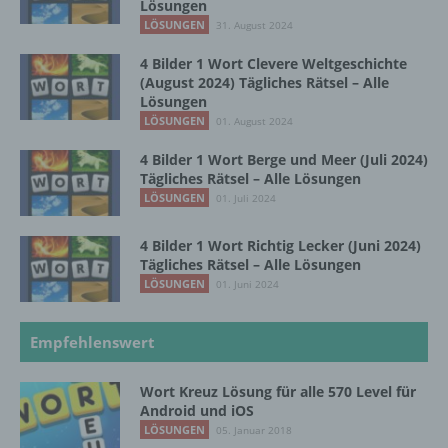
Lösungen
c) Verarbeitung
LÖSUNGEN
31. August 2024
4 Bilder 1 Wort Clevere Weltgeschichte
Verarbeitung ist jeder mit oder ohne Hilfe
(August 2024) Tägliches Rätsel – Alle
automatisierter Verfahren ausgeführte
Lösungen
Vorgang oder jede solche Vorgangsreihe im
LÖSUNGEN
01. August 2024
Zusammenhang mit personenbezogenen
Daten wie das Erheben, das Erfassen, die
4 Bilder 1 Wort Berge und Meer (Juli 2024)
Organisation, das Ordnen, die Speicherung,
Tägliches Rätsel – Alle Lösungen
die Anpassung oder Veränderung, das
LÖSUNGEN
01. Juli 2024
Auslesen, das Abfragen, die Verwendung,
die Offenlegung durch Übermittlung,
4 Bilder 1 Wort Richtig Lecker (Juni 2024)
Verbreitung oder eine andere Form der
Tägliches Rätsel – Alle Lösungen
Bereitstellung, den Abgleich oder die
LÖSUNGEN
01. Juni 2024
Verknüpfung, die Einschränkung, das
Löschen oder die Vernichtung.
Empfehlenswert
d) Einschränkung der Verarbeitung
Wort Kreuz Lösung für alle 570 Level für
Android und iOS
Einschränkung der Verarbeitung ist die
LÖSUNGEN
05. Januar 2018
Markierung gespeicherter