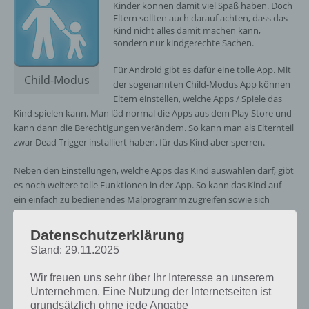
Kinder können damit viel Spaß haben. Doch
Eltern sollten auch darauf achten, dass das
Kind nicht alles damit machen kann,
sondern nur kindgerechte Sachen.
Für Android gibt es dafür eine tolle App. Mit
Child-Modus
der sogenannten Child-Modus App können
Eltern einstellen, welche Apps / Spiele das
Kind spielen kann. Man läd normal die Apps aus dem Play Store und
kann dann die Berechtigungen verändern. So kann man als Elternteil
zwar Dead Trigger installiert haben, für das Kind aber sperren.
Neben den Einstellungen, welche Apps das Kind auswählen darf, gibt
es noch weitere tolle Funktionen in der App. So kann das Kind auf
ein einfach zu bedienendes Malprogramm zugreifen sowie sich
Bücher anhören, wobei man als Eltern auch selber die Geschichte
aufsprechen kann.
Datenschutzerklärung
Stand: 29.11.2025
Wenn man also seinem Kind das Tablet bzw. Smartphone in die
Wir freuen uns sehr über Ihr Interesse an unserem
Hand gibt, einfach die Child-Modus App starten, wodurch keine
Unternehmen. Eine Nutzung der Internetseiten ist
Anrufe getätigt werden können oder Apps, die lieber nicht gestartet
grundsätzlich ohne jede Angabe