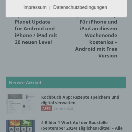
Person angesehen, die direkt oder indirekt,
VORIGER ARTIKEL
NÄCHSTER ARTIKEL
insbesondere mittels Zuordnung zu einer
Angry Birds
Sink ‘Em All
Impressum
Datenschutzbedingungen
|
Kennung wie einem Namen, zu einer
Space: Red
(Piraten braten):
Kennnummer, zu Standortdaten, zu einer
Planet Update
Für iPhone und
Online-Kennung oder zu einem oder
für Android und
iPad an diesem
mehreren besonderen Merkmalen, die
iPhone / iPad mit
Wochenende
Ausdruck der physischen, physiologischen,
20 neuen Level
kostenlos –
genetischen, psychischen, wirtschaftlichen,
Android mit Free
kulturellen oder sozialen Identität dieser
natürlichen Person sind, identifiziert werden
Version
kann.
b) betroffene Person
Neuste Artikel
Betroffene Person ist jede identifizierte oder
Kochbuch App: Rezepte speichern und
identifizierbare natürliche Person, deren
digital verwalten
personenbezogene Daten von dem für die
APPS
03. April 2025
Verarbeitung Verantwortlichen verarbeitet
werden.
4 Bilder 1 Wort Auf der Baustelle
(September 2024) Tägliches Rätsel – Alle