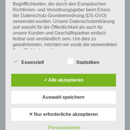
Begrifflichkeiten, die durch den Europäischen
Richtlinien- und Verordnungsgeber beim Erlass
der Datenschutz-Grundverordnung (DS-GVO)
verwendet wurden. Unsere Datenschutzerklärung
soll sowohl für die Öffentlichkeit als auch für
unsere Kunden und Geschäftspartner einfach
lesbar und verständlich sein. Um dies zu
gewährleisten, möchten wir vorab die verwendeten
Begrifflichkeiten erläutern.
Wir verwenden in dieser Datenschutzerklärung
Essenziell
Statistiken
unter anderem die folgenden Begriffe:
✓ Alle akzeptieren
1
KOMMENTAR
a) personenbezogene Daten
neuste
Auswahl speichern
Personenbezogene Daten sind alle
Informationen, die sich auf eine identifizierte
oder identifizierbare natürliche Person (im
✕ Nur erforderliche akzeptieren
Folgenden „betroffene Person") beziehen.
Als identifizierbar wird eine natürliche
Personalisieren