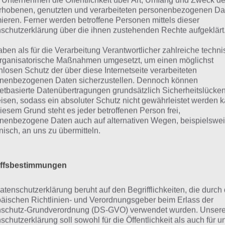
die Türme und Sold
 Unternehmen die Öffentlichkeit über Art, Umfang und Zweck de
Outplay Entertainment Ltd
rhobenen, genutzten und verarbeiteten personenbezogenen Da
gekauft werden. D
mieren. Ferner werden betroffene Personen mittels dieser
man jedoch im Spiel
schutzerklärung über die ihnen zustehenden Rechte aufgeklärt
 üblich in Tower Defense Spielen müsst ihr auch in Alien
aben als für die Verarbeitung Verantwortlicher zahlreiche techn
rganisatorische Maßnahmen umgesetzt, um einen möglichst
kierten Positionen platzieren. Dabei gibt es vier verschi
nlosen Schutz der über diese Internetseite verarbeiteten
erem könnt ihr auch Nahkämpfer platzieren, die so die fe
nenbezogenen Daten sicherzustellen. Dennoch können
halten können, während andere Türme zum Angriff schla
netbasierte Datenübertragungen grundsätzlich Sicherheitslücke
isen, sodass ein absoluter Schutz nicht gewährleistet werden k
iesem Grund steht es jeder betroffenen Person frei,
terhin nutzt die in Alien Creeps TD die Kraft von Helden,
nenbezogene Daten auch auf alternativen Wegen, beispielswe
 gegen In-App-Käufe zur Verfügung stehen, wenn diese nich
onisch, an uns zu übermitteln.
fügung stehen.
iffsbestimmungen
iederhole Level für weitere
atenschutzerklärung beruht auf den Begrifflichkeiten, die durch
erausforderungen
äischen Richtlinien- und Verordnungsgeber beim Erlass der
schutz-Grundverordnung (DS-GVO) verwendet wurden. Unser
schutzerklärung soll sowohl für die Öffentlichkeit als auch für u
es Level in der App Alien Creeps TD kannst du zudem erne