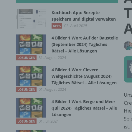
T
Kochbuch App: Rezepte
speichern und digital verwalten
A
03. April 2025
APPS
4 Bilder 1 Wort Auf der Baustelle
(September 2024) Tägliches
Rätsel – Alle Lösungen
31. August 2024
LÖSUNGEN
4 Bilder 1 Wort Clevere
Weltgeschichte (August 2024)
Tägliches Rätsel – Alle Lösungen
01. August 2024
LÖSUNGEN
Uns
4 Bilder 1 Wort Berge und Meer
Cre
(Juli 2024) Tägliches Rätsel – Alle
Hie
Lösungen
Spi
01. Juli 2024
LÖSUNGEN
ist.