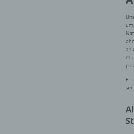
Uns
umg
Nat
ohn
an 
müs
pas
Erh
sei
A
S