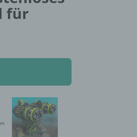
 für
en