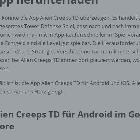
d) Einschränkung der Verarbeitung
Einschränkung der Verarbeitung ist die Markierung gespeichert
 konnte die App Alien Creeps TD überzeugen. Es handelt s
personenbezogener Daten mit dem Ziel, ihre künftige Verarbeit
esetztes Tower Defense Spiel, dass nach und nach immer
einzuschränken.
ürlich wird man mit In-App-Käufen schneller im Spiel vo
e Echtgeld sind die Level gut spielbar. Die Herausforder
e) Profiling
Geschick und Strategie. Verschiedene Türme mit untersch
sen bei Alien Creeps TD immer dort platziert werden, w
Profiling ist jede Art der automatisierten Verarbeitung
sen.
personenbezogener Daten, die darin besteht, dass diese
personenbezogenen Daten verwendet werden, um bestimmte
ältlich ist die App Alien Creeps TD für Android und iOS. A
persönliche Aspekte, die sich auf eine natürliche Person bezie
 diese App ans Herz gelegt.
zu bewerten, insbesondere, um Aspekte bezüglich Arbeitsleistu
wirtschaftlicher Lage, Gesundheit, persönlicher Vorlieben, Inter
Zuverlässigkeit, Verhalten, Aufenthaltsort oder Ortswechsel die
natürlichen Person zu analysieren oder vorherzusagen.
lien Creeps TD für Android im Go
tore
f) Pseudonymisierung