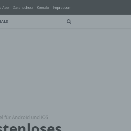
e App
Datenschutz
Kontakt
Impressum
IALS
el für Android und iOS
stenloses