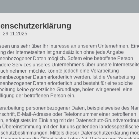
enschutzerklärung
lien Creeps TD: Umfangr
: 29.11.2025
niffliges Tower Defense S
reuen uns sehr über Ihr Interesse an unserem Unternehmen. Ein
ng der Internetseiten ist grundsätzlich ohne jede Angabe
nenbezogener Daten möglich. Sofern eine betroffene Person
Alien Creeps TD mac
dere Services unseres Unternehmens über unsere Internetseite
uch nehmen möchte, könnte jedoch eine Verarbeitung
einen sehr guten Ei
nenbezogener Daten erforderlich werden. Ist die Verarbeitung
werden einem die wi
nenbezogener Daten erforderlich und besteht für eine solche
erklärt. Später mus
beitung keine gesetzliche Grundlage, holen wir generell eine
lligung der betroffenen Person ein.
perfekte Strategie 
zu gelangen. Positiv
erarbeitung personenbezogener Daten, beispielsweise des Na
gibt keinerlei Energ
nschrift, E-Mail-Adresse oder Telefonnummer einer betroffenen
n, erfolgt stets im Einklang mit der Datenschutz-Grundverordnu
wodurch man Zwang
n Übereinstimmung mit den für uns geltenden landesspezifisch
müsste. Stattdesse
schutzbestimmungen. Mittels dieser Datenschutzerklärung mö
Alien Creeps TD Screenshot – (c)