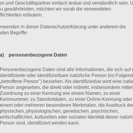
n und Geschäftspartner einfach lesbar und verständlich sein.
te Schlacht erfolgreich für dich entschieden, gibt es stets 
zu gewährleisten, möchten wir vorab die verwendeten
ausforderungen. So kann es sein, dass bei der Herausfo
flichkeiten erläutern.
le an Gegnern kommt oder du nur eine begrenzte Auswah
erwenden in dieser Datenschutzerklärung unter anderem die
t du hier in der Regel nur ein Leben, sodass kein Gegner 
nden Begriffe:
eich gelangen darf.
ne Helden kannst du im übrigen frei über das Spielfeld b
a) personenbezogene Daten
t einsetzen kannst, wo diese gerade bei Alien Creeps TD 
Personenbezogene Daten sind alle Informationen, die sich auf 
identifizierte oder identifizierbare natürliche Person (im Folgen
ameplay Trailer zu Alien Creeps
„betroffene Person") beziehen. Als identifizierbar wird eine natü
Person angesehen, die direkt oder indirekt, insbesondere mittel
Zuordnung zu einer Kennung wie einem Namen, zu einer
 Abschluss haben wir hier dann noch einen Gameplay Trai
Kennnummer, zu Standortdaten, zu einer Online-Kennung oder
einem oder mehreren besonderen Merkmalen, die Ausdruck de
 zahlreiche Szenen aus der App zeigt. Das Video kann dir 
physischen, physiologischen, genetischen, psychischen,
druck verschaffen:
wirtschaftlichen, kulturellen oder sozialen Identität dieser natür
Person sind, identifiziert werden kann.