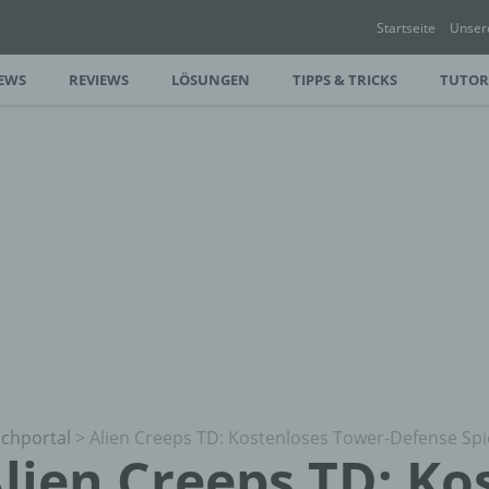
Startseite
Unser
EWS
REVIEWS
LÖSUNGEN
TIPPS & TRICKS
TUTOR
chportal
>
Alien Creeps TD: Kostenloses Tower-Defense Spi
lien Creeps TD: Ko