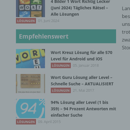
4 Bilder 1 Wort Richtig Lecker
(Juni 2024) Tägliches Rätsel –
Lan
Alle Lösungen
bes
01. Juni 2024
LÖSUNGEN
uns
tro
Empfehlenswert
zwa
Sto
Wort Kreuz Lösung für alle 570
Level für Android und iOS
05. Januar 2018
LÖSUNGEN
Wort Guru Lösung aller Level –
Schnelle Suche – AKTUALISIERT
21. Mai 2017
LÖSUNGEN
94% Lösung aller Level (1 bis
359) – 94 Prozent Antworten mit
einfacher Suche
09. April 2015
LÖSUNGEN