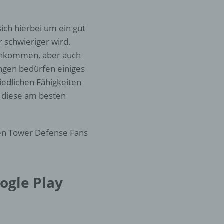
er
ich hierbei um ein gut
ung
 schwieriger wird.
rankommen, aber auch
ungen bedürfen einiges
iedlichen Fähigkeiten
o diese am besten
llen Tower Defense Fans
hen,
ng,
essen,
ser
ogle Play