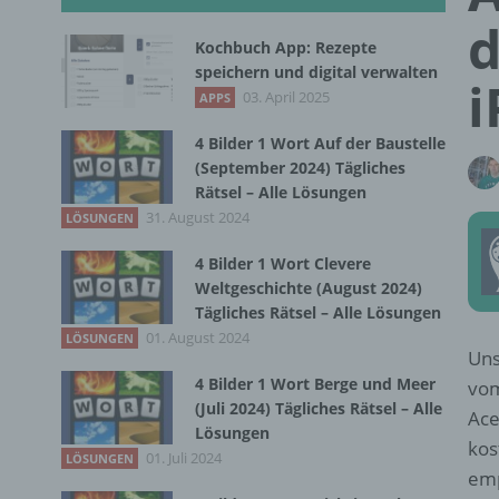
d
Kochbuch App: Rezepte
speichern und digital verwalten
i
03. April 2025
APPS
4 Bilder 1 Wort Auf der Baustelle
(September 2024) Tägliches
Rätsel – Alle Lösungen
31. August 2024
LÖSUNGEN
4 Bilder 1 Wort Clevere
Weltgeschichte (August 2024)
Tägliches Rätsel – Alle Lösungen
01. August 2024
LÖSUNGEN
Uns
4 Bilder 1 Wort Berge und Meer
vom
(Juli 2024) Tägliches Rätsel – Alle
Ace
Lösungen
kos
01. Juli 2024
LÖSUNGEN
emp