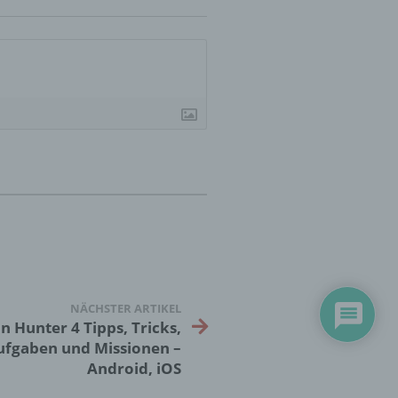
essen,
ser
aten
e
fern
n und
e
esen
NÄCHSTER ARTIKEL
 Hunter 4 Tipps, Tricks,
ufgaben und Missionen –
cher
Android, iOS
ie