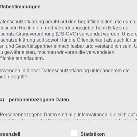
iffsbestimmungen
atenschutzerklärung beruht auf den Begrifflichkeiten, die durch
äischen Richtlinien- und Verordnungsgeber beim Erlass der
schutz-Grundverordnung (DS-GVO) verwendet wurden. Unser
schutzerklärung soll sowohl für die Öffentlichkeit als auch für u
n und Geschäftspartner einfach lesbar und verständlich sein.
zu gewährleisten, möchten wir vorab die verwendeten
flichkeiten erläutern.
ces of the Luftwaffe für 
erwenden in dieser Datenschutzerklärung unter anderem die
oogle Play Store
nden Begriffe:
 Android steht Aces of the Luftwaffe kostenlos zum Downlo
a) personenbezogene Daten
d das Spiel im übrigen durch Werbung und In App Käufe, 
tgeld Gold kaufen kann. Aber auch ohne diese In App Käu
Personenbezogene Daten sind alle Informationen, die sich auf 
identifizierte oder identifizierbare natürliche Person (im Folgen
the Luftwaffe schaffen, auch wenn es dann etwas länger d
„betroffene Person") beziehen. Als identifizierbar wird eine natü
nload von Aces of the Luftwaffe zum Google Play Store:
Person angesehen, die direkt oder indirekt, insbesondere mittel
ssenziell
Statistiken