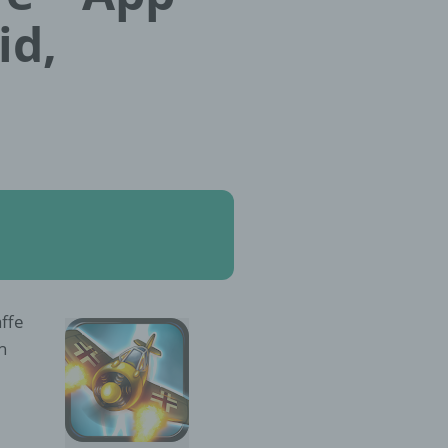
id,
affe
h