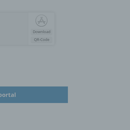
oder
tung.
Download
QR-Code
er
ung
portal
hen,
ng,