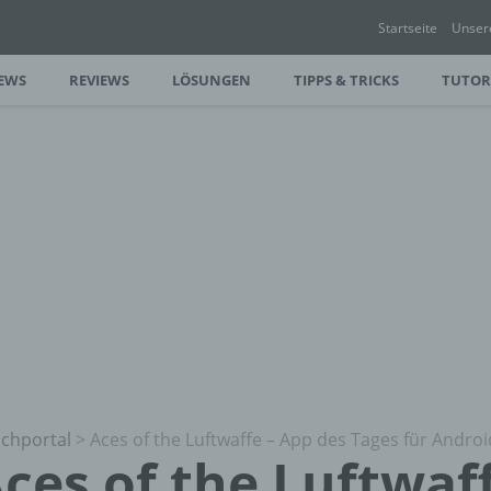
Startseite
Unser
EWS
REVIEWS
LÖSUNGEN
TIPPS & TRICKS
TUTOR
chportal
>
Aces of the Luftwaffe – App des Tages für Andro
ces of the Luftwaf