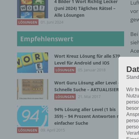
4 Bilder 1 Wort Richtig Lecker
Luf
(Juni 2024) Tägliches Rätsel –
vor
Alle Lösungen
gew
01. Juni 2024
LÖSUNGEN
Bei
Empfehlenswert
sie
Ace
Wort Kreuz Lösung für alle 570
sch
Level für Android und iOS
Luf
Dat
05. Januar 2018
LÖSUNGEN
Stand
Dab
Wort Guru Lösung aller Level –
Schnelle Suche – AKTUALISIERT
Him
Wir f
Nutzu
21. Mai 2017
LÖSUNGEN
die
perso
geg
beson
94% Lösung aller Level (1 bis
Anspr
gib
359) – 94 Prozent Antworten mit
perso
einfacher Suche
perso
All
09. April 2015
LÖSUNGEN
Verar
wir