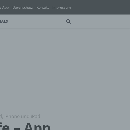
e App
Datenschutz
Kontakt
Impressum
IALS
id, iPhone und iPad
fe – App