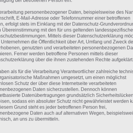
lligung der betroffenen Person ein.
derholen und Gold sammeln, um sein Flugzeug upgraden 
erarbeitung personenbezogener Daten, beispielsweise des Na
r manchmal ziemlich deprimierend sein, aber mit der richt
nschrift, E-Mail-Adresse oder Telefonnummer einer betroffenen
cks ist alles möglich und macht den Reiz von Aces of the Lu
n, erfolgt stets im Einklang mit der Datenschutz-Grundverordnu
n Übereinstimmung mit den für uns geltenden landesspezifisch
schutzbestimmungen. Mittels dieser Datenschutzerklärung mö
s of the Luftwaffe ist ein tolles Spiel für zwischendurch, 
 Unternehmen die Öffentlichkeit über Art, Umfang und Zweck de
rhobenen, genutzten und verarbeiteten personenbezogenen Da
rbrücken muss. Eine Schlacht dauert dabei allerdings etl
mieren. Ferner werden betroffene Personen mittels dieser
se, hoffentlich erfolgreich, beendet hat. Die Grafik ist im br
schutzerklärung über die ihnen zustehenden Rechte aufgeklärt
alten und kommt trotzdem sehr gut rüber. Für Android kö
aben als für die Verarbeitung Verantwortlicher zahlreiche techn
twaffe als kurzweiliges Spiel empfehlen. Für iOS müssen
rganisatorische Maßnahmen umgesetzt, um einen möglichst
es erst gekauft werden muss und dann immernoch In App 
nlosen Schutz der über diese Internetseite verarbeiteten
nenbezogenen Daten sicherzustellen. Dennoch können
netbasierte Datenübertragungen grundsätzlich Sicherheitslücke
isen, sodass ein absoluter Schutz nicht gewährleistet werden k
iesem Grund steht es jeder betroffenen Person frei,
nenbezogene Daten auch auf alternativen Wegen, beispielswe
onisch, an uns zu übermitteln.