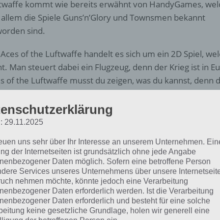
twaffe kommt wie bereits erwähnt von HandyGames, wel
 allem die Spiele Guns’n’Glory und Townsmen bekannt
orden sind.
 Aces of the Luftwaffe handelt es sich um ein 2D Spiel, w
ht. Man steuert dabei ein Flugzeug, denn der Krieg ist in 
s of the Luftwaffe musst du zeigen, was du kannst, denn
icken Flieger in die Schlacht um Britannien. Deine Aufgabe
twaffe zu durchkreuzen und England vor der Vernichtung 
enschutzerklärung
: 29.11.2025
ei musst du gegen tausende Kriegsflugzeuge bestehen, di
mel holen. Dazu musst du Piloten und Flugzeug upgrade
reuen uns sehr über Ihr Interesse an unserem Unternehmen. Ein
ng der Internetseiten ist grundsätzlich ohne jede Angabe
 übermächtige Bedrohung zu erhalten. Damit auch auf lang
nenbezogener Daten möglich. Sofern eine betroffene Person
eben ist, gibt es in Aces of the Luftwaffe zahlreiche Missio
dere Services unseres Unternehmens über unsere Internetseite
uch nehmen möchte, könnte jedoch eine Verarbeitung
t. Letzlich gibt es noch zahlreiche Power Ups, die dir helfen
nenbezogener Daten erforderlich werden. Ist die Verarbeitung
nenbezogener Daten erforderlich und besteht für eine solche
erdings muss auch gesagt werden, dass Aces of the Luftwaf
beitung keine gesetzliche Grundlage, holen wir generell eine
d und das schon nach kurzer Zeit. Daher muss man einige 