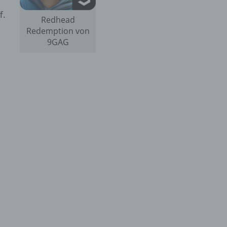
f.
Redhead
Redemption von
9GAG