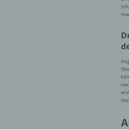
Inf
man
D
d
Ins
Sto
kön
noc
ers
noc
A