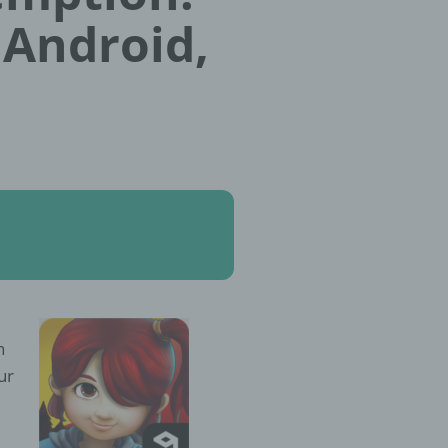
 Android,
n
ur