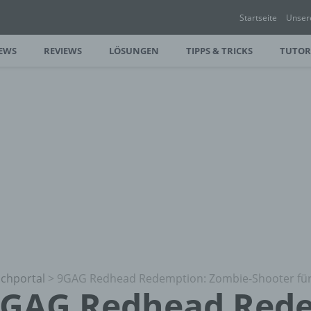
Startseite
Unser
EWS
REVIEWS
LÖSUNGEN
TIPPS & TRICKS
TUTOR
chportal
>
9GAG Redhead Redemption: Zombie-Shooter für 
GAG Redhead Rede