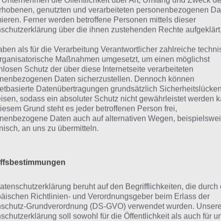
 Unternehmen die Öffentlichkeit über Art, Umfang und Zweck de
edhead Redemption
rhobenen, genutzten und verarbeiteten personenbezogenen Da
Ihr lauft bei Redhead Redemption
reenshot – (c) 9GAG
mieren. Ferner werden betroffene Personen mittels dieser
schutzerklärung über die ihnen zustehenden Rechte aufgeklärt
davon, welche von unten in das Spi
 links im Screenshot sehr gut sehen. Auch grafisch weiß d
aben als für die Verarbeitung Verantwortlicher zahlreiche techn
indrucken.
rganisatorische Maßnahmen umgesetzt, um einen möglichst
nlosen Schutz der über diese Internetseite verarbeiteten
nenbezogenen Daten sicherzustellen. Dennoch können
netbasierte Datenübertragungen grundsätzlich Sicherheitslücke
eröffentlicht von 9GAG
isen, sodass ein absoluter Schutz nicht gewährleistet werden k
iesem Grund steht es jeder betroffenen Person frei,
nenbezogene Daten auch auf alternativen Wegen, beispielswe
 vollem Namen heißt das Spiel 9GAG Redhead Redemption
onisch, an uns zu übermitteln.
h um keine geringere Seite als 9gag.com, auf welcher Bil
er Community geteilt und kommentiert werden. Millionen 
te auf. Nun will man sich mit Spiele Apps eine weitere Mo
iffsbestimmungen
chließen.
atenschutzerklärung beruht auf den Begrifflichkeiten, die durch
äischen Richtlinien- und Verordnungsgeber beim Erlass der
 Entwickler hat man dabei auf Touchten gesetzt, die im 
schutz-Grundverordnung (DS-GVO) verwendet wurden. Unser
r unbekannt sind.
schutzerklärung soll sowohl für die Öffentlichkeit als auch für u