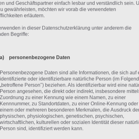
n und Geschäftspartner einfach lesbar und verständlich sein.
zu gewährleisten, möchten wir vorab die verwendeten
railer zu Redhead Redemption
flichkeiten erläutern.
erwenden in dieser Datenschutzerklärung unter anderem die
it ihr euch von Redhead Redemption einen besseren Ei
nden Begriffe:
en wir hier noch den offiziellen Trailer zur Android App fü
h zahlreiche Spieleszenen enthalten. Hier das Video:
a) personenbezogene Daten
Personenbezogene Daten sind alle Informationen, die sich auf 
identifizierte oder identifizierbare natürliche Person (im Folgen
„betroffene Person") beziehen. Als identifizierbar wird eine natü
Person angesehen, die direkt oder indirekt, insbesondere mittel
Zuordnung zu einer Kennung wie einem Namen, zu einer
Kennnummer, zu Standortdaten, zu einer Online-Kennung oder
einem oder mehreren besonderen Merkmalen, die Ausdruck de
physischen, physiologischen, genetischen, psychischen,
wirtschaftlichen, kulturellen oder sozialen Identität dieser natür
Person sind, identifiziert werden kann.