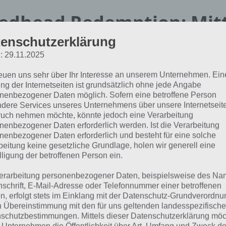
edhead Redemption: Mitt
enschutzerklärung
ombie Apokalypse
: 29.11.2025
reuen uns sehr über Ihr Interesse an unserem Unternehmen. Ein
Redhead Redemption ist ein klass
ng der Internetseiten ist grundsätzlich ohne jede Angabe
wobei die rotköpfige May und Bab
nenbezogener Daten möglich. Sofern eine betroffene Person
Level und Welten laufen. Dabei h
dere Services unseres Unternehmens über unsere Internetseite
uch nehmen möchte, könnte jedoch eine Verarbeitung
Waffe in der Hand, mit welcher d
nenbezogener Daten erforderlich werden. Ist die Verarbeitung
werden müssen.
nenbezogener Daten erforderlich und besteht für eine solche
beitung keine gesetzliche Grundlage, holen wir generell eine
Für die Steuerung gibt es zwei Mö
lligung der betroffenen Person ein.
per Neigung oder durch Tippen des
erarbeitung personenbezogener Daten, beispielsweise des Na
linken bzw. rechten Seite. Das Ab
nschrift, E-Mail-Adresse oder Telefonnummer einer betroffenen
geschieht vollautomatisch, ledigli
n, erfolgt stets im Einklang mit der Datenschutz-Grundverordnu
n Übereinstimmung mit den für uns geltenden landesspezifisch
richtigen Seite gehen, damit einen
schutzbestimmungen. Mittels dieser Datenschutzerklärung mö
erreichen.