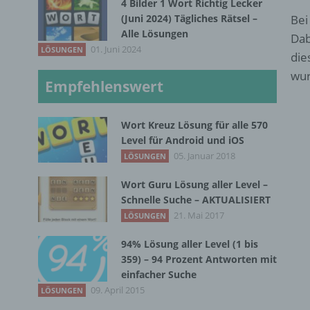
4 Bilder 1 Wort Richtig Lecker
(Juni 2024) Tägliches Rätsel –
Bei
Alle Lösungen
Dab
01. Juni 2024
LÖSUNGEN
die
wur
Empfehlenswert
Wort Kreuz Lösung für alle 570
Level für Android und iOS
05. Januar 2018
LÖSUNGEN
Wort Guru Lösung aller Level –
Schnelle Suche – AKTUALISIERT
21. Mai 2017
LÖSUNGEN
94% Lösung aller Level (1 bis
359) – 94 Prozent Antworten mit
einfacher Suche
09. April 2015
LÖSUNGEN