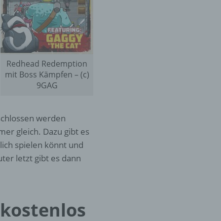
er
ung
Redhead Redemption
mit Boss Kämpfen – (c)
9GAG
eschlossen werden
mer gleich. Dazu gibt es
hen,
ng,
ich spielen könnt und
essen,
ter letzt gibt es dann
ser
kostenlos