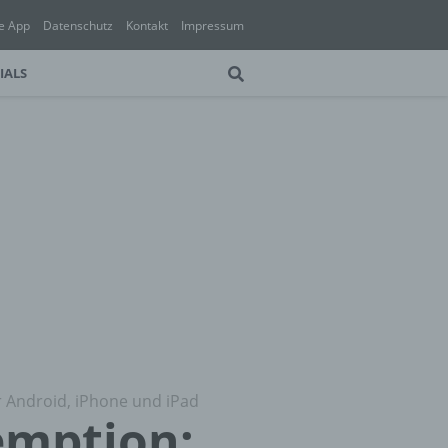
e App
Datenschutz
Kontakt
Impressum
IALS
Android, iPhone und iPad
mption: