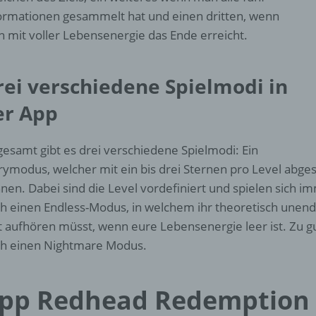
d) Einschränkung der Verarbeitung
ormationen gesammelt hat und einen dritten, wenn
 mit voller Lebensenergie das Ende erreicht.
Einschränkung der Verarbeitung ist die Markierung gespeichert
personenbezogener Daten mit dem Ziel, ihre künftige Verarbeit
einzuschränken.
rei verschiedene Spielmodi in
er App
e) Profiling
gesamt gibt es drei verschiedene Spielmodi: Ein
Profiling ist jede Art der automatisierten Verarbeitung
personenbezogener Daten, die darin besteht, dass diese
rymodus, welcher mit ein bis drei Sternen pro Level abg
personenbezogenen Daten verwendet werden, um bestimmte
nen. Dabei sind die Level vordefiniert und spielen sich im
persönliche Aspekte, die sich auf eine natürliche Person bezie
zu bewerten, insbesondere, um Aspekte bezüglich Arbeitsleistu
h einen Endless-Modus, in welchem ihr theoretisch unendl
wirtschaftlicher Lage, Gesundheit, persönlicher Vorlieben, Inter
t aufhören müsst, wenn eure Lebensenergie leer ist. Zu gu
Zuverlässigkeit, Verhalten, Aufenthaltsort oder Ortswechsel die
h einen Nightmare Modus.
natürlichen Person zu analysieren oder vorherzusagen.
pp Redhead Redemption 
f) Pseudonymisierung