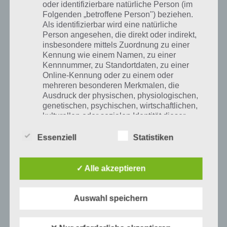
App 100 Doors 2 für Android mit…
oder identifizierbare natürliche Person (im
Folgenden „betroffene Person") beziehen.
Als identifizierbar wird eine natürliche
Person angesehen, die direkt oder indirekt,
insbesondere mittels Zuordnung zu einer
Kennung wie einem Namen, zu einer
Kennnummer, zu Standortdaten, zu einer
Online-Kennung oder zu einem oder
mehreren besonderen Merkmalen, die
Ausdruck der physischen, physiologischen,
genetischen, psychischen, wirtschaftlichen,
kulturellen oder sozialen Identität dieser
natürlichen Person sind, identifiziert werden
kann.
Essenziell
Statistiken
APPS
✓ Alle akzeptieren
b) betroffene Person
DIE SIMPSONS SPRINGFIELD: TIPPS,
TRICKS, CHEATS, FREUNDE
Betroffene Person ist jede identifizierte oder
Auswahl speichern
identifizierbare natürliche Person, deren
PAUL STELZER
-
08. MAI 2013
personenbezogene Daten von dem für die
Verarbeitung Verantwortlichen verarbeitet
In diesem Artikel soll es um Tipps, Tricks und Cheats