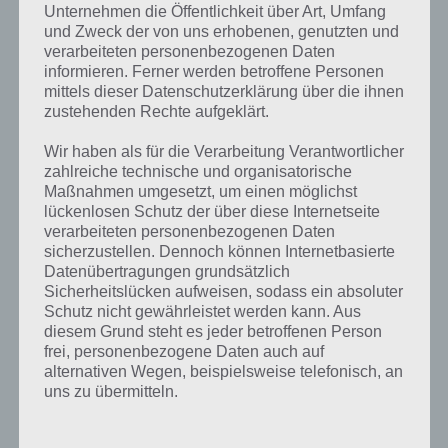
Unternehmen die Öffentlichkeit über Art, Umfang
und Zweck der von uns erhobenen, genutzten und
verarbeiteten personenbezogenen Daten
informieren. Ferner werden betroffene Personen
mittels dieser Datenschutzerklärung über die ihnen
zustehenden Rechte aufgeklärt.
Wir haben als für die Verarbeitung Verantwortlicher
zahlreiche technische und organisatorische
Maßnahmen umgesetzt, um einen möglichst
TIPPS & TRICKS
lückenlosen Schutz der über diese Internetseite
CLASH OF CLANS: TIPPS, TRICKS,
verarbeiteten personenbezogenen Daten
sicherzustellen. Dennoch können Internetbasierte
CHEATS – FREUNDE FINDEN
Datenübertragungen grundsätzlich
Sicherheitslücken aufweisen, sodass ein absoluter
PAUL STELZER
-
06. FEBRUAR 2014
Schutz nicht gewährleistet werden kann. Aus
Die Spiele App Clash of Clans gehört zu den
diesem Grund steht es jeder betroffenen Person
bekanntesten und erfolgreichsten Spiele Apps im
frei, personenbezogene Daten auch auf
iTunes App Store für iPhone, iPod Touch und iPad
alternativen Wegen, beispielsweise telefonisch, an
uns zu übermitteln.
sowie für Android.…