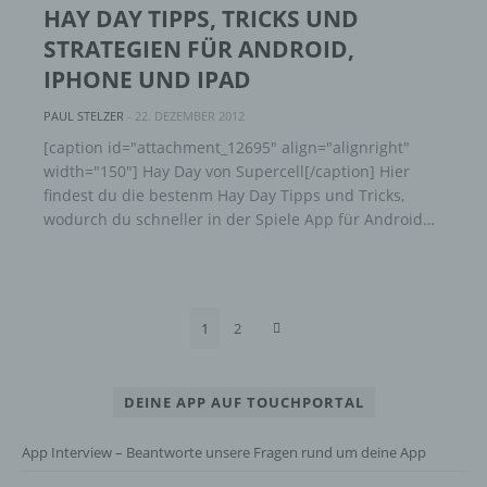
HAY DAY TIPPS, TRICKS UND
STRATEGIEN FÜR ANDROID,
Verantwortlicher oder für die Verarbeitung
Verantwortlicher ist die natürliche oder
IPHONE UND IPAD
juristische Person, Behörde, Einrichtung
oder andere Stelle, die allein oder
PAUL STELZER
-
22. DEZEMBER 2012
gemeinsam mit anderen über die Zwecke
[caption id="attachment_12695" align="alignright"
und Mittel der Verarbeitung von
width="150"] Hay Day von Supercell[/caption] Hier
personenbezogenen Daten entscheidet.
findest du die bestenm Hay Day Tipps und Tricks,
Sind die Zwecke und Mittel dieser
wodurch du schneller in der Spiele App für Android…
Verarbeitung durch das Unionsrecht oder
das Recht der Mitgliedstaaten vorgegeben,
so kann der Verantwortliche
beziehungsweise können die bestimmten
Kriterien seiner Benennung nach dem
Unionsrecht oder dem Recht der
1
2
Mitgliedstaaten vorgesehen werden.
DEINE APP AUF TOUCHPORTAL
h) Auftragsverarbeiter
App Interview – Beantworte unsere Fragen rund um deine App
Auftragsverarbeiter ist eine natürliche oder