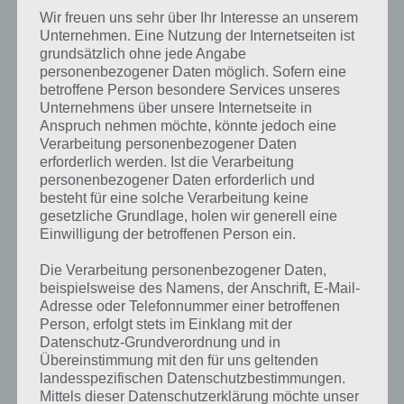
Wir freuen uns sehr über Ihr Interesse an unserem
Unternehmen. Eine Nutzung der Internetseiten ist
grundsätzlich ohne jede Angabe
personenbezogener Daten möglich. Sofern eine
betroffene Person besondere Services unseres
LÖSUNGEN
Unternehmens über unsere Internetseite in
Anspruch nehmen möchte, könnte jedoch eine
4 BILDER 1 WORT LÖSUNG:
Verarbeitung personenbezogener Daten
SCHNELLE SUCHE – ALLE LEVEL,
erforderlich werden. Ist die Verarbeitung
personenbezogener Daten erforderlich und
ALLE LÖSUNGEN
besteht für eine solche Verarbeitung keine
gesetzliche Grundlage, holen wir generell eine
PAUL STELZER
-
17. FEBRUAR 2015
Einwilligung der betroffenen Person ein.
4 Bilder 1 Wort Lösung mit schneller Suche nach
Buchstaben oder Beschreibung der Bilder - Alle Level -
Die Verarbeitung personenbezogener Daten,
Alle Lösungen! Entscheide dich entweder über die
beispielsweise des Namens, der Anschrift, E-Mail-
Suche mittels…
Adresse oder Telefonnummer einer betroffenen
Person, erfolgt stets im Einklang mit der
Datenschutz-Grundverordnung und in
Übereinstimmung mit den für uns geltenden
landesspezifischen Datenschutzbestimmungen.
Mittels dieser Datenschutzerklärung möchte unser