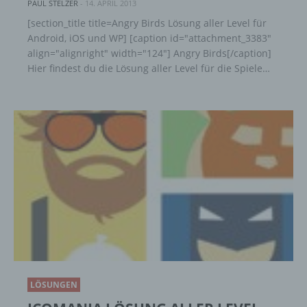
PAUL STELZER
-
14. APRIL 2013
[section_title title=Angry Birds Lösung aller Level für
Einschränkung der Verarbeitung ist die
Android, iOS und WP] [caption id="attachment_3383"
Markierung gespeicherter
align="alignright" width="124"] Angry Birds[/caption]
personenbezogener Daten mit dem Ziel, ihre
künftige Verarbeitung einzuschränken.
Hier findest du die Lösung aller Level für die Spiele…
e) Profiling
Profiling ist jede Art der automatisierten
Verarbeitung personenbezogener Daten, die
darin besteht, dass diese
personenbezogenen Daten verwendet
werden, um bestimmte persönliche Aspekte,
die sich auf eine natürliche Person beziehen,
zu bewerten, insbesondere, um Aspekte
bezüglich Arbeitsleistung, wirtschaftlicher
Lage, Gesundheit, persönlicher Vorlieben,
Interessen, Zuverlässigkeit, Verhalten,
Aufenthaltsort oder Ortswechsel dieser
LÖSUNGEN
natürlichen Person zu analysieren oder