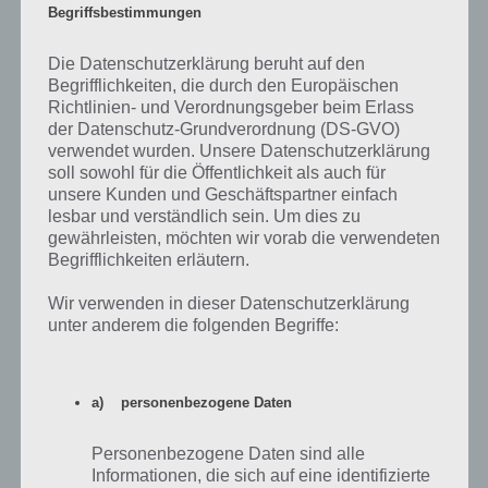
Begriffsbestimmungen
Die Datenschutzerklärung beruht auf den
Begrifflichkeiten, die durch den Europäischen
Richtlinien- und Verordnungsgeber beim Erlass
der Datenschutz-Grundverordnung (DS-GVO)
verwendet wurden. Unsere Datenschutzerklärung
soll sowohl für die Öffentlichkeit als auch für
unsere Kunden und Geschäftspartner einfach
lesbar und verständlich sein. Um dies zu
gewährleisten, möchten wir vorab die verwendeten
Begrifflichkeiten erläutern.
LÖSUNGEN
Wir verwenden in dieser Datenschutzerklärung
100 DOORS 2 LÖSUNG ALLER LEVEL
unter anderem die folgenden Begriffe:
FÜR ANDROID, IPHONE UND IPAD
PAUL STELZER
-
24. JANUAR 2014
a) personenbezogene Daten
[caption id="attachment_14273" align="alignright"
width="150"] 100 Doors 2 von MPI Games[/caption]
Personenbezogene Daten sind alle
Hier haben wir die Lösung aller Level für die Spiele
Informationen, die sich auf eine identifizierte