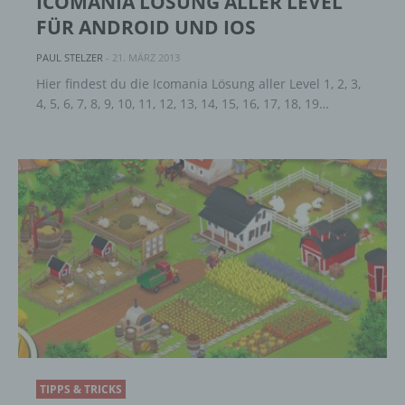
ICOMANIA LÖSUNG ALLER LEVEL
vorherzusagen.
FÜR ANDROID UND IOS
PAUL STELZER
-
21. MÄRZ 2013
f) Pseudonymisierung
Hier findest du die Icomania Lösung aller Level 1, 2, 3,
4, 5, 6, 7, 8, 9, 10, 11, 12, 13, 14, 15, 16, 17, 18, 19…
Pseudonymisierung ist die Verarbeitung
personenbezogener Daten in einer Weise,
auf welche die personenbezogenen Daten
ohne Hinzuziehung zusätzlicher
Informationen nicht mehr einer spezifischen
betroffenen Person zugeordnet werden
können, sofern diese zusätzlichen
Informationen gesondert aufbewahrt werden
und technischen und organisatorischen
Maßnahmen unterliegen, die gewährleisten,
dass die personenbezogenen Daten nicht
einer identifizierten oder identifizierbaren
natürlichen Person zugewiesen werden.
g) Verantwortlicher oder für die Verarbeitung
TIPPS & TRICKS
Verantwortlicher