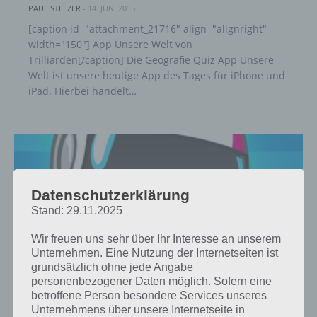
PAUL STELZER
-
14. JUNI 2015
[caption id="attachment_21716" align="alignright"
width="150"] App Unsere Welt von
Trilliarden[/caption] Die Geografie Quiz App Unsere
Welt ist unsere heutige App des Tages für iPhone und
iPad. Hierbei handelt…
Datenschutzerklärung
Stand: 29.11.2025
Wir freuen uns sehr über Ihr Interesse an unserem
Unternehmen. Eine Nutzung der Internetseiten ist
grundsätzlich ohne jede Angabe
personenbezogener Daten möglich. Sofern eine
betroffene Person besondere Services unseres
Unternehmens über unsere Internetseite in
APPS