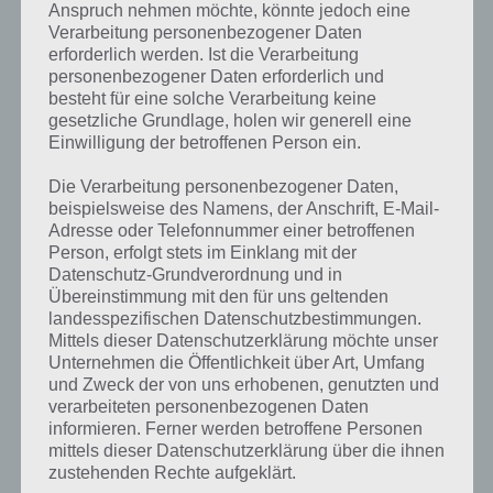
Anspruch nehmen möchte, könnte jedoch eine
ROVERCRAFT RACING: BAUE
Verarbeitung personenbezogener Daten
erforderlich werden. Ist die Verarbeitung
DEINEN ROVER UND KOMME SO
personenbezogener Daten erforderlich und
WEIT WIE MÖGLICH
besteht für eine solche Verarbeitung keine
gesetzliche Grundlage, holen wir generell eine
PAUL STELZER
-
27. MAI 2015
Einwilligung der betroffenen Person ein.
[caption id="attachment_21606" align="alignright"
Die Verarbeitung personenbezogener Daten,
width="150"] RoverCraft Racing von Mobirate
beispielsweise des Namens, der Anschrift, E-Mail-
Studio[/caption] In der App RoverCraft Racing musst
Adresse oder Telefonnummer einer betroffenen
du zunächst deinen eigenen Wagen, einen Rover
Person, erfolgt stets im Einklang mit der
bauen, um mit diesem so…
Datenschutz-Grundverordnung und in
Übereinstimmung mit den für uns geltenden
landesspezifischen Datenschutzbestimmungen.
Mittels dieser Datenschutzerklärung möchte unser
Unternehmen die Öffentlichkeit über Art, Umfang
und Zweck der von uns erhobenen, genutzten und
verarbeiteten personenbezogenen Daten
informieren. Ferner werden betroffene Personen
mittels dieser Datenschutzerklärung über die ihnen
zustehenden Rechte aufgeklärt.