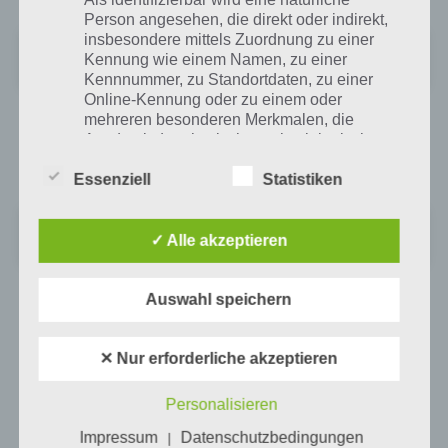
Person angesehen, die direkt oder indirekt,
insbesondere mittels Zuordnung zu einer
Unsere Welt: Geographie Lernen
Kennung wie einem Namen, zu einer
+
Preis:
Kostenlos
Kennnummer, zu Standortdaten, zu einer
Online-Kennung oder zu einem oder
Zum zweiten gibt es eine kostenpflichtige Variante für 8,99 Euro. Hier
mehreren besonderen Merkmalen, die
sind bereits alle Karten freigeschaltet und beinhaltet auch keine In
Ausdruck der physischen, physiologischen,
App Käufe. Dadurch handelt es sich hierbei um eine
genetischen, psychischen, wirtschaftlichen,
kulturellen oder sozialen Identität dieser
Essenziell
Statistiken
natürlichen Person sind, identifiziert werden
kann.
Unsere Welt (Edu)
✓ Alle akzeptieren
Preis:
22,99 €
b) betroffene Person
Auswahl speichern
Betroffene Person ist jede identifizierte oder
Auf WhatsApp teilen
Teilen auf Facebook
identifizierbare natürliche Person, deren
✕ Nur erforderliche akzeptieren
personenbezogene Daten von dem für die
Tweet auf Twitter
Verarbeitung Verantwortlichen verarbeitet
Personalisieren
werden.
Impressum
Datenschutzbedingungen
|