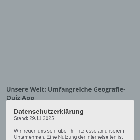
Unsere Welt: Umfangreiche Geografie-
Quiz App
Datenschutzerklärung
Zunächst einmal ist die App Unsere
Welt in zwei Varianten erhältlich. Wir
Stand: 29.11.2025
beschreiben nachfolgend die
Wir freuen uns sehr über Ihr Interesse an unserem
Vollversion. Der Unterschied zu
Unternehmen. Eine Nutzung der Internetseiten ist
kostenlosen Variante liegt im