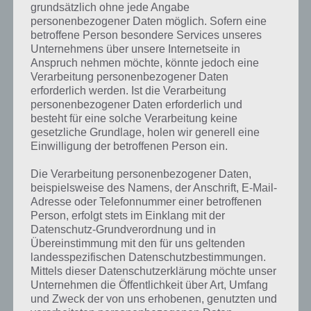
grundsätzlich ohne jede Angabe
Umfang der App. So beinhaltet die
personenbezogener Daten möglich. Sofern eine
Vollversion neben einer Weltkarte,
betroffene Person besondere Services unseres
zahlreiche Kontinenten (Europa,
Unternehmens über unsere Internetseite in
Afrika, Asien, Amerika und Co) sowie
Anspruch nehmen möchte, könnte jedoch eine
spezielle Länder jeweils in zwei
Verarbeitung personenbezogener Daten
verschiedenen Varianten.
erforderlich werden. Ist die Verarbeitung
personenbezogener Daten erforderlich und
Einmal müsst ihr Städte und Länder
besteht für eine solche Verarbeitung keine
richtig antippen, nach denen gefragt
gesetzliche Grundlage, holen wir generell eine
wird. Auf der anderen Seite gibt es
Einwilligung der betroffenen Person ein.
eine physische Karte mit Flüssen,
Screenshot zur App
Seen, Gebirgen und weiteren Details.
Unsere Welt: Hier
Die Verarbeitung personenbezogener Daten,
sollst du Paris finden
beispielsweise des Namens, der Anschrift, E-Mail-
Adresse oder Telefonnummer einer betroffenen
– (c) Trilliarden
Erst üben, dann das
Person, erfolgt stets im Einklang mit der
Wissen auf die Probe
Datenschutz-Grundverordnung und in
Übereinstimmung mit den für uns geltenden
stellen
landesspezifischen Datenschutzbestimmungen.
Mittels dieser Datenschutzerklärung möchte unser
Ein weiterer Pluspunkt an der App Unsere Welt: Es gibt einen
Unternehmen die Öffentlichkeit über Art, Umfang
Übungsmodus und einen Quiz-Modus. Im Übungsmodus kann man
und Zweck der von uns erhobenen, genutzten und
so viele Fehler wie möglich machen, während im Quiz-Modus eine