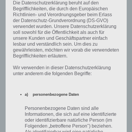
Die Datenschutzerklärung beruht auf den
Begrifflichkeiten, die durch den Europäischen
Fazit: Gute Bildungs-App für iPhone und
Richtlinien- und Verordnungsgeber beim Erlass
iPad
der Datenschutz-Grundverordnung (DS-GVO)
verwendet wurden. Unsere Datenschutzerklärung
soll sowohl für die Öffentlichkeit als auch für
Unsere Welt ist eine gute Bildungs-App für iPhone und iPad. Diese
unsere Kunden und Geschäftspartner einfach
kann mittels In-App-Käufen erweitert werden oder man greift direkt
lesbar und verständlich sein. Um dies zu
zur Vollversion. Das Spielprinzip ist logisch und das Antippen von
gewährleisten, möchten wir vorab die verwendeten
Ländern und Städten klappt reibungslos. Nachfolgend haben wir
Begrifflichkeiten erläutern.
noch den Link zum iTunes App Store, wo du dir das Geografie Quiz
Unsere Welt herunterladen kannst.
Wir verwenden in dieser Datenschutzerklärung
unter anderem die folgenden Begriffe:
Unsere Welt für iPhone, iPad und iPod Touch
im iTunes App Store
a) personenbezogene Daten
Die App Unsere Welt Das Geografie gibt es in zwei Versionen. Zum
einen gibt es eine kostenlose Variante, die allerdings In-App-Käufe
Personenbezogene Daten sind alle
Informationen, die sich auf eine identifizierte
beinhaltet und so weitere Karten dazukaufen kann. Zur Installation
oder identifizierbare natürliche Person (im
von Unsere Welt wird iOS 7.1 benötigt. Kompatibel ist die App mit
Folgenden „betroffene Person") beziehen.
iPhone, iPad und iPod touch. Zum iTunes App Store:
Als identifizierbar wird eine natürliche