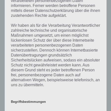
verarbeiteten personenbezogenen Daten
maximale Fehlerzahl festgelegt ist. Nur wer nahezu fehlerfrei bleibt,
informieren. Ferner werden betroffene Personen
schafft das Geografie Quiz. Die Vollversion bietet hierbei sehr viele
mittels dieser Datenschutzerklärung über die ihnen
Quizpakete an und bietet so die Möglichkeit sein Wissen über die
zustehenden Rechte aufgeklärt.
Welt zu verbessern.
Wir haben als für die Verarbeitung Verantwortlicher
zahlreiche technische und organisatorische
Zusätzlich kann man sich eine Karte auch mit den Namen der Länder
Maßnahmen umgesetzt, um einen möglichst
und Städte anzeigen lassen. Gleiches gilt natürlich für die physische
lückenlosen Schutz der über diese Internetseite
Karte.
verarbeiteten personenbezogenen Daten
sicherzustellen. Dennoch können Internetbasierte
Datenübertragungen grundsätzlich
App Unsere Welt ein Muss für Geografie-
Sicherheitslücken aufweisen, sodass ein absoluter
Lernende
Schutz nicht gewährleistet werden kann. Aus
diesem Grund steht es jeder betroffenen Person
Aus unserer Sicht ist die App Unsere Welt ein absolutes Muss für alle
frei, personenbezogene Daten auch auf
Geografie-Lernende. Befindet man sich auf der Karte, so kann man
alternativen Wegen, beispielsweise telefonisch, an
auch direkt Informationen zum Land bekommen, unter anderem die
uns zu übermitteln.
Hauptstadt und die Einwohnerzahl. Bei Flüssen wird die Länge
angezeigt. Dadurch lernt man noch zusätzlich etwas zur Stadt bzw.
Land bzw. Oberflächenform. Weitere Informationen zur App findet
Begriffsbestimmungen
ihr auch auf der
offiziellen Website
.