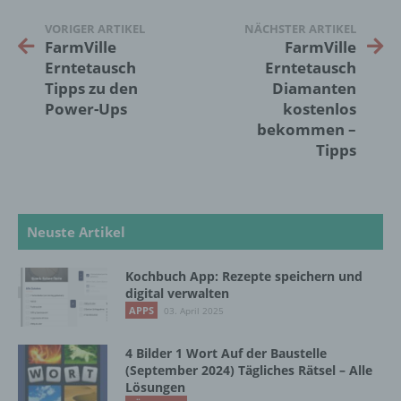
Markierung gespeicherter
personenbezogener Daten mit dem Ziel, ihre
VORIGER ARTIKEL
NÄCHSTER ARTIKEL
künftige Verarbeitung einzuschränken.
FarmVille
FarmVille
Erntetausch
Erntetausch
Tipps zu den
Diamanten
e) Profiling
Power-Ups
kostenlos
bekommen –
Profiling ist jede Art der automatisierten
Tipps
Verarbeitung personenbezogener Daten, die
darin besteht, dass diese
personenbezogenen Daten verwendet
werden, um bestimmte persönliche Aspekte,
Neuste Artikel
die sich auf eine natürliche Person beziehen,
zu bewerten, insbesondere, um Aspekte
bezüglich Arbeitsleistung, wirtschaftlicher
Kochbuch App: Rezepte speichern und
Lage, Gesundheit, persönlicher Vorlieben,
digital verwalten
Interessen, Zuverlässigkeit, Verhalten,
APPS
03. April 2025
Aufenthaltsort oder Ortswechsel dieser
natürlichen Person zu analysieren oder
4 Bilder 1 Wort Auf der Baustelle
vorherzusagen.
(September 2024) Tägliches Rätsel – Alle
Lösungen