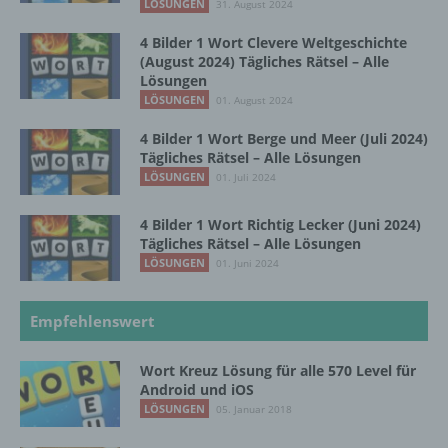
LÖSUNGEN
31. August 2024
f) Pseudonymisierung
4 Bilder 1 Wort Clevere Weltgeschichte
(August 2024) Tägliches Rätsel – Alle
Pseudonymisierung ist die Verarbeitung
Lösungen
personenbezogener Daten in einer Weise,
LÖSUNGEN
01. August 2024
auf welche die personenbezogenen Daten
ohne Hinzuziehung zusätzlicher
4 Bilder 1 Wort Berge und Meer (Juli 2024)
Informationen nicht mehr einer spezifischen
Tägliches Rätsel – Alle Lösungen
betroffenen Person zugeordnet werden
LÖSUNGEN
01. Juli 2024
können, sofern diese zusätzlichen
Informationen gesondert aufbewahrt werden
4 Bilder 1 Wort Richtig Lecker (Juni 2024)
und technischen und organisatorischen
Tägliches Rätsel – Alle Lösungen
Maßnahmen unterliegen, die gewährleisten,
LÖSUNGEN
01. Juni 2024
dass die personenbezogenen Daten nicht
einer identifizierten oder identifizierbaren
natürlichen Person zugewiesen werden.
Empfehlenswert
Wort Kreuz Lösung für alle 570 Level für
g) Verantwortlicher oder für die Verarbeitung
Android und iOS
Verantwortlicher
LÖSUNGEN
05. Januar 2018
Verantwortlicher oder für die Verarbeitung