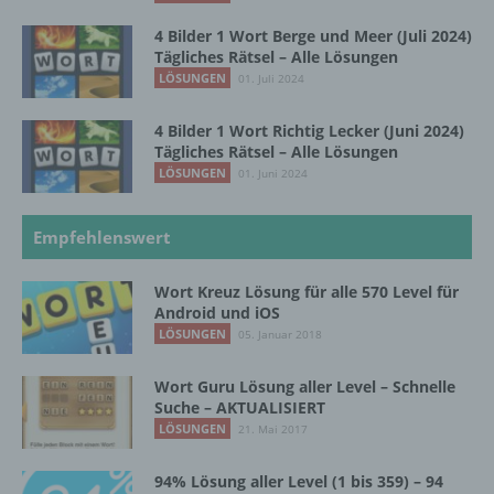
das Recht der Mitgliedstaaten vorgegeben,
so kann der Verantwortliche
4 Bilder 1 Wort Berge und Meer (Juli 2024)
beziehungsweise können die bestimmten
Tägliches Rätsel – Alle Lösungen
Kriterien seiner Benennung nach dem
LÖSUNGEN
01. Juli 2024
Unionsrecht oder dem Recht der
Mitgliedstaaten vorgesehen werden.
4 Bilder 1 Wort Richtig Lecker (Juni 2024)
Tägliches Rätsel – Alle Lösungen
LÖSUNGEN
01. Juni 2024
h) Auftragsverarbeiter
Empfehlenswert
Auftragsverarbeiter ist eine natürliche oder
juristische Person, Behörde, Einrichtung
oder andere Stelle, die personenbezogene
Wort Kreuz Lösung für alle 570 Level für
Daten im Auftrag des Verantwortlichen
Android und iOS
verarbeitet.
LÖSUNGEN
05. Januar 2018
Wort Guru Lösung aller Level – Schnelle
i) Empfänger
Suche – AKTUALISIERT
LÖSUNGEN
21. Mai 2017
Empfänger ist eine natürliche oder juristische
Person, Behörde, Einrichtung oder andere
94% Lösung aller Level (1 bis 359) – 94