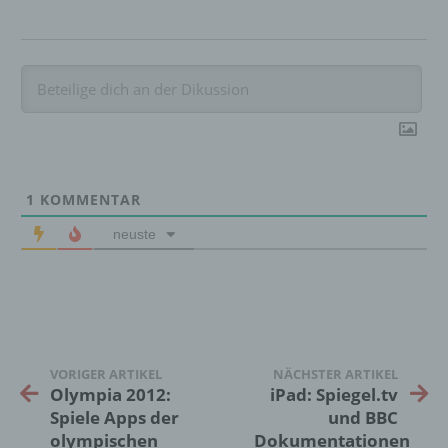
Verarbeitung personenbezogener Daten, die
darin besteht, dass diese
personenbezogenen Daten verwendet
werden, um bestimmte persönliche Aspekte,
die sich auf eine natürliche Person beziehen,
zu bewerten, insbesondere, um Aspekte
bezüglich Arbeitsleistung, wirtschaftlicher
Lage, Gesundheit, persönlicher Vorlieben,
Interessen, Zuverlässigkeit, Verhalten,
Aufenthaltsort oder Ortswechsel dieser
1
KOMMENTAR
natürlichen Person zu analysieren oder
vorherzusagen.
neuste
f) Pseudonymisierung
Pseudonymisierung ist die Verarbeitung
personenbezogener Daten in einer Weise,
VORIGER ARTIKEL
NÄCHSTER ARTIKEL
auf welche die personenbezogenen Daten
Olympia 2012:
iPad: Spiegel.tv
ohne Hinzuziehung zusätzlicher
Spiele Apps der
und BBC
Informationen nicht mehr einer spezifischen
olympischen
Dokumentationen
betroffenen Person zugeordnet werden