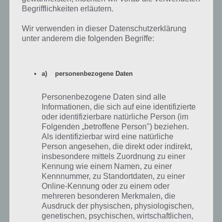
Begrifflichkeiten erläutern.
Die RTL Now App findet ihr bei Google Play für Android, als auch im
iTunes App Store für iPhone und iPad:
Wir verwenden in dieser Datenschutzerklärung
unter anderem die folgenden Begriffe:
DVB-T Antenne für Android und iPhone / iPad
a) personenbezogene Daten
Nicht überall hat man allerdings WLAN zur Verfügung, weshalb eine
andere Möglichkeit hermuss. Die Lösung lautet: DVB-T. Dieses ist fast
Personenbezogene Daten sind alle
überall möglich. Hier sind vor allem die öffentlich-rechtlichen Sender
Informationen, die sich auf eine identifizierte
von fast überall erreichbar. Die privaten Sender sind nur in
oder identifizierbare natürliche Person (im
bestimmten Gebieten via DVB-T empfangbar.
Folgenden „betroffene Person") beziehen.
Als identifizierbar wird eine natürliche
Verschiedene
DVB-T Antennen und Möglichkeiten haben die
Person angesehen, die direkt oder indirekt,
Kollegen von allthemedia.de
aufgelistet.
insbesondere mittels Zuordnung zu einer
Kennung wie einem Namen, zu einer
Kennnummer, zu Standortdaten, zu einer
dailyme TV: Serien und Filme auch offline
Online-Kennung oder zu einem oder
ansehen
mehreren besonderen Merkmalen, die
Ausdruck der physischen, physiologischen,
Zwar kein Live Stream, aber wer diverse Serien und Filme auch
genetischen, psychischen, wirtschaftlichen,