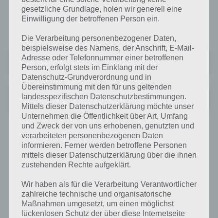
derzeit nur über eine WLAN/Wifi-Verbindung genutzt werden. In
gesetzliche Grundlage, holen wir generell eine
einigen Ländern ist auch der Live Stream über Mobilfunk nicht
Einwilligung der betroffenen Person ein.
möglich. In Deutschland scheint das aber zu gehen.
Die Verarbeitung personenbezogener Daten,
beispielsweise des Namens, der Anschrift, E-Mail-
Zattoo - TV Streaming App
Adresse oder Telefonnummer einer betroffenen
Preis:
Kostenlos
Person, erfolgt stets im Einklang mit der
Datenschutz-Grundverordnung und in
Übereinstimmung mit den für uns geltenden
Zattoo | TV Streaming App
landesspezifischen Datenschutzbestimmungen.
+
Preis:
Kostenlos
Mittels dieser Datenschutzerklärung möchte unser
Unternehmen die Öffentlichkeit über Art, Umfang
und Zweck der von uns erhobenen, genutzten und
verarbeiteten personenbezogenen Daten
ARD und ZDF im Live Stream
informieren. Ferner werden betroffene Personen
mittels dieser Datenschutzerklärung über die ihnen
Vor allem Sport Fans nutzen gerne die ARD und ZDF Live Stream
zustehenden Rechte aufgeklärt.
Funktion, um Fußball auch auf dem PC, dem Smartphone oder
Tablet zu verfolgen. Beide bieten auch eine App an, mit welcher man
Wir haben als für die Verarbeitung Verantwortlicher
das TV Programm live verfolgen kann. Nachfolgend findest du die
zahlreiche technische und organisatorische
entsprechenden Links, wo wir erklärt haben, wie vorzugehen ist:
Maßnahmen umgesetzt, um einen möglichst
lückenlosen Schutz der über diese Internetseite