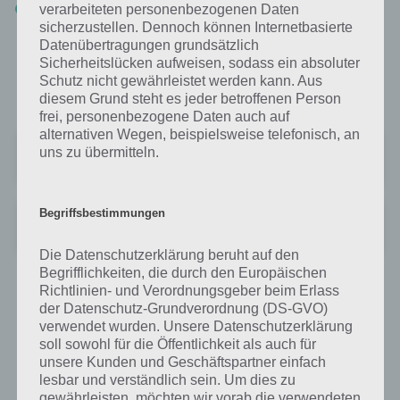
ARD im Live Stream via App verfolgen
verarbeiteten personenbezogenen Daten
sicherzustellen. Dennoch können Internetbasierte
Datenübertragungen grundsätzlich
Das ZDF bietet die App als ZDF Mediathek an, die es bei Google Play
Sicherheitslücken aufweisen, sodass ein absoluter
für Android, als auch im iTunes App Store kostenlos zum Download
Schutz nicht gewährleistet werden kann. Aus
gibt:
diesem Grund steht es jeder betroffenen Person
frei, personenbezogene Daten auch auf
alternativen Wegen, beispielsweise telefonisch, an
ZDF | Streaming und Live-TV
uns zu übermitteln.
Preis:
Kostenlos
Begriffsbestimmungen
ZDF
Preis:
Kostenlos
Die Datenschutzerklärung beruht auf den
Begrifflichkeiten, die durch den Europäischen
Richtlinien- und Verordnungsgeber beim Erlass
RTL Now App: Auch unterwegs Fernsehen
der Datenschutz-Grundverordnung (DS-GVO)
verwendet wurden. Unsere Datenschutzerklärung
Der Privatsender RTL bietet mit der RTL Now App die Möglichkeit
soll sowohl für die Öffentlichkeit als auch für
untwegs fernsehen zu können. Allerdings sind nur die ersten 30 Tage
unsere Kunden und Geschäftspartner einfach
kostenlos, danach muss man ein Abo abschließen, um auch
lesbar und verständlich sein. Um dies zu
weiterhin in den Genuss zu kommen.
gewährleisten, möchten wir vorab die verwendeten