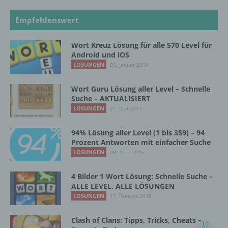
i) Empfänger
Empfehlenswert
Empfänger ist eine natürliche oder juristische
Person, Behörde, Einrichtung oder andere
Wort Kreuz Lösung für alle 570 Level für
Stelle, der personenbezogene Daten
Android und iOS
offengelegt werden, unabhängig davon, ob
LÖSUNGEN
05. Januar 2018
es sich bei ihr um einen Dritten handelt oder
nicht. Behörden, die im Rahmen eines
Wort Guru Lösung aller Level – Schnelle
bestimmten Untersuchungsauftrags nach
Suche – AKTUALISIERT
dem Unionsrecht oder dem Recht der
LÖSUNGEN
21. Mai 2017
Mitgliedstaaten möglicherweise
personenbezogene Daten erhalten, gelten
jedoch nicht als Empfänger.
94% Lösung aller Level (1 bis 359) – 94
Prozent Antworten mit einfacher Suche
LÖSUNGEN
09. April 2015
j) Dritter
4 Bilder 1 Wort Lösung: Schnelle Suche –
ALLE LEVEL, ALLE LÖSUNGEN
Dritter ist eine natürliche oder juristische
LÖSUNGEN
17. Februar 2015
Person, Behörde, Einrichtung oder andere
Stelle außer der betroffenen Person, dem
Clash of Clans: Tipps, Tricks, Cheats –
Verantwortlichen, dem Auftragsverarbeiter
10