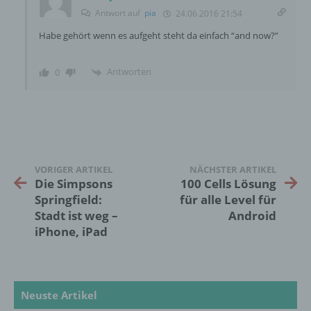
personenbezogener Daten in einer Weise,
Antwort auf
pia
24.06.2016 21:54
auf welche die personenbezogenen Daten
Habe gehört wenn es aufgeht steht da einfach “and now?”
ohne Hinzuziehung zusätzlicher
Informationen nicht mehr einer spezifischen
betroffenen Person zugeordnet werden
Antworten
0
können, sofern diese zusätzlichen
Informationen gesondert aufbewahrt werden
und technischen und organisatorischen
Maßnahmen unterliegen, die gewährleisten,
dass die personenbezogenen Daten nicht
einer identifizierten oder identifizierbaren
natürlichen Person zugewiesen werden.
VORIGER ARTIKEL
NÄCHSTER ARTIKEL
Die Simpsons
100 Cells Lösung
Springfield:
für alle Level für
g) Verantwortlicher oder für die Verarbeitung
Stadt ist weg –
Android
Verantwortlicher
iPhone, iPad
Verantwortlicher oder für die Verarbeitung
Verantwortlicher ist die natürliche oder
juristische Person, Behörde, Einrichtung
Neuste Artikel
oder andere Stelle, die allein oder
gemeinsam mit anderen über die Zwecke