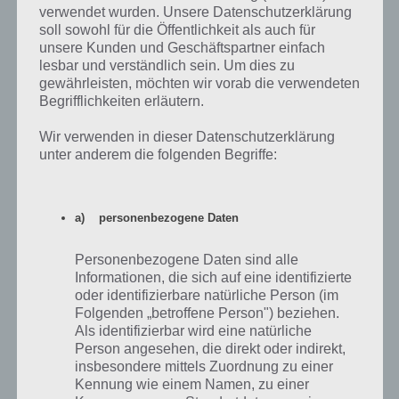
verwendet wurden. Unsere Datenschutzerklärung
soll sowohl für die Öffentlichkeit als auch für
unsere Kunden und Geschäftspartner einfach
Anja
24.12.2013 22:34
lesbar und verständlich sein. Um dies zu
Ich hatte die 1.000.000-mal-tippen-app ..ich habe auch sehr lange
gewährleisten, möchten wir vorab die verwendeten
durchgehalten bis ich bis vor kurzem nur noch ca 85.000 mal
Begrifflichkeiten erläutern.
draufdrücken musste !! :o oh, man ich hab mein halbes Leben damit
vergoldet :D :D Aber es war immer eine gute Ausrede um bei iwelche
Wir verwenden in dieser Datenschutzerklärung
schulischen Pflichten drum rum zukommen :D naja.. im Endeffekt
unter anderem die folgenden Begriffe:
habe ich die App zum Schluss anscheinend nicht richtig geschlossen
und mein Handy ausgemacht. und tada ! Die tollste
Weihnachtsüberraschung an diesem Abend: ich mache mein Handy
a) personenbezogene Daten
wieder an und die App startet wieder bei 1.000.000 -.- super :D :D Die
App ist sinnlos :P wers
…
Weiterlesen »
Personenbezogene Daten sind alle
Informationen, die sich auf eine identifizierte
Antworten
0
oder identifizierbare natürliche Person (im
Folgenden „betroffene Person") beziehen.
Als identifizierbar wird eine natürliche
Person angesehen, die direkt oder indirekt,
insbesondere mittels Zuordnung zu einer
larita
06.11.2013 21:24
Kennung wie einem Namen, zu einer