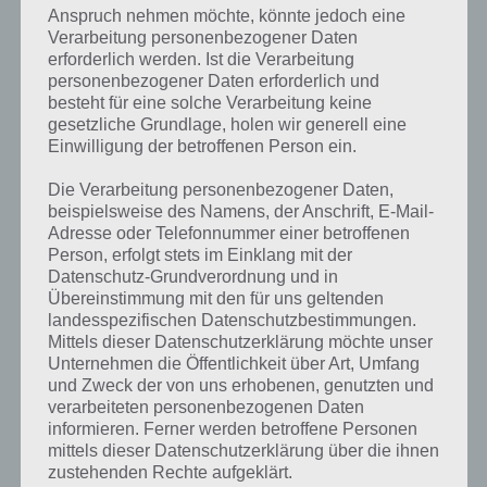
sich herumgesprochen hatte, das es sich hierbei nur um eine simple
Anspruch nehmen möchte, könnte jedoch eine
Animation handelt.
Verarbeitung personenbezogener Daten
erforderlich werden. Ist die Verarbeitung
personenbezogener Daten erforderlich und
besteht für eine solche Verarbeitung keine
gesetzliche Grundlage, holen wir generell eine
Auf WhatsApp teilen
Teilen auf Facebook
Einwilligung der betroffenen Person ein.
Tweet auf Twitter
Die Verarbeitung personenbezogener Daten,
beispielsweise des Namens, der Anschrift, E-Mail-
Adresse oder Telefonnummer einer betroffenen
Person, erfolgt stets im Einklang mit der
Datenschutz-Grundverordnung und in
Mehr Artikel hier auf Touchportal
Übereinstimmung mit den für uns geltenden
landesspezifischen Datenschutzbestimmungen.
Mittels dieser Datenschutzerklärung möchte unser
Unternehmen die Öffentlichkeit über Art, Umfang
und Zweck der von uns erhobenen, genutzten und
verarbeiteten personenbezogenen Daten
informieren. Ferner werden betroffene Personen
mittels dieser Datenschutzerklärung über die ihnen
zustehenden Rechte aufgeklärt.