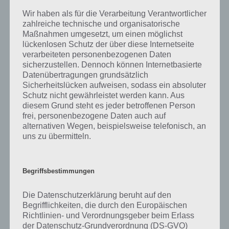
Wir haben als für die Verarbeitung Verantwortlicher
zahlreiche technische und organisatorische
Maßnahmen umgesetzt, um einen möglichst
lückenlosen Schutz der über diese Internetseite
verarbeiteten personenbezogenen Daten
10
KOMMENTARE
sicherzustellen. Dennoch können Internetbasierte
Datenübertragungen grundsätzlich
neuste
Sicherheitslücken aufweisen, sodass ein absoluter
Schutz nicht gewährleistet werden kann. Aus
diesem Grund steht es jeder betroffenen Person
frei, personenbezogene Daten auch auf
Ghost2Ghost
18.08.2015 19:41
alternativen Wegen, beispielsweise telefonisch, an
uns zu übermitteln.
Wirklich…
Ich waR Kurz form absenden bis ich dachte “lieber mal im Internet
nachgucken was dann passiert” dann geh ich auf die App zurück und
seh, 1.000.000 Mal klicken. HÄ???!!
Begriffsbestimmungen
Ich mache das jetzt aber nicht nochmal!
Die Datenschutzerklärung beruht auf den
Begrifflichkeiten, die durch den Europäischen
Antworten
0
Richtlinien- und Verordnungsgeber beim Erlass
der Datenschutz-Grundverordnung (DS-GVO)