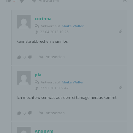
Antworten
-1
e) Profiling
corinna
Profiling ist jede Art der automatisierten
Antwort auf
Maike Walter
Verarbeitung personenbezogener Daten, die
22.04.2013 10:26
darin besteht, dass diese
kannste abbrechen is sinnlos
personenbezogenen Daten verwendet
werden, um bestimmte persönliche Aspekte,
die sich auf eine natürliche Person beziehen,
Antworten
0
zu bewerten, insbesondere, um Aspekte
bezüglich Arbeitsleistung, wirtschaftlicher
Lage, Gesundheit, persönlicher Vorlieben,
pia
Interessen, Zuverlässigkeit, Verhalten,
Antwort auf
Maike Walter
Aufenthaltsort oder Ortswechsel dieser
27.12.2013 09:42
natürlichen Person zu analysieren oder
vorherzusagen.
Ich möchte wisen was aus dem ei tamago heraus kommt
Antworten
0
f) Pseudonymisierung
Anonym
Pseudonymisierung ist die Verarbeitung