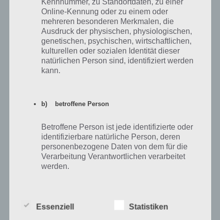
Kennnummer, zu Standortdaten, zu einer
Hab es durchgespielt , bei mir kam iTunes raus , aber irgendwie steht
Online-Kennung oder zu einem oder
da dass der Code schon eingelost wurde , hilfeeee was soll ich
mehreren besonderen Merkmalen, die
machen ?
Ausdruck der physischen, physiologischen,
genetischen, psychischen, wirtschaftlichen,
Antworten
0
kulturellen oder sozialen Identität dieser
natürlichen Person sind, identifiziert werden
kann.
Anonym
Antwort auf
larita
22.03.2017 21:12
b) betroffene Person
du wurdest verarscht
Betroffene Person ist jede identifizierte oder
Antworten
0
identifizierbare natürliche Person, deren
personenbezogene Daten von dem für die
Verarbeitung Verantwortlichen verarbeitet
werden.
Ediz
27.04.2013 17:14
Also ich weiß zwar noch nicht was rauß kommt
c) Verarbeitung
Weil ich gerade mal bei 984,834 bin ich hab das
Essenziell
Statistiken
Spiel von meinem Freund Semih Parama