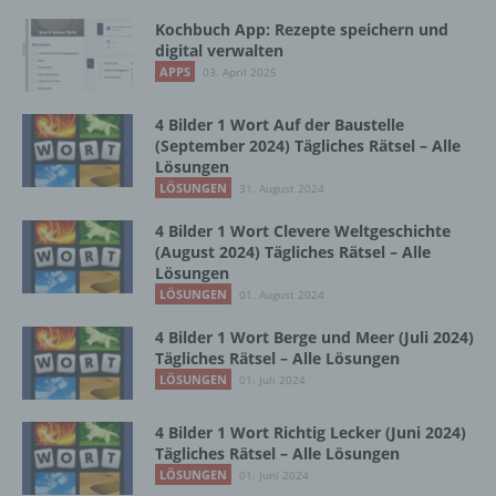
und Mittel der Verarbeitung von
Kochbuch App: Rezepte speichern und
personenbezogenen Daten entscheidet.
digital verwalten
Sind die Zwecke und Mittel dieser
APPS
03. April 2025
Verarbeitung durch das Unionsrecht oder
das Recht der Mitgliedstaaten vorgegeben,
4 Bilder 1 Wort Auf der Baustelle
so kann der Verantwortliche
(September 2024) Tägliches Rätsel – Alle
beziehungsweise können die bestimmten
Lösungen
Kriterien seiner Benennung nach dem
LÖSUNGEN
31. August 2024
Unionsrecht oder dem Recht der
Mitgliedstaaten vorgesehen werden.
4 Bilder 1 Wort Clevere Weltgeschichte
(August 2024) Tägliches Rätsel – Alle
Lösungen
h) Auftragsverarbeiter
LÖSUNGEN
01. August 2024
4 Bilder 1 Wort Berge und Meer (Juli 2024)
Auftragsverarbeiter ist eine natürliche oder
Tägliches Rätsel – Alle Lösungen
juristische Person, Behörde, Einrichtung
LÖSUNGEN
01. Juli 2024
oder andere Stelle, die personenbezogene
Daten im Auftrag des Verantwortlichen
4 Bilder 1 Wort Richtig Lecker (Juni 2024)
verarbeitet.
Tägliches Rätsel – Alle Lösungen
LÖSUNGEN
01. Juni 2024