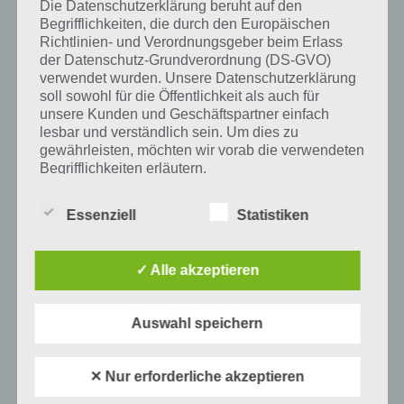
Die Datenschutzerklärung beruht auf den
Begrifflichkeiten, die durch den Europäischen
Richtlinien- und Verordnungsgeber beim Erlass
Mehr Artikel hier auf Touchportal
der Datenschutz-Grundverordnung (DS-GVO)
verwendet wurden. Unsere Datenschutzerklärung
soll sowohl für die Öffentlichkeit als auch für
unsere Kunden und Geschäftspartner einfach
lesbar und verständlich sein. Um dies zu
gewährleisten, möchten wir vorab die verwendeten
Begrifflichkeiten erläutern.
Wir verwenden in dieser Datenschutzerklärung
Essenziell
Statistiken
unter anderem die folgenden Begriffe:
✓ Alle akzeptieren
a) personenbezogene Daten
Auswahl speichern
1
KOMMENTAR
Personenbezogene Daten sind alle
Informationen, die sich auf eine identifizierte
neuste
oder identifizierbare natürliche Person (im
✕ Nur erforderliche akzeptieren
Folgenden „betroffene Person") beziehen.
Als identifizierbar wird eine natürliche