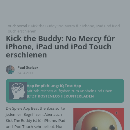
Touchportal
>
Kick the Buddy: No Mercy für iPhone, iPad und iPod
Touch erschienen
Kick the Buddy: No Mercy für
iPhone, iPad und iPod Touch
erschienen
Paul Stelzer
24.04.2013
App Empfehlung: IQ Test App
Mit zahlreichen Aufgaben zum Knobeln und Üben
JETZT KOSTENLOS HERUNTERLADEN
Die Spiele App Beat the Boss sollte
jedem ein Begriff sein. Aber auch
Kick The Buddy ist für iPhone, iPad
und iPod Touch sehr beliebt. Nun