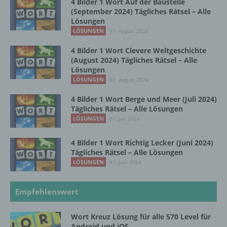
4 Bilder 1 Wort Auf der Baustelle
(September 2024) Tägliches Rätsel – Alle
c) Verarbeitung
Lösungen
LÖSUNGEN
31. August 2024
Verarbeitung ist jeder mit oder ohne Hilfe
automatisierter Verfahren ausgeführte
4 Bilder 1 Wort Clevere Weltgeschichte
(August 2024) Tägliches Rätsel – Alle
Vorgang oder jede solche Vorgangsreihe im
Lösungen
Zusammenhang mit personenbezogenen
LÖSUNGEN
Daten wie das Erheben, das Erfassen, die
01. August 2024
Organisation, das Ordnen, die Speicherung,
4 Bilder 1 Wort Berge und Meer (Juli 2024)
die Anpassung oder Veränderung, das
Tägliches Rätsel – Alle Lösungen
Auslesen, das Abfragen, die Verwendung,
LÖSUNGEN
01. Juli 2024
die Offenlegung durch Übermittlung,
Verbreitung oder eine andere Form der
Bereitstellung, den Abgleich oder die
4 Bilder 1 Wort Richtig Lecker (Juni 2024)
Verknüpfung, die Einschränkung, das
Tägliches Rätsel – Alle Lösungen
Löschen oder die Vernichtung.
LÖSUNGEN
01. Juni 2024
Empfehlenswert
d) Einschränkung der Verarbeitung
Wort Kreuz Lösung für alle 570 Level für
Einschränkung der Verarbeitung ist die
Android und iOS