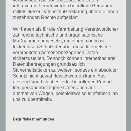
informieren. Ferner werden betroffene Personen
mittels dieser Datenschutzerklärung über die ihnen
zustehenden Rechte aufgeklärt.
Kick the Buddy: No Mercy im iTunes App
Wir haben als für die Verarbeitung Verantwortlicher
zahlreiche technische und organisatorische
Store kaufen
Maßnahmen umgesetzt, um einen möglichst
lückenlosen Schutz der über diese Internetseite
Die Spiele App Kick The Buddy No Mercy kostet im iTunes App Store
verarbeiteten personenbezogenen Daten
0,89 Euro in Deutschland und hat eine Größe von 332 MB. Dabei sei
sicherzustellen. Dennoch können Internetbasierte
gesagt, dass es trotz kostenpflichtiger App zahlreiche In App Käufe
Datenübertragungen grundsätzlich
gibt. So kann man sich Gold, also die Spielewährung sowie Spin
Sicherheitslücken aufweisen, sodass ein absoluter
Packs kaufen. Wer Stress abbauen will, der sollte sich Kick The Buddy
Schutz nicht gewährleistet werden kann. Aus
No Mercy aber mal genauer ansehen:
diesem Grund steht es jeder betroffenen Person
frei, personenbezogene Daten auch auf
alternativen Wegen, beispielsweise telefonisch, an
uns zu übermitteln.
Auf WhatsApp teilen
Teilen auf Facebook
Begriffsbestimmungen
Tweet auf Twitter