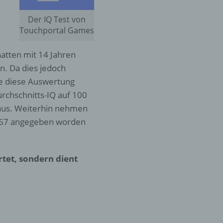
Der IQ Test von
Touchportal Games
hatten mit 14 Jahren
n. Da dies jedoch
lte diese Auswertung
urchschnitts-IQ auf 100
 aus. Weiterhin nehmen
d 67 angegeben worden
rtet, sondern dient