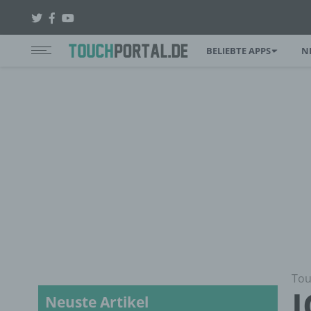
BELIEBTE APPS
N
Tou
I
Neuste Artikel