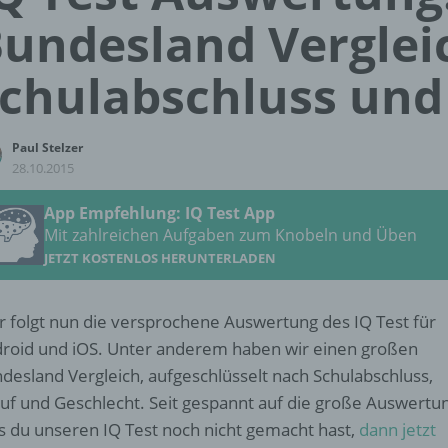
undesland Verglei
chulabschluss un
Paul Stelzer
28.10.2015
App Empfehlung: IQ Test App
Mit zahlreichen Aufgaben zum Knobeln und Üben
JETZT KOSTENLOS HERUNTERLADEN
r folgt nun die versprochene Auswertung des IQ Test für
roid und iOS. Unter anderem haben wir einen großen
desland Vergleich, aufgeschlüsselt nach Schulabschluss,
uf und Geschlecht. Seit gespannt auf die große Auswertu
ls du unseren IQ Test noch nicht gemacht hast,
dann jetzt