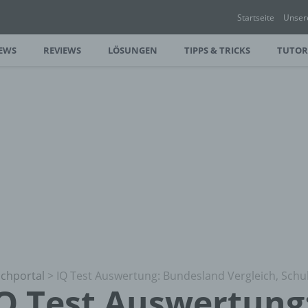
Startseite
Unser
EWS
REVIEWS
LÖSUNGEN
TIPPS & TRICKS
TUTOR
chportal
>
IQ Test Auswertung: Bundesland Vergleich, Sch
Q Test Auswertung