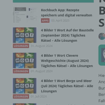
B
Kochbuch App: Rezepte
speichern und digital verwalten
S
03. April 2025
APPS
4 Bilder 1 Wort Auf der Baustelle
(September 2024) Tägliches
Rätsel – Alle Lösungen
31. August 2024
LÖSUNGEN
4 Bilder 1 Wort Clevere
Weltgeschichte (August 2024)
Tägliches Rätsel – Alle Lösungen
01. August 2024
LÖSUNGEN
Hie
4 Bilder 1 Wort Berge und Meer
And
(Juli 2024) Tägliches Rätsel – Alle
Bun
Lösungen
Ber
01. Juli 2024
LÖSUNGEN
Fal