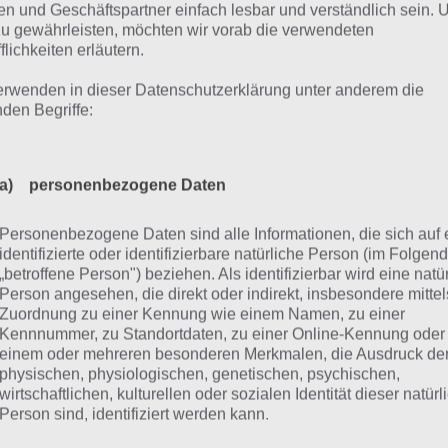
o intelligent ist dein Bun
n und Geschäftspartner einfach lesbar und verständlich sein.
zu gewährleisten, möchten wir vorab die verwendeten
er große Vergleich
flichkeiten erläutern.
erwenden in dieser Datenschutzerklärung unter anderem die
nden Begriffe:
aue keiner Statistik, die du nicht selbst gefälscht hast.” Da
t in unserer Datenbank gespeichert sind, können hunder
genommen werden. Es kommt immer auf die Kriterien an,
a) personenbezogene Daten
sem Grund haben wir verschiedene Auswertungen parat.
Personenbezogene Daten sind alle Informationen, die sich auf 
identifizierte oder identifizierbare natürliche Person (im Folgen
der Tabelle haben wir dabei stets die Platzierung eingetr
„betroffene Person") beziehen. Als identifizierbar wird eine natü
 welcher Auswertung auf welchem Platz liegt. In der letzt
Person angesehen, die direkt oder indirekt, insbesondere mittel
chschnitt aus den einzelnen Platzierungen errechnet und 
Zuordnung zu einer Kennung wie einem Namen, zu einer
Kennnummer, zu Standortdaten, zu einer Online-Kennung oder
tzierung angegeben.
einem oder mehreren besonderen Merkmalen, die Ausdruck de
physischen, physiologischen, genetischen, psychischen,
uswertung 1: Alle Personen zwischen 16 und 67
wirtschaftlichen, kulturellen oder sozialen Identität dieser natür
Person sind, identifiziert werden kann.
uswertung 2: Alle Personen zwischen 30 und 49