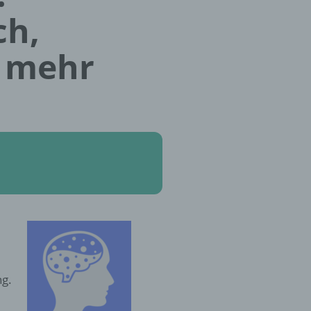
ch,
d mehr
ng.