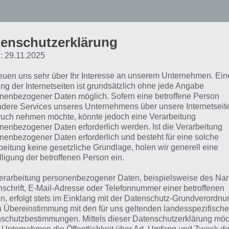
enschutzerklärung
: 29.11.2025
reuen uns sehr über Ihr Interesse an unserem Unternehmen. Ein
ng der Internetseiten ist grundsätzlich ohne jede Angabe
nenbezogener Daten möglich. Sofern eine betroffene Person
dere Services unseres Unternehmens über unsere Internetseite
uch nehmen möchte, könnte jedoch eine Verarbeitung
nenbezogener Daten erforderlich werden. Ist die Verarbeitung
llgemeine Erkenntnisse 
nenbezogener Daten erforderlich und besteht für eine solche
beitung keine gesetzliche Grundlage, holen wir generell eine
lligung der betroffenen Person ein.
est
erarbeitung personenbezogener Daten, beispielsweise des Na
nschrift, E-Mail-Adresse oder Telefonnummer einer betroffenen
or wir auf den großen Bundesland Vergleich kommen, wol
n, erfolgt stets im Einklang mit der Datenschutz-Grundverordnu
n Übereinstimmung mit den für uns geltenden landesspezifisch
 allgemeine Kenntnisse aus dem IQ Test eingehen. Vieles d
schutzbestimmungen. Mittels dieser Datenschutzerklärung mö
wundern: