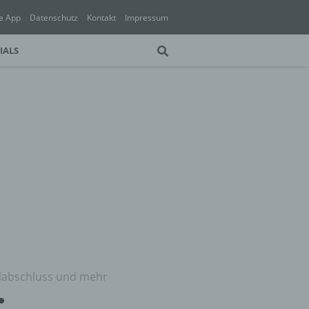
e App
Datenschutz
Kontakt
Impressum
IALS
ulabschluss und mehr
: