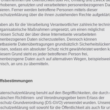
 Unternehmen die Öffentlichkeit über Art, Umfang und Zweck de
rhobenen, genutzten und verarbeiteten personenbezogenen Da
mieren. Ferner werden betroffene Personen mittels dieser
Personen
ohne Schulabschluss
haben im Schnitt einen IQ 
schutzerklärung über die ihnen zustehenden Rechte aufgeklärt
Personen mit
Abitur
einen IQ von 110 haben.
Personen mit
aben mit 112 nur einen unwesentlich höheren IQ, was der 
aben als für die Verarbeitung Verantwortlicher zahlreiche techn
ass der IQ mit zunehmenden Alter sich kaum noch veränder
rganisatorische Maßnahmen umgesetzt, um einen möglichst
nlosen Schutz der über diese Internetseite verarbeiteten
eim IQ Test gab es
kaum einen Unterschied
zwischen den 
nenbezogenen Daten sicherzustellen. Dennoch können
netbasierte Datenübertragungen grundsätzlich Sicherheitslücke
eutschland, Österreich und Schweiz.
isen, sodass ein absoluter Schutz nicht gewährleistet werden k
iesem Grund steht es jeder betroffenen Person frei,
änner sind im Schnitt (101) etwas intelligenter als Frau
nenbezogene Daten auch auf alternativen Wegen, beispielswe
atensätze einbezieht). Nimmt man nur Personen mit Abitur
onisch, an uns zu übermitteln.
o ist der Unterschied mit 110 (Männer) und 106 (Frauen) s
nzahl der Datensätze ist hierbei nahezu gleich.
iffsbestimmungen
Die
schlauste Berufsgruppe sind Personen im IT-Bereich
,
inanzbereich. Nur im Mittelfeld befindet sich Medizin-Perso
atenschutzerklärung beruht auf den Begrifflichkeiten, die durch
äischen Richtlinien- und Verordnungsgeber beim Erlass der
schutz-Grundverordnung (DS-GVO) verwendet wurden. Unser
schutzerklärung soll sowohl für die Öffentlichkeit als auch für u