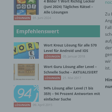
4 Bilder 1 Wort Richtig Lecker
noc
(Juni 2024) Tägliches Rätsel –
Alle Lösungen
Zu 
01. Juni 2024
LÖSUNGEN
Ang
Fal
Empfehlenswert
sch
auf
Wort Kreuz Lösung für alle 570
den
Level für Android und iOS
gen
05. Januar 2018
LÖSUNGEN
wir
Wort Guru Lösung aller Level –
ist.
Schnelle Suche – AKTUALISIERT
21. Mai 2017
LÖSUNGEN
Hin
nur
94% Lösung aller Level (1 bis
359) – 94 Prozent Antworten mit
einfacher Suche
09. April 2015
LÖSUNGEN