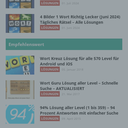
Verarbeitung ist jeder mit oder ohne Hilfe
LÖSUNGEN
01. Juli 2024
automatisierter Verfahren ausgeführte
Vorgang oder jede solche Vorgangsreihe im
4 Bilder 1 Wort Richtig Lecker (Juni 2024)
Zusammenhang mit personenbezogenen
Tägliches Rätsel – Alle Lösungen
Daten wie das Erheben, das Erfassen, die
LÖSUNGEN
01. Juni 2024
Organisation, das Ordnen, die Speicherung,
die Anpassung oder Veränderung, das
Auslesen, das Abfragen, die Verwendung,
Empfehlenswert
die Offenlegung durch Übermittlung,
Verbreitung oder eine andere Form der
Bereitstellung, den Abgleich oder die
Wort Kreuz Lösung für alle 570 Level für
Verknüpfung, die Einschränkung, das
Android und iOS
Löschen oder die Vernichtung.
LÖSUNGEN
05. Januar 2018
Wort Guru Lösung aller Level – Schnelle
Suche – AKTUALISIERT
d) Einschränkung der Verarbeitung
LÖSUNGEN
21. Mai 2017
Einschränkung der Verarbeitung ist die
Markierung gespeicherter
94% Lösung aller Level (1 bis 359) – 94
Prozent Antworten mit einfacher Suche
personenbezogener Daten mit dem Ziel, ihre
künftige Verarbeitung einzuschränken.
LÖSUNGEN
09. April 2015