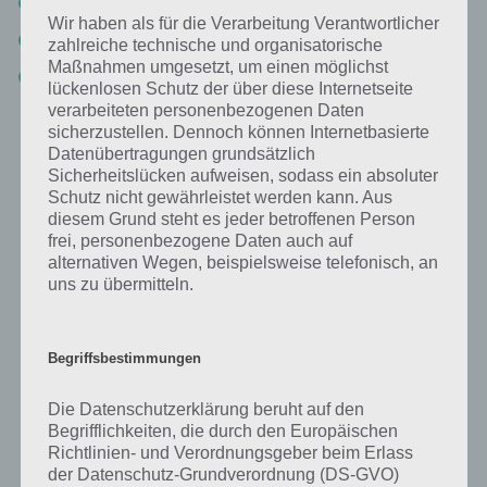
Pocket Festival
Wir haben als für die Verarbeitung Verantwortlicher
Air Vacation
zahlreiche technische und organisatorische
Maßnahmen umgesetzt, um einen möglichst
The Last Driver
lückenlosen Schutz der über diese Internetseite
verarbeiteten personenbezogenen Daten
sicherzustellen. Dennoch können Internetbasierte
Datenübertragungen grundsätzlich
Sicherheitslücken aufweisen, sodass ein absoluter
Auf WhatsApp teilen
Teilen auf Facebook
Schutz nicht gewährleistet werden kann. Aus
diesem Grund steht es jeder betroffenen Person
Tweet auf Twitter
frei, personenbezogene Daten auch auf
alternativen Wegen, beispielsweise telefonisch, an
uns zu übermitteln.
Mehr Artikel hier auf Touchportal
Begriffsbestimmungen
Die Datenschutzerklärung beruht auf den
Begrifflichkeiten, die durch den Europäischen
Richtlinien- und Verordnungsgeber beim Erlass
der Datenschutz-Grundverordnung (DS-GVO)