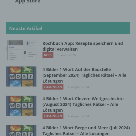
App Store
Online-Kennung oder zu einem oder
mehreren besonderen Merkmalen, die
Ausdruck der physischen, physiologischen,
genetischen, psychischen, wirtschaftlichen,
Neuste Artikel
kulturellen oder sozialen Identität dieser
natürlichen Person sind, identifiziert werden
kann.
Kochbuch App: Rezepte speichern und
digital verwalten
APPS
03. April 2025
b) betroffene Person
4 Bilder 1 Wort Auf der Baustelle
(September 2024) Tägliches Rätsel – Alle
Betroffene Person ist jede identifizierte oder
Lösungen
identifizierbare natürliche Person, deren
LÖSUNGEN
31. August 2024
personenbezogene Daten von dem für die
Verarbeitung Verantwortlichen verarbeitet
4 Bilder 1 Wort Clevere Weltgeschichte
werden.
(August 2024) Tägliches Rätsel – Alle
Lösungen
LÖSUNGEN
01. August 2024
c) Verarbeitung
4 Bilder 1 Wort Berge und Meer (Juli 2024)
Tägliches Rätsel – Alle Lösungen