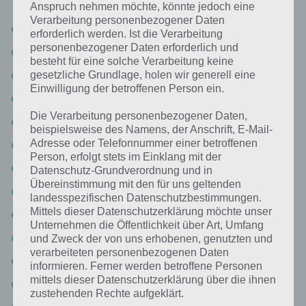
Anspruch nehmen möchte, könnte jedoch eine
Verarbeitung personenbezogener Daten
Critter Escape
erforderlich werden. Ist die Verarbeitung
personenbezogener Daten erforderlich und
ORC: Vengeance
besteht für eine solche Verarbeitung keine
Endless Road
gesetzliche Grundlage, holen wir generell eine
Einwilligung der betroffenen Person ein.
Pony Trails
Die Verarbeitung personenbezogener Daten,
Sky Hero
beispielsweise des Namens, der Anschrift, E-Mail-
Adresse oder Telefonnummer einer betroffenen
Commando Jack
Person, erfolgt stets im Einklang mit der
Spice Bandits
Datenschutz-Grundverordnung und in
Übereinstimmung mit den für uns geltenden
Storm The Train
landesspezifischen Datenschutzbestimmungen.
Mittels dieser Datenschutzerklärung möchte unser
Zooniverse
Unternehmen die Öffentlichkeit über Art, Umfang
Super Knights
und Zweck der von uns erhobenen, genutzten und
verarbeiteten personenbezogenen Daten
Word Derby
informieren. Ferner werden betroffene Personen
mittels dieser Datenschutzerklärung über die ihnen
Madcoaster
zustehenden Rechte aufgeklärt.