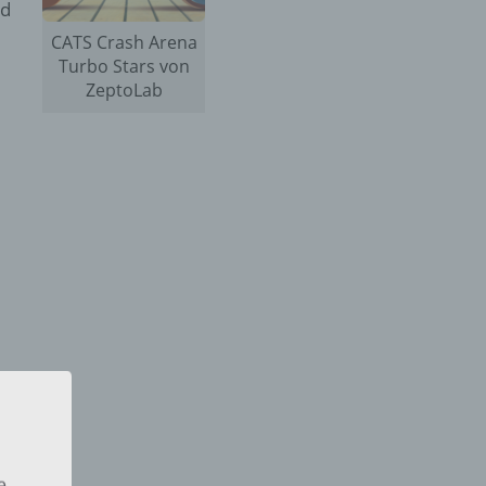
nd
CATS Crash Arena
Turbo Stars von
ZeptoLab
e