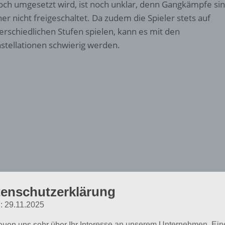
och umgesetzt wird, ist noch unklar, denn Gangkämpfe si
her nicht freigeschaltet. Da zudem die Spieler stets auf
erschiedlichen Stufen spielen, kann es mit den
stellationen schwierig werden.
enschutzerklärung
: 29.11.2025
reuen uns sehr über Ihr Interesse an unserem Unternehmen. Ein