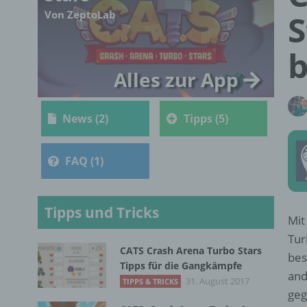
Von ZeptoLab
S
b
Alles zur App
News (2)
Tipps (5)
FAQ (1)
Tipps und Tricks
Mit
Tur
CATS Crash Arena Turbo Stars
bes
Tipps für die Gangkämpfe
and
31. August 2017
TIPPS & TRICKS
geg