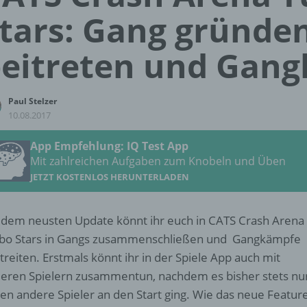
tars: Gang gründen
eitreten und Gan
Paul Stelzer
10.08.2017
App Empfehlung: IQ Test App
Mit zahlreichen Aufgaben zum Knobeln und Üben
JETZT KOSTENLOS HERUNTERLADEN
 dem neusten Update könnt ihr euch in CATS Crash Arena
bo Stars in Gangs zusammenschließen und Gangkämpfe
treiten. Erstmals könnt ihr in der Spiele App auch mit
eren Spielern zusammentun, nachdem es bisher stets nu
en andere Spieler an den Start ging. Wie das neue Featur