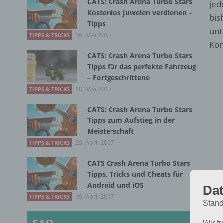
CATS: Crash Arena Turbo Stars
jed
Kostenlos Juwelen verdienen –
bis
Tipps
unt
16. Mai 2017
TIPPS & TRICKS
Kon
CATS: Crash Arena Turbo Stars
Tipps für das perfekte Fahrzeug
– Fortgeschrittene
10. Mai 2017
TIPPS & TRICKS
CATS: Crash Arena Turbo Stars
Tipps zum Aufstieg in der
Meisterschaft
29. April 2017
TIPPS & TRICKS
CATS Crash Arena Turbo Stars
Tipps, Tricks und Cheats für
Android und iOS
Dat
19. April 2017
TIPPS & TRICKS
Stand
Wir f