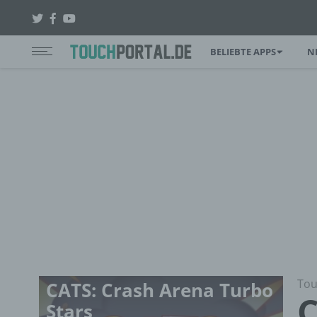
BELIEBTE APPS
N
Tou
CATS: Crash Arena Turbo
C
Stars