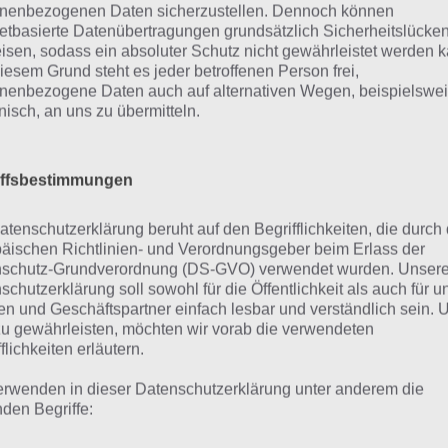
nenbezogenen Daten sicherzustellen. Dennoch können
netbasierte Datenübertragungen grundsätzlich Sicherheitslücke
htest du nicht soviele Diamanten ausgeben, kannst du au
isen, sodass ein absoluter Schutz nicht gewährleistet werden k
treten. Dazu suchst du entweder nach dem Namen oder sch
iesem Grund steht es jeder betroffenen Person frei,
fohlenen Gangs. Maximal 15 Mitglieder können sich eine
nenbezogene Daten auch auf alternativen Wegen, beispielswe
onisch, an uns zu übermitteln.
 kann sich auch direkt wieder austragen und wieder eine
iffsbestimmungen
atenschutzerklärung beruht auf den Begrifflichkeiten, die durch
äischen Richtlinien- und Verordnungsgeber beim Erlass der
schutz-Grundverordnung (DS-GVO) verwendet wurden. Unser
schutzerklärung soll sowohl für die Öffentlichkeit als auch für u
n und Geschäftspartner einfach lesbar und verständlich sein.
zu gewährleisten, möchten wir vorab die verwendeten
flichkeiten erläutern.
erwenden in dieser Datenschutzerklärung unter anderem die
nden Begriffe: