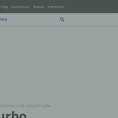
e App
Datenschutz
Kontakt
Impressum
IALS
beitreten und Gangkämpfe
urbo