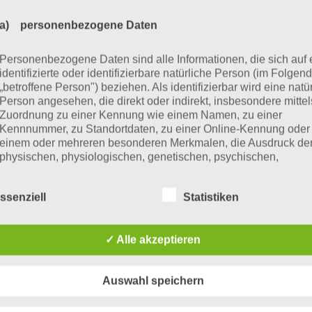
a) personenbezogene Daten
Personenbezogene Daten sind alle Informationen, die sich auf 
identifizierte oder identifizierbare natürliche Person (im Folgen
n CATS Crash Arena Tubro Stars kannst du eine Gang gründ
„betroffene Person") beziehen. Als identifizierbar wird eine natü
oder einfach einer beitreten
Person angesehen, die direkt oder indirekt, insbesondere mittel
Zuordnung zu einer Kennung wie einem Namen, zu einer
Kennnummer, zu Standortdaten, zu einer Online-Kennung oder
einem oder mehreren besonderen Merkmalen, die Ausdruck de
as bringen mir Gangs im Spiel?
physischen, physiologischen, genetischen, psychischen,
wirtschaftlichen, kulturellen oder sozialen Identität dieser natür
Person sind, identifiziert werden kann.
der ist es aktuell so, dass du keinerlei Vorteile hast, wen
ssenziell
Statistiken
r beitrittst. Lediglich ein Chat, um sich mit den Mitgliede
zutauschen, ist enthalten. Ansonsten gibt es hierdurch k
b) betroffene Person
✓ Alle akzeptieren
al die Gangkämpfe noch nicht freigeschaltet sind.
Betroffene Person ist jede identifizierte oder identifizierbare
natürliche Person, deren personenbezogene Daten von dem für
Auswahl speichern
ängkämpfe in CATS Crash Arena 
Verarbeitung Verantwortlichen verarbeitet werden.