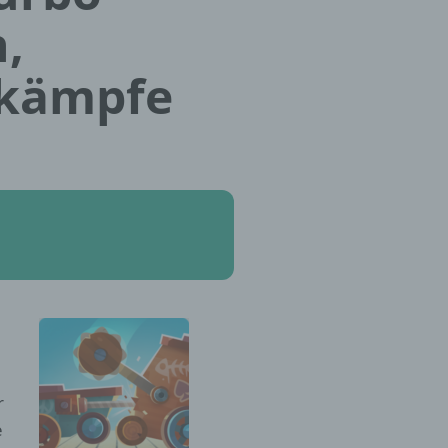
,
gkämpfe
r
e