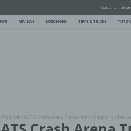
Startseite
Unser
EWS
REVIEWS
LÖSUNGEN
TIPPS & TRICKS
TUTOR
chportal
>
CATS Crash Arena Turbo Stars: Gang gründen, 
ATS Crash Arena T