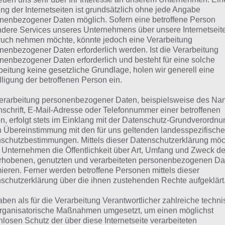
ATS Crash Arena Turbo St
ng der Internetseiten ist grundsätzlich ohne jede Angabe
nenbezogener Daten möglich. Sofern eine betroffene Person
angs zusammenschließe
dere Services unseres Unternehmens über unsere Internetseite
uch nehmen möchte, könnte jedoch eine Verarbeitung
nenbezogener Daten erforderlich werden. Ist die Verarbeitung
nenbezogener Daten erforderlich und besteht für eine solche
r nun zunächst alle Informationen rund um Gangs in Crash
beitung keine gesetzliche Grundlage, holen wir generell eine
S.
lligung der betroffenen Person ein.
erarbeitung personenbezogener Daten, beispielsweise des Na
dex]
nschrift, E-Mail-Adresse oder Telefonnummer einer betroffenen
n, erfolgt stets im Einklang mit der Datenschutz-Grundverordnu
n Übereinstimmung mit den für uns geltenden landesspezifisch
igene Gang gründen und finden
schutzbestimmungen. Mittels dieser Datenschutzerklärung mö
 Unternehmen die Öffentlichkeit über Art, Umfang und Zweck de
rhobenen, genutzten und verarbeiteten personenbezogenen Da
eine eigene Gang in CATS Crash Arena Turbo Stars zu grü
mieren. Ferner werden betroffene Personen mittels dieser
en Namen und eine Beschreibung überlegen. Zudem muss
schutzerklärung über die ihnen zustehenden Rechte aufgeklärt
kten festlegen, die ein Spieler haben muss, um der Gang 
aben als für die Verarbeitung Verantwortlicher zahlreiche techn
g dann an den Start zu bringen, sind 300 Diamanten, di
rganisatorische Maßnahmen umgesetzt, um einen möglichst
S, notwendig.
nlosen Schutz der über diese Internetseite verarbeiteten