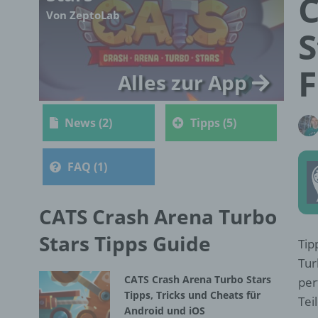
C
Von ZeptoLab
S
F
Alles zur App
News (2)
Tipps (5)
FAQ (1)
CATS Crash Arena Turbo
Stars Tipps Guide
Tip
Tur
CATS Crash Arena Turbo Stars
per
Tipps, Tricks und Cheats für
Tei
Android und iOS