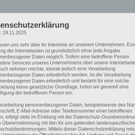
enschutzerklärung
ATS: Crash Arena Turbo S
: 29.11.2025
ür das perfekte Fahrzeug
reuen uns sehr über Ihr Interesse an unserem Unternehmen. Ein
ng der Internetseiten ist grundsätzlich ohne jede Angabe
nenbezogener Daten möglich. Sofern eine betroffene Person
 soll es darum gehen das perfekte Gefährt aufzubauen, 
dere Services unseres Unternehmens über unsere Internetseite
iegen zu können. Außerdem gibt es noch Tipps, wie du oh
uch nehmen möchte, könnte jedoch eine Verarbeitung
nenbezogener Daten erforderlich werden. Ist die Verarbeitung
erteilen und legendäre Teile gelangst. Hier ein Video mit
nenbezogener Daten erforderlich und besteht für eine solche
beitung keine gesetzliche Grundlage, holen wir generell eine
lligung der betroffenen Person ein.
erarbeitung personenbezogener Daten, beispielsweise des Na
nschrift, E-Mail-Adresse oder Telefonnummer einer betroffenen
n, erfolgt stets im Einklang mit der Datenschutz-Grundverordnu
n Übereinstimmung mit den für uns geltenden landesspezifisch
schutzbestimmungen. Mittels dieser Datenschutzerklärung mö