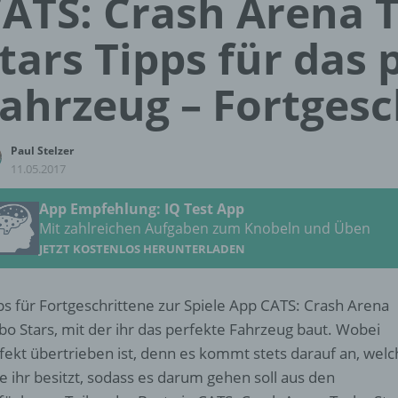
ATS: Crash Arena 
tars Tipps für das 
ahrzeug – Fortgesc
Paul Stelzer
11.05.2017
App Empfehlung: IQ Test App
Mit zahlreichen Aufgaben zum Knobeln und Üben
JETZT KOSTENLOS HERUNTERLADEN
ps für Fortgeschrittene zur Spiele App CATS: Crash Arena
bo Stars, mit der ihr das perfekte Fahrzeug baut. Wobei
fekt übertrieben ist, denn es kommt stets darauf an, wel
le ihr besitzt, sodass es darum gehen soll aus den