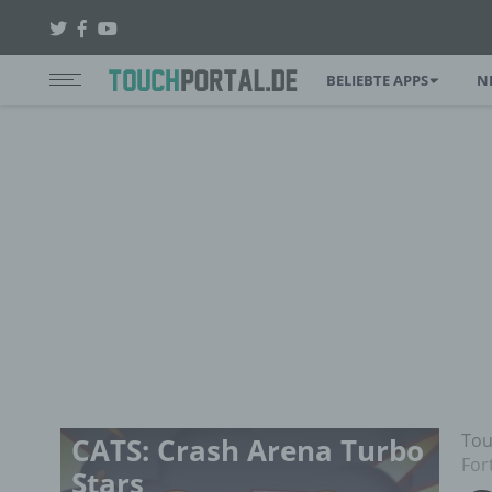
BELIEBTE APPS
N
Tou
CATS: Crash Arena Turbo
For
Stars