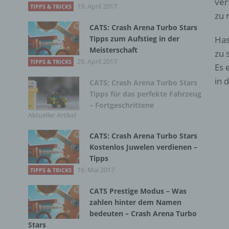
ver
19. April 2017
TIPPS & TRICKS
zu 
CATS: Crash Arena Turbo Stars
Tipps zum Aufstieg in der
Has
Meisterschaft
zu 
29. April 2017
TIPPS & TRICKS
Es 
in 
CATS: Crash Arena Turbo Stars
Tipps für das perfekte Fahrzeug
– Fortgeschrittene
Aktueller Artikel
CATS: Crash Arena Turbo Stars
Kostenlos Juwelen verdienen –
Tipps
16. Mai 2017
TIPPS & TRICKS
CATS Prestige Modus – Was
zahlen hinter dem Namen
bedeuten – Crash Arena Turbo
Stars