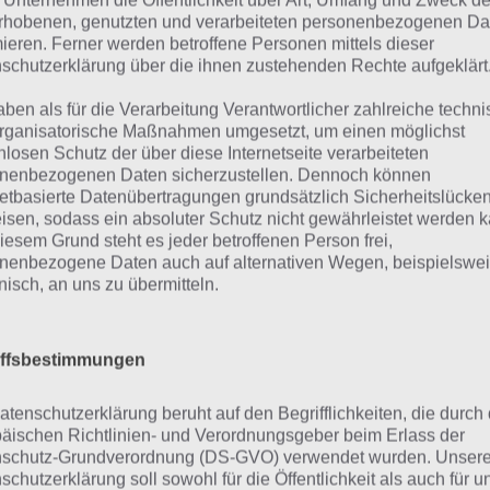
 Unternehmen die Öffentlichkeit über Art, Umfang und Zweck de
rhobenen, genutzten und verarbeiteten personenbezogenen Da
mieren. Ferner werden betroffene Personen mittels dieser
schutzerklärung über die ihnen zustehenden Rechte aufgeklärt
aben als für die Verarbeitung Verantwortlicher zahlreiche techn
rganisatorische Maßnahmen umgesetzt, um einen möglichst
nlosen Schutz der über diese Internetseite verarbeiteten
nenbezogenen Daten sicherzustellen. Dennoch können
netbasierte Datenübertragungen grundsätzlich Sicherheitslücke
isen, sodass ein absoluter Schutz nicht gewährleistet werden k
iesem Grund steht es jeder betroffenen Person frei,
nenbezogene Daten auch auf alternativen Wegen, beispielswe
onisch, an uns zu übermitteln.
r eine Übersicht über diesen Artikel:
dex]
iffsbestimmungen
nalysiere die Physik in CATS: Cr
atenschutzerklärung beruht auf den Begrifflichkeiten, die durch
äischen Richtlinien- und Verordnungsgeber beim Erlass der
urbo Stars
schutz-Grundverordnung (DS-GVO) verwendet wurden. Unser
schutzerklärung soll sowohl für die Öffentlichkeit als auch für u