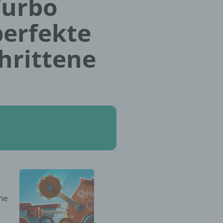
Turbo
perfekte
hrittene
che