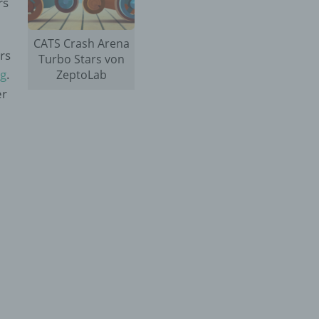
rs
CATS Crash Arena
rs
Turbo Stars von
eg
.
ZeptoLab
er