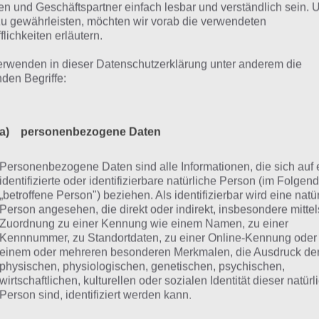
n und Geschäftspartner einfach lesbar und verständlich sein.
or du die Teile an dein Gefährt in CATS Crash Arena Turbo 
zu gewährleisten, möchten wir vorab die verwendeten
flichkeiten erläutern.
dir stets
die Physik im Hinterkopf behalten
. Beispiel: 
h mit großen Rädern schnell auf den Kopf oder eine Düse 
erwenden in dieser Datenschutzerklärung unter anderem die
h wenn größere Räder mehr Lebenspunkte versprechen, lo
nden Begriffe:
ücksichtigst du die Physik, dann vermeidest du umfalle
n es sinnvoll sein
nur ein Rad zu befestigen
, um beispie
a) personenbezogene Daten
s deine Raketen nach oben fliegen statt gerade auf den Ge
Personenbezogene Daten sind alle Informationen, die sich auf 
hängig vom Korpus
deines Gefährts.
identifizierte oder identifizierbare natürliche Person (im Folgen
„betroffene Person") beziehen. Als identifizierbar wird eine natü
ter solltest du auch deinen
Gegner
in CATS Crash Arena T
Person angesehen, die direkt oder indirekt, insbesondere mittel
ücksichtigen
. Nutzt der eine Düse, willst du natürlich ni
Zuordnung zu einer Kennung wie einem Namen, zu einer
Kennnummer, zu Standortdaten, zu einer Online-Kennung oder
eschmissen werden. Auch hier ist die Größe deines Korpu
einem oder mehreren besonderen Merkmalen, die Ausdruck de
wendeteten Räder entscheidend.
physischen, physiologischen, genetischen, psychischen,
wirtschaftlichen, kulturellen oder sozialen Identität dieser natür
Person sind, identifiziert werden kann.
er Korpus: Lebenspunkte, Energi