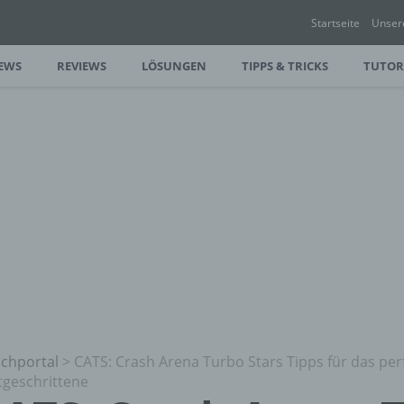
Startseite
Unser
EWS
REVIEWS
LÖSUNGEN
TIPPS & TRICKS
TUTOR
chportal
>
CATS: Crash Arena Turbo Stars Tipps für das per
tgeschrittene