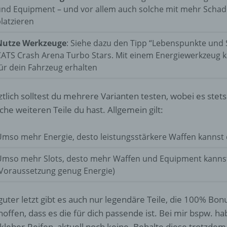
d) Einschränkung der Verarbeitung
und Equipment – und vor allem auch solche mit mehr Scha
latzieren
Einschränkung der Verarbeitung ist die Markierung gespeichert
personenbezogener Daten mit dem Ziel, ihre künftige Verarbeit
Nutze Werkzeuge
: Siehe dazu den Tipp “Lebenspunkte und
einzuschränken.
CATS Crash Arena Turbo Stars. Mit einem Energiewerkzeug 
ür dein Fahrzeug erhalten
e) Profiling
ztlich solltest du mehrere Varianten testen, wobei es stets
Profiling ist jede Art der automatisierten Verarbeitung
che weiteren Teile du hast. Allgemein gilt:
personenbezogener Daten, die darin besteht, dass diese
personenbezogenen Daten verwendet werden, um bestimmte
mso mehr Energie, desto leistungsstärkere Waffen kannst 
persönliche Aspekte, die sich auf eine natürliche Person bezie
zu bewerten, insbesondere, um Aspekte bezüglich Arbeitsleistu
wirtschaftlicher Lage, Gesundheit, persönlicher Vorlieben, Inter
Umso mehr Slots, desto mehr Waffen und Equipment kanns
Zuverlässigkeit, Verhalten, Aufenthaltsort oder Ortswechsel die
(Voraussetzung genug Energie)
natürlichen Person zu analysieren oder vorherzusagen.
guter letzt gibt es auch nur legendäre Teile, die 100% Bon
hoffen, dass es die für dich passende ist. Bei mir bspw. h
f) Pseudonymisierung
kleber-Reifen, aktuell noch keine. Behalte diese trotzdem