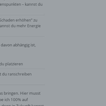
denspunkten – kannst du
er
ung
 Schaden erhöhen” zu
kannst du mehr Energie
 davon abhängig ist,
du platzieren
hen,
ng,
essen,
t du ranschreiben
ser
us bringen. Hier musst
abe ich 100% auf
, denn in Zukunft kannst