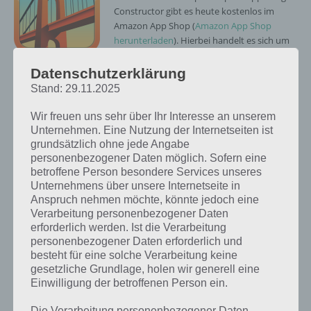
Constructor gibt es heute kostenlos im
Amazon App Shop (
Amazon App Shop
herunterladen
). Hierbei handelt es sich um
einen der wohl besten Brückenbau
Simulatoren für Android. Normalerweise kostet die Vollversion 0,89
Datenschutzerklärung
Euro im Google Play Store. Heute kann man diese kostenlos bei
Stand: 29.11.2025
Amazon herunterladen.
Wir freuen uns sehr über Ihr Interesse an unserem
Die Vollversion bietet im Gegensatz zur Lite Version 40 Level statt
Unternehmen. Eine Nutzung der Internetseiten ist
nur die 1. Welt. Wer gerne Brückenbauer sein will, der sollte sich die
grundsätzlich ohne jede Angabe
App also unbedingt herunterladen.
personenbezogener Daten möglich. Sofern eine
betroffene Person besondere Services unseres
Dabei werden die Brücken in Bridge Constructor immer
Unternehmens über unsere Internetseite in
umfangreicher. Daher haben wir für euch natürlich auch eine
Lösung
Anspruch nehmen möchte, könnte jedoch eine
für alle Level und Welten
, falls ihr diese benötigt.
Verarbeitung personenbezogener Daten
erforderlich werden. Ist die Verarbeitung
personenbezogener Daten erforderlich und
Abschließend noch der Link zum Google Play Store. Wie gesagt
besteht für eine solche Verarbeitung keine
kostet die App dort 0,89 Euro. Bei Amazon gibt es die App am
gesetzliche Grundlage, holen wir generell eine
heutigen 26.11.2012 kostenlos.
Einwilligung der betroffenen Person ein.
Die Verarbeitung personenbezogener Daten,