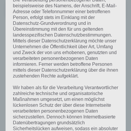
Bridge Constructor
beispielsweise des Namens, der Anschrift, E-Mail-
Adresse oder Telefonnummer einer betroffenen
Preis:
1,99 €
Person, erfolgt stets im Einklang mit der
Datenschutz-Grundverordnung und in
Übereinstimmung mit den für uns geltenden
landesspezifischen Datenschutzbestimmungen.
Mittels dieser Datenschutzerklärung möchte unser
Auf WhatsApp teilen
Teilen auf Facebook
Unternehmen die Öffentlichkeit über Art, Umfang
und Zweck der von uns erhobenen, genutzten und
Tweet auf Twitter
verarbeiteten personenbezogenen Daten
informieren. Ferner werden betroffene Personen
mittels dieser Datenschutzerklärung über die ihnen
zustehenden Rechte aufgeklärt.
Mehr Artikel hier auf Touchportal
Wir haben als für die Verarbeitung Verantwortlicher
zahlreiche technische und organisatorische
Maßnahmen umgesetzt, um einen möglichst
lückenlosen Schutz der über diese Internetseite
verarbeiteten personenbezogenen Daten
sicherzustellen. Dennoch können Internetbasierte
Datenübertragungen grundsätzlich
Sicherheitslücken aufweisen, sodass ein absoluter