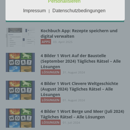
Personalisieren
Impressum
Datenschutzbedingungen
|
Neuste Artikel
a) personenbezogene Daten
Kochbuch App: Rezepte speichern und
Personenbezogene Daten sind alle
digital verwalten
Informationen, die sich auf eine identifizierte
APPS
03. April 2025
oder identifizierbare natürliche Person (im
Folgenden „betroffene Person") beziehen.
4 Bilder 1 Wort Auf der Baustelle
Als identifizierbar wird eine natürliche
(September 2024) Tägliches Rätsel – Alle
Person angesehen, die direkt oder indirekt,
Lösungen
insbesondere mittels Zuordnung zu einer
LÖSUNGEN
31. August 2024
Kennung wie einem Namen, zu einer
Kennnummer, zu Standortdaten, zu einer
4 Bilder 1 Wort Clevere Weltgeschichte
Online-Kennung oder zu einem oder
(August 2024) Tägliches Rätsel – Alle
mehreren besonderen Merkmalen, die
Lösungen
Ausdruck der physischen, physiologischen,
LÖSUNGEN
01. August 2024
genetischen, psychischen, wirtschaftlichen,
kulturellen oder sozialen Identität dieser
4 Bilder 1 Wort Berge und Meer (Juli 2024)
natürlichen Person sind, identifiziert werden
Tägliches Rätsel – Alle Lösungen
kann.
LÖSUNGEN
01. Juli 2024