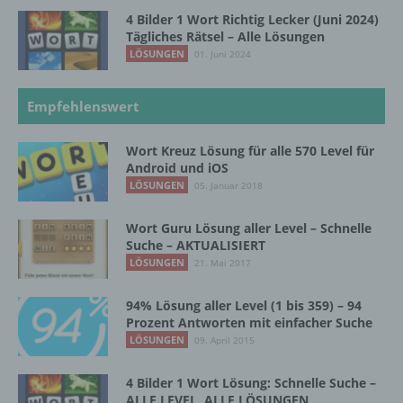
4 Bilder 1 Wort Richtig Lecker (Juni 2024)
b) betroffene Person
Tägliches Rätsel – Alle Lösungen
LÖSUNGEN
01. Juni 2024
Betroffene Person ist jede identifizierte oder
identifizierbare natürliche Person, deren
Empfehlenswert
personenbezogene Daten von dem für die
Verarbeitung Verantwortlichen verarbeitet
werden.
Wort Kreuz Lösung für alle 570 Level für
Android und iOS
LÖSUNGEN
05. Januar 2018
c) Verarbeitung
Wort Guru Lösung aller Level – Schnelle
Suche – AKTUALISIERT
Verarbeitung ist jeder mit oder ohne Hilfe
LÖSUNGEN
21. Mai 2017
automatisierter Verfahren ausgeführte
Vorgang oder jede solche Vorgangsreihe im
94% Lösung aller Level (1 bis 359) – 94
Zusammenhang mit personenbezogenen
Prozent Antworten mit einfacher Suche
Daten wie das Erheben, das Erfassen, die
LÖSUNGEN
Organisation, das Ordnen, die Speicherung,
09. April 2015
die Anpassung oder Veränderung, das
Auslesen, das Abfragen, die Verwendung,
4 Bilder 1 Wort Lösung: Schnelle Suche –
die Offenlegung durch Übermittlung,
ALLE LEVEL, ALLE LÖSUNGEN