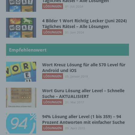
Tägliches Rätsel – Alle Lösungen
personenbezogenen Daten verwendet
LÖSUNGEN
01. Juli 2024
werden, um bestimmte persönliche Aspekte,
die sich auf eine natürliche Person beziehen,
4 Bilder 1 Wort Richtig Lecker (Juni 2024)
zu bewerten, insbesondere, um Aspekte
Tägliches Rätsel – Alle Lösungen
bezüglich Arbeitsleistung, wirtschaftlicher
LÖSUNGEN
01. Juni 2024
Lage, Gesundheit, persönlicher Vorlieben,
Interessen, Zuverlässigkeit, Verhalten,
Aufenthaltsort oder Ortswechsel dieser
Empfehlenswert
natürlichen Person zu analysieren oder
vorherzusagen.
Wort Kreuz Lösung für alle 570 Level für
Android und iOS
LÖSUNGEN
05. Januar 2018
f) Pseudonymisierung
Wort Guru Lösung aller Level – Schnelle
Pseudonymisierung ist die Verarbeitung
Suche – AKTUALISIERT
personenbezogener Daten in einer Weise,
LÖSUNGEN
21. Mai 2017
auf welche die personenbezogenen Daten
ohne Hinzuziehung zusätzlicher
94% Lösung aller Level (1 bis 359) – 94
Informationen nicht mehr einer spezifischen
Prozent Antworten mit einfacher Suche
betroffenen Person zugeordnet werden
LÖSUNGEN
können, sofern diese zusätzlichen
09. April 2015
Informationen gesondert aufbewahrt werden