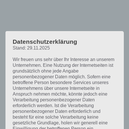
Datenschutzerklärung
Stand: 29.11.2025
Wir freuen uns sehr über Ihr Interesse an unserem
Unternehmen. Eine Nutzung der Internetseiten ist
grundsätzlich ohne jede Angabe
personenbezogener Daten möglich. Sofern eine
betroffene Person besondere Services unseres
Unternehmens über unsere Internetseite in
Virenscanner Apps: Mehr Sicherheit –
Anspruch nehmen möchte, könnte jedoch eine
Erhöhter Akkuverbrauch?
Verarbeitung personenbezogener Daten
erforderlich werden. Ist die Verarbeitung
personenbezogener Daten erforderlich und
Doch viele User wollen keine Virenscanner Apps uf ihrem Android
besteht für eine solche Verarbeitung keine
Gerät installieren. Der Grund: Smartphones halten schon nicht lange
gesetzliche Grundlage, holen wir generell eine
durch, was die Akkulaufzeit angeht. Wenn nun noch ein
Einwilligung der betroffenen Person ein.