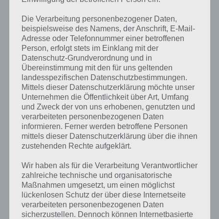
Virenscanner installiert wird, wird der Akkuverbrauch doch noch
höher.
Die Verarbeitung personenbezogener Daten,
beispielsweise des Namens, der Anschrift, E-Mail-
Das stimmt natürlich, dass der Akkuverbrauch zunimmt. Allerdings
Adresse oder Telefonnummer einer betroffenen
ist dieser verhältnismäßig gering und liegt bei gerade einmal 1 bis 3
Person, erfolgt stets im Einklang mit der
Prozent. Wenn wir nun von durchgehenden Spielen ausgehen, hält
Datenschutz-Grundverordnung und in
unser Akku vielleicht 12 Stunden. Mit Virenscanner senkt sich die
Übereinstimmung mit den für uns geltenden
Akkulaufzeit dagegen nur um 20 bis 30 Minuten. Diese Akkulaufzeit
landesspezifischen Datenschutzbestimmungen.
kann wieder dadurch reinholen, indem wir inaktive Apps mit einem
Mittels dieser Datenschutzerklärung möchte unser
Task Manager beenden oder nicht mit höchster Displayhelligkeit
Unternehmen die Öffentlichkeit über Art, Umfang
arbeiten. Das Display ist nämlich für den größten Teil des
und Zweck der von uns erhobenen, genutzten und
Akkuverbrauchs verantwortlich.
verarbeiteten personenbezogenen Daten
informieren. Ferner werden betroffene Personen
mittels dieser Datenschutzerklärung über die ihnen
Virenscanner Apps im Test für Android
zustehenden Rechte aufgeklärt.
Wir haben als für die Verarbeitung Verantwortlicher
Für September 2012 gibt es den
“Mobile Security Review”
von av-
zahlreiche technische und organisatorische
comparatives.org. Diese haben sich mit der Sicherheit auf
Maßnahmen umgesetzt, um einen möglichst
Mobiltelefonen mit Android auseinandergesetzt.
lückenlosen Schutz der über diese Internetseite
verarbeiteten personenbezogenen Daten
Auch der Batterieverbrauch war ein Thema beim Test der
sicherzustellen. Dennoch können Internetbasierte