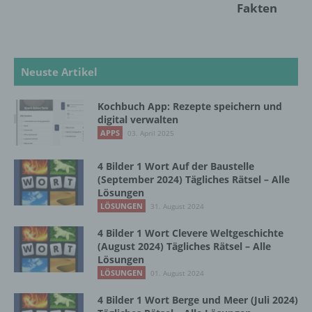
Fakten
Auslesen, das Abfragen, die Verwendung,
die Offenlegung durch Übermittlung,
Verbreitung oder eine andere Form der
Bereitstellung, den Abgleich oder die
Verknüpfung, die Einschränkung, das
Neuste Artikel
Löschen oder die Vernichtung.
Kochbuch App: Rezepte speichern und
digital verwalten
d) Einschränkung der Verarbeitung
APPS
03. April 2025
Einschränkung der Verarbeitung ist die
4 Bilder 1 Wort Auf der Baustelle
Markierung gespeicherter
(September 2024) Tägliches Rätsel – Alle
personenbezogener Daten mit dem Ziel, ihre
Lösungen
künftige Verarbeitung einzuschränken.
LÖSUNGEN
31. August 2024
4 Bilder 1 Wort Clevere Weltgeschichte
(August 2024) Tägliches Rätsel – Alle
e) Profiling
Lösungen
LÖSUNGEN
01. August 2024
Profiling ist jede Art der automatisierten
Verarbeitung personenbezogener Daten, die
4 Bilder 1 Wort Berge und Meer (Juli 2024)
darin besteht, dass diese