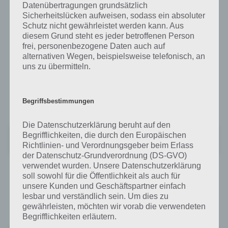
Virenscanner Apps. So sind die meisten Virenscanner Apps für
Datenübertragungen grundsätzlich
Sicherheitslücken aufweisen, sodass ein absoluter
weniger als 3 Prozent des Verbrauchs verantwortlich.
Schutz nicht gewährleistet werden kann. Aus
diesem Grund steht es jeder betroffenen Person
Im Test waren zahlreiche Virenscanner Apps, wobei die meisten sehr
frei, personenbezogene Daten auch auf
gut abgeschnitten haben. Vorne mit dabei sind avast, Bitdefenser,
alternativen Wegen, beispielsweise telefonisch, an
Kaspersky und eset.
uns zu übermitteln.
Die meisten Virenscanner Apps gibt es sogar kostenlos im Google
Play Store zum Download. Ich persönlich nutze die avast Mobile
Security App, welche bisher sehr gute Dienste geleistet hat:
Begriffsbestimmungen
Die Datenschutzerklärung beruht auf den
Avast One Antivirus Sicherheit
Begrifflichkeiten, die durch den Europäischen
+
Preis:
Kostenlos
Richtlinien- und Verordnungsgeber beim Erlass
der Datenschutz-Grundverordnung (DS-GVO)
verwendet wurden. Unsere Datenschutzerklärung
Die App ist kostenlos und bietet zahlreiche Funktionen zum Schutz
soll sowohl für die Öffentlichkeit als auch für
vor Viren und Angriffen. Natürlich gibt es auch noch weitere Apps,
unsere Kunden und Geschäftspartner einfach
wie bspw. Kaspersky Mobile Security (sowohl eine kostenpflichtige
lesbar und verständlich sein. Um dies zu
als auch eine kostenlose Version ist erhältlich):
gewährleisten, möchten wir vorab die verwendeten
Begrifflichkeiten erläutern.