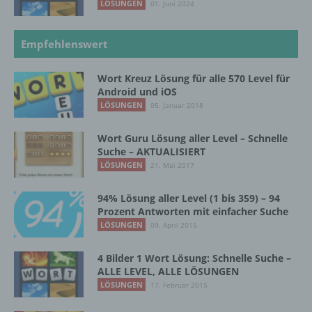
LÖSUNGEN
01. Juni 2024
Verantwortlicher
Verantwortlicher oder für die Verarbeitung
Empfehlenswert
Verantwortlicher ist die natürliche oder
juristische Person, Behörde, Einrichtung
Wort Kreuz Lösung für alle 570 Level für
oder andere Stelle, die allein oder
Android und iOS
gemeinsam mit anderen über die Zwecke
LÖSUNGEN
05. Januar 2018
und Mittel der Verarbeitung von
personenbezogenen Daten entscheidet.
Wort Guru Lösung aller Level – Schnelle
Sind die Zwecke und Mittel dieser
Suche – AKTUALISIERT
Verarbeitung durch das Unionsrecht oder
LÖSUNGEN
das Recht der Mitgliedstaaten vorgegeben,
21. Mai 2017
so kann der Verantwortliche
beziehungsweise können die bestimmten
94% Lösung aller Level (1 bis 359) – 94
Kriterien seiner Benennung nach dem
Prozent Antworten mit einfacher Suche
Unionsrecht oder dem Recht der
LÖSUNGEN
09. April 2015
Mitgliedstaaten vorgesehen werden.
4 Bilder 1 Wort Lösung: Schnelle Suche –
ALLE LEVEL, ALLE LÖSUNGEN
h) Auftragsverarbeiter
LÖSUNGEN
17. Februar 2015