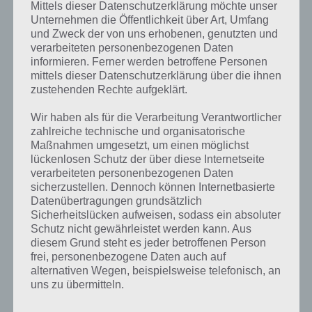
Lösung für alle Level
Mittels dieser Datenschutzerklärung möchte unser
Unternehmen die Öffentlichkeit über Art, Umfang
Nachfolgendes Video beinhaltet einen Großteil der Wo ist mein
und Zweck der von uns erhobenen, genutzten und
Micky Lösung für Android, iOS und WP. Darin enthalten sind nicht
verarbeiteten personenbezogenen Daten
nur die Goofy Welten, sondern auch die Episoden rund um Micky. In
informieren. Ferner werden betroffene Personen
den nächsten Tagen werden wir zu jeder Welt eine eigene Playlist
mittels dieser Datenschutzerklärung über die ihnen
zustehenden Rechte aufgeklärt.
erstellen. Mit dieser Playlist solltest du mit der Lösung zu Wo ist
mein Micky aber schon so sehr gut weiterkommen.
Wir haben als für die Verarbeitung Verantwortlicher
zahlreiche technische und organisatorische
Maßnahmen umgesetzt, um einen möglichst
Wo ist mein Micky XL Lösung
lückenlosen Schutz der über diese Internetseite
verarbeiteten personenbezogenen Daten
Nachfolgend findest du die Lösung zu Wo ist mein Micky XL. Hierbei
sicherzustellen. Dennoch können Internetbasierte
handelt es sich um die Version für iPad bzw. Android Tablets, die
Datenübertragungen grundsätzlich
entsprechend über ein größeres Display verfügen.
Sicherheitslücken aufweisen, sodass ein absoluter
Schutz nicht gewährleistet werden kann. Aus
diesem Grund steht es jeder betroffenen Person
frei, personenbezogene Daten auch auf
alternativen Wegen, beispielsweise telefonisch, an
uns zu übermitteln.