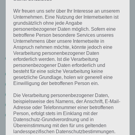
Wir freuen uns sehr über Ihr Interesse an unserem
Wo ist mein Micky Lösung aller Level
Unternehmen. Eine Nutzung der Internetseiten ist
grundsätzlich ohne jede Angabe
personenbezogener Daten möglich. Sofern eine
Insgesamt bietet die Wo ist mein Micky App 5 Episoden. Die Lösung
betroffene Person besondere Services unseres
haben wir dabei nach Episoden einsortiert. Zudem gibt es für Wo ist
Unternehmens über unsere Internetseite in
mein Micky XL noch zusätzlich 20 Level
Anspruch nehmen möchte, könnte jedoch eine
Verarbeitung personenbezogener Daten
Wo ist mein Micky Lösung Welt 1: Wenn das leben dir Zitronen
erforderlich werden. Ist die Verarbeitung
schenkt
personenbezogener Daten erforderlich und
besteht für eine solche Verarbeitung keine
Wo ist mein Micky Lösung Welt 2: Fanning the Flames
gesetzliche Grundlage, holen wir generell eine
Einwilligung der betroffenen Person ein.
Wo ist mein Micky Lösung Welt 3: Growing Pains
Wo ist mein Micky Lösung Welt 4: It’s A Big World After All
Die Verarbeitung personenbezogener Daten,
beispielsweise des Namens, der Anschrift, E-Mail-
Wo ist mein Micky Lösung: Goofy
Adresse oder Telefonnummer einer betroffenen
Person, erfolgt stets im Einklang mit der
Wo ist mein Micky XL Lösung
Datenschutz-Grundverordnung und in
Übereinstimmung mit den für uns geltenden
landesspezifischen Datenschutzbestimmungen.