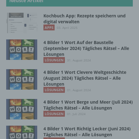
Neuste Artikel
natürlichen Person zu analysieren oder
vorherzusagen.
Kochbuch App: Rezepte speichern und
digital verwalten
APPS
f) Pseudonymisierung
03. April 2025
4 Bilder 1 Wort Auf der Baustelle
Pseudonymisierung ist die Verarbeitung
(September 2024) Tägliches Rätsel – Alle
personenbezogener Daten in einer Weise,
Lösungen
auf welche die personenbezogenen Daten
LÖSUNGEN
31. August 2024
ohne Hinzuziehung zusätzlicher
Informationen nicht mehr einer spezifischen
4 Bilder 1 Wort Clevere Weltgeschichte
betroffenen Person zugeordnet werden
(August 2024) Tägliches Rätsel – Alle
können, sofern diese zusätzlichen
Lösungen
Informationen gesondert aufbewahrt werden
LÖSUNGEN
01. August 2024
und technischen und organisatorischen
Maßnahmen unterliegen, die gewährleisten,
4 Bilder 1 Wort Berge und Meer (Juli 2024)
dass die personenbezogenen Daten nicht
Tägliches Rätsel – Alle Lösungen
einer identifizierten oder identifizierbaren
LÖSUNGEN
01. Juli 2024
natürlichen Person zugewiesen werden.
4 Bilder 1 Wort Richtig Lecker (Juni 2024)
Tägliches Rätsel – Alle Lösungen
g) Verantwortlicher oder für die Verarbeitung