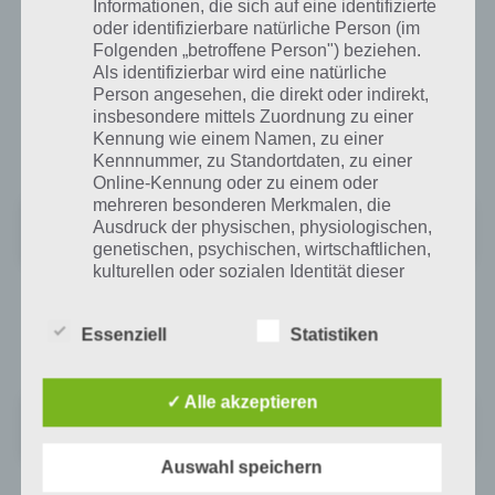
Informationen, die sich auf eine identifizierte
oder identifizierbare natürliche Person (im
Hier geht es zum Download von Wo ist mein Micky im Google Play
Folgenden „betroffene Person") beziehen.
Store für Android. Preislich sind hier in Deutschland wie bei fast
Als identifizierbar wird eine natürliche
jedem Disney Spiel 0,76 Euro angesetzt. Der preis von Wo ist mein
Person angesehen, die direkt oder indirekt,
Micky kann sich natürlich jederzeit ändern, also schau im Google
insbesondere mittels Zuordnung zu einer
Play Store nach, wie teuer das Spiel ist, wenn du es kaufen willst. Es
Kennung wie einem Namen, zu einer
wird dabei mindestens Android 2.2 benötigt.
Kennnummer, zu Standortdaten, zu einer
Online-Kennung oder zu einem oder
mehreren besonderen Merkmalen, die
Wo ist mein Micky?
Ausdruck der physischen, physiologischen,
+
Preis:
2,09 €
genetischen, psychischen, wirtschaftlichen,
kulturellen oder sozialen Identität dieser
natürlichen Person sind, identifiziert werden
Die Spiele App gibt es auch im iTunes App Store für iPhone, iPod
kann.
Touch und iPad. Dabei sei gesagt, dass unsere Lösung zu Wo ist mein
Essenziell
Statistiken
Micky für alle Plattformen gilt. Hier geht es zum iTunes App Store:
b) betroffene Person
✓ Alle akzeptieren
Wo ist mein Micky?
+
Preis:
2,29 €
Betroffene Person ist jede identifizierte oder
identifizierbare natürliche Person, deren
Auswahl speichern
personenbezogene Daten von dem für die
Abschließend noch der Link zum Download der Spiele App Wo ist