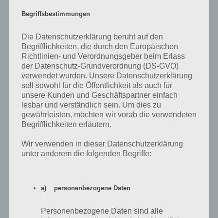
Begriffsbestimmungen
Die Datenschutzerklärung beruht auf den
Begrifflichkeiten, die durch den Europäischen
Richtlinien- und Verordnungsgeber beim Erlass
der Datenschutz-Grundverordnung (DS-GVO)
verwendet wurden. Unsere Datenschutzerklärung
soll sowohl für die Öffentlichkeit als auch für
Download für Android, iOS und Windows
unsere Kunden und Geschäftspartner einfach
Phone
lesbar und verständlich sein. Um dies zu
gewährleisten, möchten wir vorab die verwendeten
Die Spiele App Wo ist mein Micky ist gleich zu Beginn in allen großen
Begrifflichkeiten erläutern.
App Stores erschienen: Im Google Play Store für Android, im iTunes
App Store für iPhone, iPad und iPod Touch und im Windows Phone
Wir verwenden in dieser Datenschutzerklärung
Store.
unter anderem die folgenden Begriffe:
Für Android und iOS gibt es sogar eine XL Version, welches zusätzlich
20 Level für größere Bildschirme (Tablets) anbietet. Wo ist mein
a) personenbezogene Daten
Micky XL kostet aber auch entsprechend mehr. Nachfolgend also
der Link zum jeweiligen App Store zum Kauf von Wo ist mein Micky,
Personenbezogene Daten sind alle
denn eine kostenlose Testversion gibt es nicht.