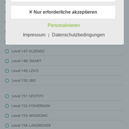
Level 142: STARBUCKS
Unionsrecht oder dem Recht der
Mitgliedstaaten vorgesehen werden.
Level 143: YOUTUBE
✕ Nur erforderliche akzeptieren
Level 144: GULFAIR
Personalisieren
h) Auftragsverarbeiter
Level 145: ATARI
Impressum
Datenschutzbedingungen
|
Level 146: BARBIE
Auftragsverarbeiter ist eine natürliche oder
juristische Person, Behörde, Einrichtung
Level 147: KLEENEX
oder andere Stelle, die personenbezogene
Daten im Auftrag des Verantwortlichen
Level 148: SMART
verarbeitet.
Level 149: LEVIS
Level 150: IBIS
i) Empfänger
Level 151: SPOTIFY
Empfänger ist eine natürliche oder juristische
Person, Behörde, Einrichtung oder andere
Level 152: FISHERMAN
Stelle, der personenbezogene Daten
Level 153: WINDOWS
offengelegt werden, unabhängig davon, ob
es sich bei ihr um einen Dritten handelt oder
Level 154: LANDROVER
nicht. Behörden, die im Rahmen eines