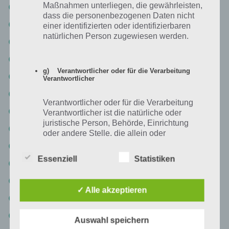
Maßnahmen unterliegen, die gewährleisten,
Level 129: DANONE
dass die personenbezogenen Daten nicht
Level 130: UPS
einer identifizierten oder identifizierbaren
natürlichen Person zugewiesen werden.
Level 131: LEGO
Level 132: GUERLAIN
g) Verantwortlicher oder für die Verarbeitung
Level 133: WIKIPEDIA
Verantwortlicher
Level 134: CHANEL
Verantwortlicher oder für die Verarbeitung
Logo Quiz Deutschland Lösung Level 135: MINUTEMAID
Verantwortlicher ist die natürliche oder
juristische Person, Behörde, Einrichtung
Level 136: AMD
oder andere Stelle, die allein oder
gemeinsam mit anderen über die Zwecke
Level 137: WHISKAS
und Mittel der Verarbeitung von
Essenziell
Statistiken
Logo Quiz Deutschland Lösung Level 138: LACOSTE
personenbezogenen Daten entscheidet.
Sind die Zwecke und Mittel dieser
Level 139: ARIEL
Verarbeitung durch das Unionsrecht oder
✓ Alle akzeptieren
das Recht der Mitgliedstaaten vorgegeben,
Level 140: PRITT
so kann der Verantwortliche
Level 141: YOPLAIT
beziehungsweise können die bestimmten
Auswahl speichern
Kriterien seiner Benennung nach dem