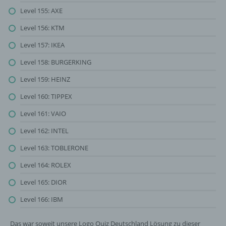
bestimmten Untersuchungsauftrags nach
Level 155: AXE
dem Unionsrecht oder dem Recht der
Level 156: KTM
Mitgliedstaaten möglicherweise
personenbezogene Daten erhalten, gelten
Level 157: IKEA
jedoch nicht als Empfänger.
Level 158: BURGERKING
Level 159: HEINZ
j) Dritter
Level 160: TIPPEX
Dritter ist eine natürliche oder juristische
Level 161: VAIO
Person, Behörde, Einrichtung oder andere
Stelle außer der betroffenen Person, dem
Level 162: INTEL
Verantwortlichen, dem Auftragsverarbeiter
und den Personen, die unter der
Level 163: TOBLERONE
unmittelbaren Verantwortung des
Level 164: ROLEX
Verantwortlichen oder des
Auftragsverarbeiters befugt sind, die
Level 165: DIOR
personenbezogenen Daten zu verarbeiten.
Level 166: IBM
k) Einwilligung
Das war soweit unsere Logo Quiz Deutschland Lösung zu dieser