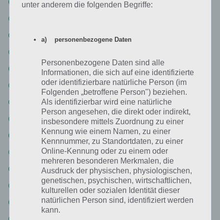
Level 76: KNORR
unter anderem die folgenden Begriffe:
Level 77: HEINEKEN
Level 78: GOPRO
a) personenbezogene Daten
Level 79: FACEBOOK
Personenbezogene Daten sind alle
Level 80: VICHY
Informationen, die sich auf eine identifizierte
oder identifizierbare natürliche Person (im
Level 81: MILKA
Folgenden „betroffene Person") beziehen.
Level 82: QUIKSILVER
Als identifizierbar wird eine natürliche
Person angesehen, die direkt oder indirekt,
Level 83: PLAYMOBIL
insbesondere mittels Zuordnung zu einer
Kennung wie einem Namen, zu einer
Level 84: PETROCHINA
Kennnummer, zu Standortdaten, zu einer
Online-Kennung oder zu einem oder
Level 85: YAHOO
mehreren besonderen Merkmalen, die
Level 86: TWITTER
Ausdruck der physischen, physiologischen,
genetischen, psychischen, wirtschaftlichen,
Level 87: BING
kulturellen oder sozialen Identität dieser
natürlichen Person sind, identifiziert werden
Level 88: ROYALCANIN
kann.
Level 89: OREO