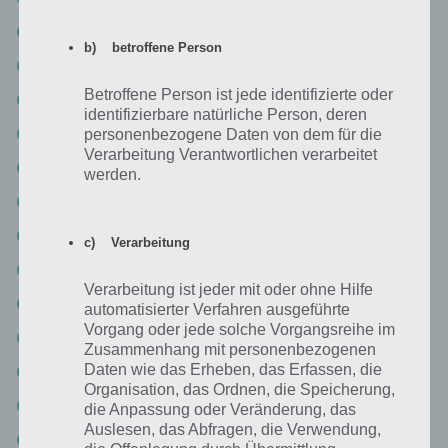
Level 90: HERTZ
b) betroffene Person
Level 91: OPEL
Betroffene Person ist jede identifizierte oder
Level 92: RIPCURL
identifizierbare natürliche Person, deren
Level 93: EVIAN
personenbezogene Daten von dem für die
Verarbeitung Verantwortlichen verarbeitet
Level 94: BIC
werden.
Level 95: MTV
Level 96: LUCASARTS
c) Verarbeitung
Level 97: INTERFLORA
Verarbeitung ist jeder mit oder ohne Hilfe
Level 98: WELLA
automatisierter Verfahren ausgeführte
Vorgang oder jede solche Vorgangsreihe im
Level 99: REDBULL
Zusammenhang mit personenbezogenen
Daten wie das Erheben, das Erfassen, die
Level 100: BACARDI
Organisation, das Ordnen, die Speicherung,
Logo Quiz Deutschland Lösung Level 101: ADECCO
die Anpassung oder Veränderung, das
Auslesen, das Abfragen, die Verwendung,
Level 102: ZARA