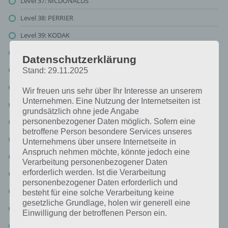
Level 37: MCDONALDS
Level 38: PERRIER
Level 39: KODAK
Level 40: KLM
Datenschutzerklärung
Level 41: EASYJET
Stand: 29.11.2025
Level 42: LAYS
Wir freuen uns sehr über Ihr Interesse an unserem
Unternehmen. Eine Nutzung der Internetseiten ist
Level 43: VIRGIN
grundsätzlich ohne jede Angabe
Level 44: SIEMENS
personenbezogener Daten möglich. Sofern eine
betroffene Person besondere Services unseres
Level 45: AIRWICK
Unternehmens über unsere Internetseite in
Anspruch nehmen möchte, könnte jedoch eine
Level 46: NINTENDO
Verarbeitung personenbezogener Daten
erforderlich werden. Ist die Verarbeitung
Logo Quiz Deutschland Level 47 Lösung : ROXY
personenbezogener Daten erforderlich und
Level 48: REPSOL
besteht für eine solche Verarbeitung keine
gesetzliche Grundlage, holen wir generell eine
Level 49: CRAYOLA
Einwilligung der betroffenen Person ein.
Level 50: TOYOTA