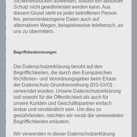
Sicherheitslücken aufweisen, sodass ein absoluter
Level 64: ACTIONMAN
Schutz nicht gewährleistet werden kann. Aus
diesem Grund steht es jeder betroffenen Person
Level 65: ORANGE
frei, personenbezogene Daten auch auf
alternativen Wegen, beispielsweise telefonisch, an
Level 66: MALIBU
uns zu übermitteln.
Level 67: UNICEF
Level 68: LEXUS
Begriffsbestimmungen
Logo Quiz Deutschland Lösung Level 69: JAVA
Die Datenschutzerklärung beruht auf den
Lösung Level 70: HASBRO
Begrifflichkeiten, die durch den Europäischen
Richtlinien- und Verordnungsgeber beim Erlass
Level 71: WII
der Datenschutz-Grundverordnung (DS-GVO)
Level 72: FIFA
verwendet wurden. Unsere Datenschutzerklärung
soll sowohl für die Öffentlichkeit als auch für
Level 73: WWF
unsere Kunden und Geschäftspartner einfach
lesbar und verständlich sein. Um dies zu
Level 74: COLGATE
gewährleisten, möchten wir vorab die verwendeten
Level 75: BARCLAYS
Begrifflichkeiten erläutern.
Wir verwenden in dieser Datenschutzerklärung