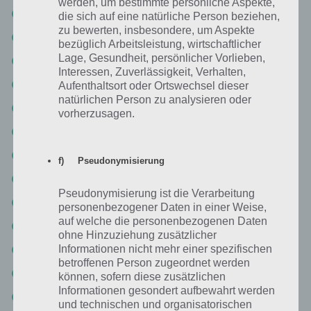
werden, um bestimmte persönliche Aspekte,
Level 116: VERSACE
die sich auf eine natürliche Person beziehen,
zu bewerten, insbesondere, um Aspekte
Level 117: COCACOLA
bezüglich Arbeitsleistung, wirtschaftlicher
Lage, Gesundheit, persönlicher Vorlieben,
Level 118: AXA
Interessen, Zuverlässigkeit, Verhalten,
Level 119: MAZDA
Aufenthaltsort oder Ortswechsel dieser
natürlichen Person zu analysieren oder
Level 120: UBISOFT
vorherzusagen.
Logo Quiz Deutschland Lösung Level 121: LANCOME
Level 122: PUMA
f) Pseudonymisierung
Level 123: GROUPON
Pseudonymisierung ist die Verarbeitung
Level 124: DOVE
personenbezogener Daten in einer Weise,
auf welche die personenbezogenen Daten
Level 125: LINDT
ohne Hinzuziehung zusätzlicher
Level 126: LEXMARK
Informationen nicht mehr einer spezifischen
betroffenen Person zugeordnet werden
Logo Quiz Deutschland Lösung Level 127: PLAYDOH
können, sofern diese zusätzlichen
Informationen gesondert aufbewahrt werden
Level 128: BWIN
und technischen und organisatorischen