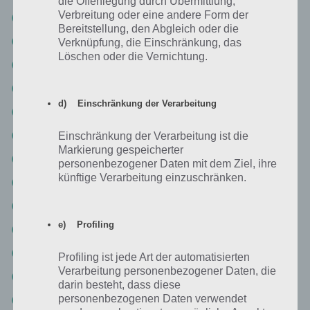
die Offenlegung durch Übermittlung,
Verbreitung oder eine andere Form der
Level 103: CROCS
Bereitstellung, den Abgleich oder die
Level 104: SONY
Verknüpfung, die Einschränkung, das
Löschen oder die Vernichtung.
Level 105: HP
Level 106: CARTIER
d) Einschränkung der Verarbeitung
Level 107: ALLIANZ
Level 108: ARENA
Einschränkung der Verarbeitung ist die
Markierung gespeicherter
Level 109: KELLOGGS
personenbezogener Daten mit dem Ziel, ihre
künftige Verarbeitung einzuschränken.
Level 110: TOYSRUS
Level 111: XBOX
e) Profiling
Level 112: ROWENTA
Level 113: DHL
Profiling ist jede Art der automatisierten
Verarbeitung personenbezogener Daten, die
Level 114: MARLBORO
darin besteht, dass diese
personenbezogenen Daten verwendet
Level 115: PIXAR