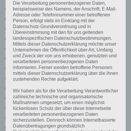
Die Verarbeitung personenbezogener Daten,
Level 51: AMAZON
beispielsweise des Namens, der Anschrift, E-Mail-
Adresse oder Telefonnummer einer betroffenen
Level 52: PIZZAHUT
Person, erfolgt stets im Einklang mit der
Datenschutz-Grundverordnung und in
Level 53: SHELL
Übereinstimmung mit den für uns geltenden
Level 54: TOTAL
landesspezifischen Datenschutzbestimmungen.
Mittels dieser Datenschutzerklärung möchte unser
Level 55 Lösung: FRISKIES
Unternehmen die Öffentlichkeit über Art, Umfang
und Zweck der von uns erhobenen, genutzten und
Logo Quiz Deutschland Lösung Level 56: VTECH
verarbeiteten personenbezogenen Daten
informieren. Ferner werden betroffene Personen
Level 57: ZIPPO
mittels dieser Datenschutzerklärung über die ihnen
Level 58: AOL
zustehenden Rechte aufgeklärt.
Level 59: NIKE
Wir haben als für die Verarbeitung Verantwortlicher
zahlreiche technische und organisatorische
Level 60: BANDAI
Maßnahmen umgesetzt, um einen möglichst
Level 61: BURN
lückenlosen Schutz der über diese Internetseite
verarbeiteten personenbezogenen Daten
Level 62: SAMSUNG
sicherzustellen. Dennoch können Internetbasierte
Datenübertragungen grundsätzlich
Level 63: AUDI