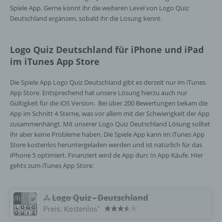
Spiele App. Gerne könnt ihr die weiteren Level von Logo Quiz
Deutschland ergänzen, sobald ihr die Lösung kennt.
Einwilligung ist jede von der betroffenen
Person freiwillig für den bestimmten Fall in
informierter Weise und unmissverständlich
Logo Quiz Deutschland für iPhone und iPad
abgegebene Willensbekundung in Form
einer Erklärung oder einer sonstigen
im iTunes App Store
eindeutigen bestätigenden Handlung, mit der
die betroffene Person zu verstehen gibt, dass
Die Spiele App Logo Quiz Deutschland gibt es derzeit nur im iTunes
sie mit der Verarbeitung der sie betreffenden
App Store. Entsprechend hat unsere Lösung hierzu auch nur
personenbezogenen Daten einverstanden
Gültigkeit für die iOS Version. Bei über 200 Bewertungen bekam die
ist.
App im Schnitt 4 Sterne, was vor allem mit der Schwierigkeit der App
zusammenhängt. Mit unserer Logo Quiz Deutschland Lösung solltet
ihr aber keine Probleme haben. Die Spiele App kann im iTunes App
Name und Anschrift des für die Verarbeitung
Store kostenlos heruntergeladen werden und ist natürlich für das
Verantwortlichen
iPhone 5 optimiert. Finanziert wird de App durc In App Käufe. Hier
gehts zum iTunes App Store:
Verantwortlicher im Sinne der Datenschutz-
Grundverordnung, sonstiger in den Mitgliedstaaten
der Europäischen Union geltenden
‎Logo Quiz - Deutschland
Datenschutzgesetze und anderer Bestimmungen
+
Preis:
Kostenlos
mit datenschutzrechtlichem Charakter ist die: