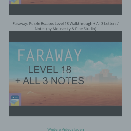
Auftragsverarbeiters befugt sind, die
personenbezogenen Daten zu verarbeiten.
Faraway: Puzzle Escape: Level 18 Walkthrough + All 3 Letters /
Notes (by Mousecity & Pine Studio)
k) Einwilligung
Einwilligung ist jede von der betroffenen
Person freiwillig für den bestimmten Fall in
informierter Weise und unmissverständlich
abgegebene Willensbekundung in Form
einer Erklärung oder einer sonstigen
eindeutigen bestätigenden Handlung, mit der
die betroffene Person zu verstehen gibt, dass
sie mit der Verarbeitung der sie betreffenden
personenbezogenen Daten einverstanden
ist.
Name und Anschrift des für die Verarbeitung
Verantwortlichen
Weitere Videos laden