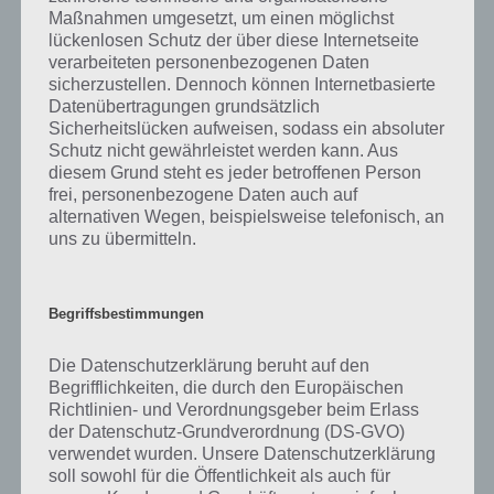
Maßnahmen umgesetzt, um einen möglichst
lückenlosen Schutz der über diese Internetseite
verarbeiteten personenbezogenen Daten
sicherzustellen. Dennoch können Internetbasierte
Datenübertragungen grundsätzlich
Sicherheitslücken aufweisen, sodass ein absoluter
Schutz nicht gewährleistet werden kann. Aus
diesem Grund steht es jeder betroffenen Person
frei, personenbezogene Daten auch auf
Faraway: Puzzle Escape: Level 8 Walkthrough + All 3 Letters /
alternativen Wegen, beispielsweise telefonisch, an
Notes (by Mousecity & Pine Studio)
uns zu übermitteln.
Begriffsbestimmungen
Die Datenschutzerklärung beruht auf den
Begrifflichkeiten, die durch den Europäischen
Richtlinien- und Verordnungsgeber beim Erlass
der Datenschutz-Grundverordnung (DS-GVO)
verwendet wurden. Unsere Datenschutzerklärung
soll sowohl für die Öffentlichkeit als auch für