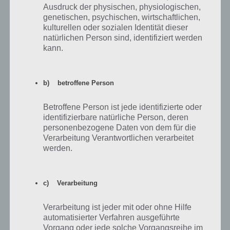
Notes (by Mousecity & Pine Studio)
Ausdruck der physischen, physiologischen,
genetischen, psychischen, wirtschaftlichen,
kulturellen oder sozialen Identität dieser
natürlichen Person sind, identifiziert werden
kann.
b) betroffene Person
Betroffene Person ist jede identifizierte oder
identifizierbare natürliche Person, deren
personenbezogene Daten von dem für die
Verarbeitung Verantwortlichen verarbeitet
werden.
Faraway: Puzzle Escape: Level 11 Walkthrough + All 3 Letters /
Notes (by Mousecity & Pine Studio)
c) Verarbeitung
Verarbeitung ist jeder mit oder ohne Hilfe
automatisierter Verfahren ausgeführte
Vorgang oder jede solche Vorgangsreihe im