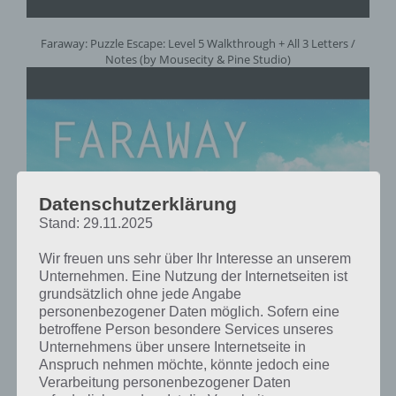
Faraway: Puzzle Escape: Level 5 Walkthrough + All 3 Letters /
Notes (by Mousecity & Pine Studio)
Datenschutzerklärung
Stand: 29.11.2025
Wir freuen uns sehr über Ihr Interesse an unserem
Unternehmen. Eine Nutzung der Internetseiten ist
grundsätzlich ohne jede Angabe
personenbezogener Daten möglich. Sofern eine
betroffene Person besondere Services unseres
Unternehmens über unsere Internetseite in
Faraway: Puzzle Escape: Level 6 Walkthrough + All 3 Letters /
Anspruch nehmen möchte, könnte jedoch eine
Notes (by Mousecity & Pine Studio)
Verarbeitung personenbezogener Daten