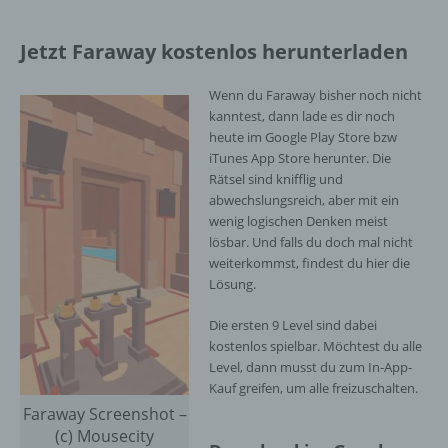
Verantwortlicher im Sinne der Datenschutz-
Grundverordnung, sonstiger in den Mitgliedstaaten
Jetzt Faraway kostenlos herunterladen
der Europäischen Union geltenden
Datenschutzgesetze und anderer Bestimmungen
Wenn du Faraway bisher noch nicht
mit datenschutzrechtlichem Charakter ist die:
kanntest, dann lade es dir noch
InnoMobile GmbH
heute im Google Play Store bzw
iTunes App Store herunter. Die
Schlehenweg 20
Rätsel sind knifflig und
abwechslungsreich, aber mit ein
18069 Lambrechtshagen
wenig logischen Denken meist
lösbar. Und falls du doch mal nicht
DE
weiterkommst, findest du hier die
Lösung.
Die ersten 9 Level sind dabei
Cookies / SessionStorage / LocalStorage
kostenlos spielbar. Möchtest du alle
Level, dann musst du zum In-App-
Die Internetseiten verwenden teilweise so
Kauf greifen, um alle freizuschalten.
genannte Cookies, LocalStorage und
SessionStorage. Dies dient dazu, unser Angebot
Faraway Screenshot –
nutzerfreundlicher, effektiver und sicherer zu
(c) Mousecity