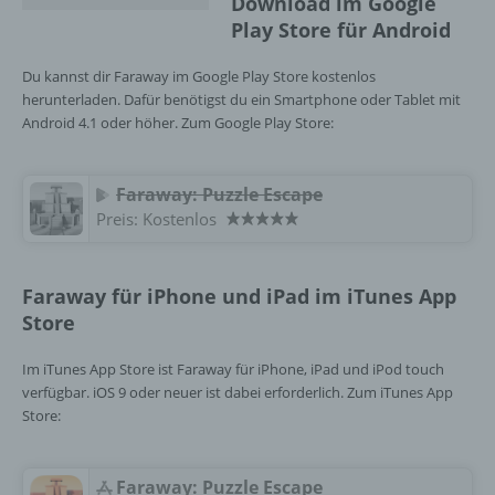
Download im Google
machen. Local Storage und SessionStorage ist
eine Technologie, mit welcher ihr Browser Daten
Play Store für Android
auf Ihrem Computer oder mobilen Gerät
abspeichert. Cookies sind Textdateien, welche
Du kannst dir Faraway im Google Play Store kostenlos
über einen Internetbrowser auf einem
herunterladen. Dafür benötigst du ein Smartphone oder Tablet mit
Computersystem abgelegt und gespeichert
Android 4.1 oder höher. Zum Google Play Store:
werden. Sie können die Verwendung von Cookies,
LocalStorage und SessionStorage durch
entsprechende Einstellung in Ihrem Browser
Faraway: Puzzle Escape
verhindern.
Preis:
Kostenlos
Zahlreiche Internetseiten und Server verwenden
Cookies. Viele Cookies enthalten eine sogenannte
Cookie-ID. Eine Cookie-ID ist eine eindeutige
Faraway für iPhone und iPad im iTunes App
Kennung des Cookies. Sie besteht aus einer
Store
Zeichenfolge, durch welche Internetseiten und
Server dem konkreten Internetbrowser zugeordnet
Im iTunes App Store ist Faraway für iPhone, iPad und iPod touch
werden können, in dem das Cookie gespeichert
verfügbar. iOS 9 oder neuer ist dabei erforderlich. Zum iTunes App
wurde. Dies ermöglicht es den besuchten
Store:
Internetseiten und Servern, den individuellen
Browser der betroffenen Person von anderen
Internetbrowsern, die andere Cookies enthalten,
Faraway: Puzzle Escape
zu unterscheiden. Ein bestimmter Internetbrowser