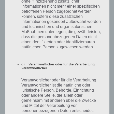
ohne Hinzuziehung zusätzlicher
Informationen nicht mehr einer spezifischen
Faraway: Puzzle Escape: Level 14 Walkthrough + All 3 Letters /
betroffenen Person zugeordnet werden
Notes (by Mousecity & Pine Studio)
können, sofern diese zusätzlichen
Informationen gesondert aufbewahrt werden
und technischen und organisatorischen
Maßnahmen unterliegen, die gewährleisten,
dass die personenbezogenen Daten nicht
einer identifizierten oder identifizierbaren
natürlichen Person zugewiesen werden.
g) Verantwortlicher oder für die Verarbeitung
Verantwortlicher
Verantwortlicher oder für die Verarbeitung
Verantwortlicher ist die natürliche oder
juristische Person, Behörde, Einrichtung
oder andere Stelle, die allein oder
Faraway: Puzzle Escape: Level 15 Walkthrough + All 3 Letters /
gemeinsam mit anderen über die Zwecke
Notes (by Mousecity & Pine Studio)
und Mittel der Verarbeitung von
personenbezogenen Daten entscheidet.