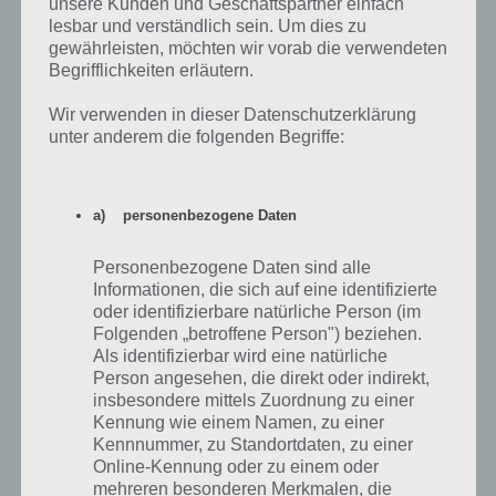
unsere Kunden und Geschäftspartner einfach
lesbar und verständlich sein. Um dies zu
gewährleisten, möchten wir vorab die verwendeten
Begrifflichkeiten erläutern.
Faraway: Puzzle Escape: Level 9 Walkthrough + All 3 Letters /
Wir verwenden in dieser Datenschutzerklärung
Notes (by Mousecity & Pine Studio)
unter anderem die folgenden Begriffe:
a) personenbezogene Daten
Personenbezogene Daten sind alle
Informationen, die sich auf eine identifizierte
oder identifizierbare natürliche Person (im
Folgenden „betroffene Person") beziehen.
Als identifizierbar wird eine natürliche
Person angesehen, die direkt oder indirekt,
insbesondere mittels Zuordnung zu einer
Kennung wie einem Namen, zu einer
Kennnummer, zu Standortdaten, zu einer
Online-Kennung oder zu einem oder
Faraway: Puzzle Escape: Level 10 Walkthrough + All 3 Letters /
mehreren besonderen Merkmalen, die