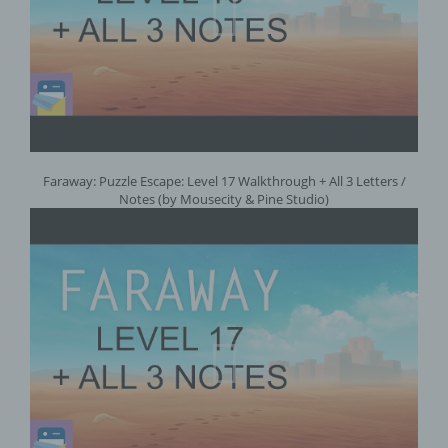
Empfänger ist eine natürliche oder juristische
Person, Behörde, Einrichtung oder andere
Stelle, der personenbezogene Daten
offengelegt werden, unabhängig davon, ob
es sich bei ihr um einen Dritten handelt oder
nicht. Behörden, die im Rahmen eines
bestimmten Untersuchungsauftrags nach
dem Unionsrecht oder dem Recht der
Mitgliedstaaten möglicherweise
Faraway: Puzzle Escape: Level 17 Walkthrough + All 3 Letters /
personenbezogene Daten erhalten, gelten
Notes (by Mousecity & Pine Studio)
jedoch nicht als Empfänger.
j) Dritter
Dritter ist eine natürliche oder juristische
Person, Behörde, Einrichtung oder andere
Stelle außer der betroffenen Person, dem
Verantwortlichen, dem Auftragsverarbeiter
und den Personen, die unter der
unmittelbaren Verantwortung des
Verantwortlichen oder des