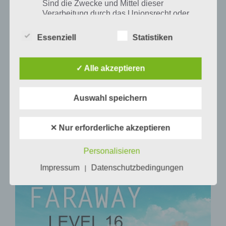
Sind die Zwecke und Mittel dieser
Verarbeitung durch das Unionsrecht oder
das Recht der Mitgliedstaaten vorgegeben,
so kann der Verantwortliche
Essenziell
Statistiken
beziehungsweise können die bestimmten
Kriterien seiner Benennung nach dem
Unionsrecht oder dem Recht der
✓ Alle akzeptieren
Mitgliedstaaten vorgesehen werden.
Auswahl speichern
h) Auftragsverarbeiter
✕ Nur erforderliche akzeptieren
Auftragsverarbeiter ist eine natürliche oder
Faraway: Puzzle Escape: Level 16 Walkthrough + All 3 Letters /
juristische Person, Behörde, Einrichtung
Personalisieren
Notes (by Mousecity & Pine Studio)
oder andere Stelle, die personenbezogene
Daten im Auftrag des Verantwortlichen
Impressum
Datenschutzbedingungen
|
verarbeitet.
i) Empfänger