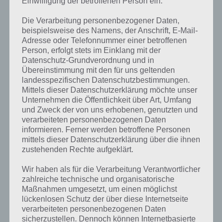
Einwilligung der betroffenen Person ein.
Lösung von Brücke 3 – Tamassee
Die Verarbeitung personenbezogener Daten,
beispielsweise des Namens, der Anschrift, E-Mail-
Adresse oder Telefonnummer einer betroffenen
Bei Brücke 3 in Tamassee gibt es zwei Pfeiler unten, platziere hier
Person, erfolgt stets im Einklang mit der
deine Holzstreben senkrecht zur Brücke und sorge mit
Datenschutz-Grundverordnung und in
Verstrebungen für die entsprechende Stabilität.
Übereinstimmung mit den für uns geltenden
landesspezifischen Datenschutzbestimmungen.
Mittels dieser Datenschutzerklärung möchte unser
Unternehmen die Öffentlichkeit über Art, Umfang
und Zweck der von uns erhobenen, genutzten und
verarbeiteten personenbezogenen Daten
informieren. Ferner werden betroffene Personen
mittels dieser Datenschutzerklärung über die ihnen
zustehenden Rechte aufgeklärt.
Wir haben als für die Verarbeitung Verantwortlicher
zahlreiche technische und organisatorische
Maßnahmen umgesetzt, um einen möglichst
lückenlosen Schutz der über diese Internetseite
verarbeiteten personenbezogenen Daten
sicherzustellen. Dennoch können Internetbasierte