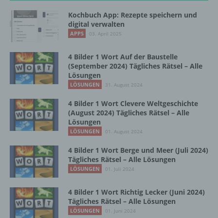
es sich bei ihr um einen Dritten handelt oder
nicht. Behörden, die im Rahmen eines
Kochbuch App: Rezepte speichern und
bestimmten Untersuchungsauftrags nach
digital verwalten
dem Unionsrecht oder dem Recht der
APPS
03. April 2025
Mitgliedstaaten möglicherweise
personenbezogene Daten erhalten, gelten
4 Bilder 1 Wort Auf der Baustelle
jedoch nicht als Empfänger.
(September 2024) Tägliches Rätsel – Alle
Lösungen
LÖSUNGEN
31. August 2024
j) Dritter
4 Bilder 1 Wort Clevere Weltgeschichte
(August 2024) Tägliches Rätsel – Alle
Dritter ist eine natürliche oder juristische
Lösungen
Person, Behörde, Einrichtung oder andere
LÖSUNGEN
01. August 2024
Stelle außer der betroffenen Person, dem
Verantwortlichen, dem Auftragsverarbeiter
4 Bilder 1 Wort Berge und Meer (Juli 2024)
und den Personen, die unter der
Tägliches Rätsel – Alle Lösungen
unmittelbaren Verantwortung des
LÖSUNGEN
01. Juli 2024
Verantwortlichen oder des
Auftragsverarbeiters befugt sind, die
4 Bilder 1 Wort Richtig Lecker (Juni 2024)
personenbezogenen Daten zu verarbeiten.
Tägliches Rätsel – Alle Lösungen
LÖSUNGEN
01. Juni 2024