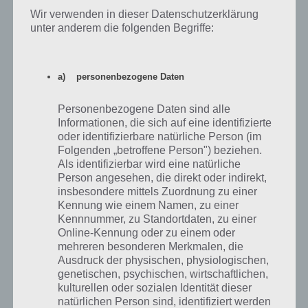
Wir verwenden in dieser Datenschutzerklärung
unter anderem die folgenden Begriffe:
a) personenbezogene Daten
Personenbezogene Daten sind alle
Informationen, die sich auf eine identifizierte
oder identifizierbare natürliche Person (im
Folgenden „betroffene Person") beziehen.
Lösung von Brücke 6 – Tamassee
Als identifizierbar wird eine natürliche
Person angesehen, die direkt oder indirekt,
Dieses Video enthält leider nur die vollständige Brücke, trotzdem
insbesondere mittels Zuordnung zu einer
sollte euch das dienlich sein auch Brücke 6 von Tamassee zu bauen.
Kennung wie einem Namen, zu einer
Wichtig ist hier sowohl nach oben, als auch nach unten für die nötige
Kennnummer, zu Standortdaten, zu einer
Stabilität zu sorgen.
Online-Kennung oder zu einem oder
mehreren besonderen Merkmalen, die
Ausdruck der physischen, physiologischen,
genetischen, psychischen, wirtschaftlichen,
kulturellen oder sozialen Identität dieser
natürlichen Person sind, identifiziert werden