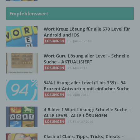
k) Einwilligung
Empfehlenswert
Einwilligung ist jede von der betroffenen
Person freiwillig für den bestimmten Fall in
Wort Kreuz Lösung für alle 570 Level für
informierter Weise und unmissverständlich
Android und iOS
abgegebene Willensbekundung in Form
LÖSUNGEN
05. Januar 2018
einer Erklärung oder einer sonstigen
eindeutigen bestätigenden Handlung, mit der
Wort Guru Lösung aller Level – Schnelle
die betroffene Person zu verstehen gibt, dass
Suche – AKTUALISIERT
sie mit der Verarbeitung der sie betreffenden
LÖSUNGEN
21. Mai 2017
personenbezogenen Daten einverstanden
ist.
94% Lösung aller Level (1 bis 359) – 94
Prozent Antworten mit einfacher Suche
LÖSUNGEN
09. April 2015
Name und Anschrift des für die Verarbeitung
Verantwortlichen
4 Bilder 1 Wort Lösung: Schnelle Suche –
ALLE LEVEL, ALLE LÖSUNGEN
Verantwortlicher im Sinne der Datenschutz-
LÖSUNGEN
17. Februar 2015
Grundverordnung, sonstiger in den Mitgliedstaaten
der Europäischen Union geltenden
Clash of Clans: Tipps, Tricks, Cheats –
Datenschutzgesetze und anderer Bestimmungen