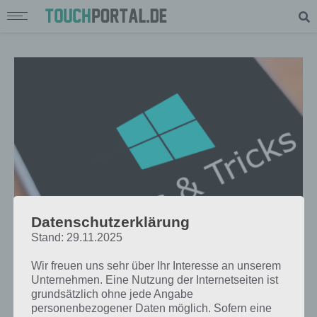
Datenschutzerklärung
Stand: 29.11.2025
TIPPS & TRICKS
WINDOWS 10 MOBILE: DIE BESTEN
Wir freuen uns sehr über Ihr Interesse an unserem
TIPPS UND TRICKS ZUM START
Unternehmen. Eine Nutzung der Internetseiten ist
grundsätzlich ohne jede Angabe
PAUL STELZER
-
06. APRIL 2016
personenbezogener Daten möglich. Sofern eine