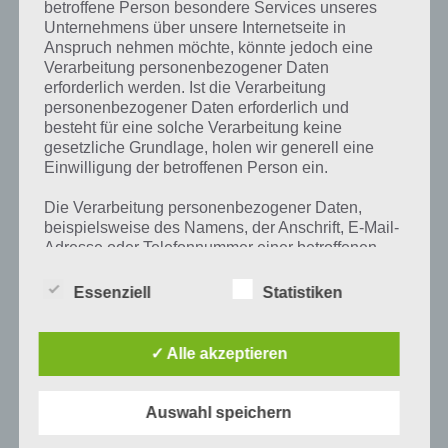
betroffene Person besondere Services unseres
[caption id="attachment_24365" align="alignright"
Unternehmens über unsere Internetseite in
width="150"] Windows 10 Mobile Tipps und
Anspruch nehmen möchte, könnte jedoch eine
Tricks[/caption] Es ist soweit. Microsoft hat damit
Verarbeitung personenbezogener Daten
begonnen damit Windows 10 Mobile für Windows
erforderlich werden. Ist die Verarbeitung
Phones auszurollen. Das bietet…
personenbezogener Daten erforderlich und
besteht für eine solche Verarbeitung keine
gesetzliche Grundlage, holen wir generell eine
Einwilligung der betroffenen Person ein.
Die Verarbeitung personenbezogener Daten,
beispielsweise des Namens, der Anschrift, E-Mail-
Adresse oder Telefonnummer einer betroffenen
Person, erfolgt stets im Einklang mit der
Datenschutz-Grundverordnung und in
Essenziell
Statistiken
Übereinstimmung mit den für uns geltenden
landesspezifischen Datenschutzbestimmungen.
Mittels dieser Datenschutzerklärung möchte unser
✓ Alle akzeptieren
Unternehmen die Öffentlichkeit über Art, Umfang
und Zweck der von uns erhobenen, genutzten und
verarbeiteten personenbezogenen Daten
Auswahl speichern
APPS
informieren. Ferner werden betroffene Personen
mittels dieser Datenschutzerklärung über die ihnen