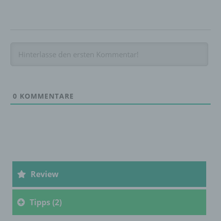
werden.
c) Verarbeitung
Verarbeitung ist jeder mit oder ohne Hilfe
automatisierter Verfahren ausgeführte
Vorgang oder jede solche Vorgangsreihe im
Zusammenhang mit personenbezogenen
0
KOMMENTARE
Daten wie das Erheben, das Erfassen, die
Organisation, das Ordnen, die Speicherung,
die Anpassung oder Veränderung, das
Auslesen, das Abfragen, die Verwendung,
die Offenlegung durch Übermittlung,
Verbreitung oder eine andere Form der
Bereitstellung, den Abgleich oder die
Verknüpfung, die Einschränkung, das
Review
Löschen oder die Vernichtung.
Tipps (2)
d) Einschränkung der Verarbeitung