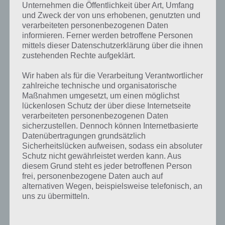
Unternehmen die Öffentlichkeit über Art, Umfang
und Zweck der von uns erhobenen, genutzten und
verarbeiteten personenbezogenen Daten
informieren. Ferner werden betroffene Personen
mittels dieser Datenschutzerklärung über die ihnen
zustehenden Rechte aufgeklärt.
Wir haben als für die Verarbeitung Verantwortlicher
APPS
zahlreiche technische und organisatorische
Maßnahmen umgesetzt, um einen möglichst
SONIC DASH 2 SONIC BOOM
lückenlosen Schutz der über diese Internetseite
VORSCHAU AUF DIE APP FÜR
verarbeiteten personenbezogenen Daten
ANDROID, IPHONE, IPAD
sicherzustellen. Dennoch können Internetbasierte
Datenübertragungen grundsätzlich
PAUL STELZER
Sicherheitslücken aufweisen, sodass ein absoluter
-
05. OKTOBER 2015
Schutz nicht gewährleistet werden kann. Aus
[caption id="attachment_22838" align="alignright"
diesem Grund steht es jeder betroffenen Person
width="150"] Sonic Dash 2 Sonic Boom von
frei, personenbezogene Daten auch auf
Sega[/caption] In Kürze soll das Spiel Sonic Dash 2
alternativen Wegen, beispielsweise telefonisch, an
Sonic Boom für Android, iPhone und iPad erscheinen.
uns zu übermitteln.
…