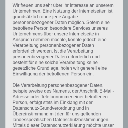
Ereignisse, wo weitere Belohnungen bei Erfüllen bestimmter
Wir freuen uns sehr über Ihr Interesse an unserem
Kriterien freigeschaltet werden.
Unternehmen. Eine Nutzung der Internetseiten ist
grundsätzlich ohne jede Angabe
Sonic Dash 2 Sonic Boom ist kostenlos zum Download erhältlich und
personenbezogener Daten möglich. Sofern eine
finanziert sich über In-App-Käufe sowie Werbung. Notwendig sind
betroffene Person besondere Services unseres
die In-App-Käufe zwar nicht, ihr könnt die zahlreichen Charaktere
Unternehmens über unsere Internetseite in
jedoch schneller in Sonic Dash 2 Sonic Boom freischalten.
Anspruch nehmen möchte, könnte jedoch eine
Verarbeitung personenbezogener Daten
erforderlich werden. Ist die Verarbeitung
personenbezogener Daten erforderlich und
Weitere Informationen zu Sonic Dash 2
besteht für eine solche Verarbeitung keine
Sonic Boom
gesetzliche Grundlage, holen wir generell eine
Einwilligung der betroffenen Person ein.
Bei Sonic Dash 2 Sonic Boom handelt es sich um eine Spiele App,
Die Verarbeitung personenbezogener Daten,
welche von Sega veröffentlicht worden ist. Nachfolgend haben wir
beispielsweise des Namens, der Anschrift, E-Mail-
weitere Artikel zur App mit mehr Informationen verlinkt.
Adresse oder Telefonnummer einer betroffenen
Person, erfolgt stets im Einklang mit der
Datenschutz-Grundverordnung und in
Übereinstimmung mit den für uns geltenden
landesspezifischen Datenschutzbestimmungen.
Mittels dieser Datenschutzerklärung möchte unser