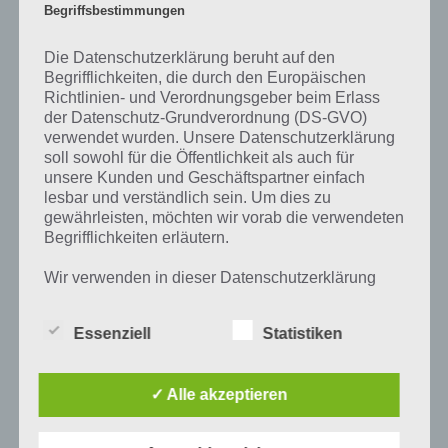
Begriffsbestimmungen
Die Datenschutzerklärung beruht auf den
Updates, Events und Neues
Begrifflichkeiten, die durch den Europäischen
Richtlinien- und Verordnungsgeber beim Erlass
Zur Spiele App Sonic Dash 2 Sonic Boom haben wir leider noch
der Datenschutz-Grundverordnung (DS-GVO)
keine News verfasst. Sobald wir Artikel haben, werden wir euch
verwendet wurden. Unsere Datenschutzerklärung
diese natürlich hier vorstellen.
soll sowohl für die Öffentlichkeit als auch für
unsere Kunden und Geschäftspartner einfach
lesbar und verständlich sein. Um dies zu
Tipps und Tricks zu Sonic Dash 2 Sonic
gewährleisten, möchten wir vorab die verwendeten
Begrifflichkeiten erläutern.
Boom
Wir verwenden in dieser Datenschutzerklärung
Teilweise ist es in Sonic Dash 2 Sonic Boom ziemlich kompliziert
unter anderem die folgenden Begriffe:
schnell weiterzukommen oder es gibt Problem beim Verständnis
der Spiele App. Damit ihr nicht aufgeben müsst, haben wir für
Essenziell
Statistiken
euch zahlreiche Tipps und Tricks, aber auch ein Wort zum Thema
Cheats zusammengefasst. Diese findet ihr in der nachfolgenden
a) personenbezogene Daten
Liste:
✓ Alle akzeptieren
Personenbezogene Daten sind alle
Sonic Dash 2: Tipps für einen hohen
Informationen, die sich auf eine identifizierte