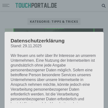
KATEGORIE: TIPPS & TRICKS
Datenschutzerklärung
Stand: 29.11.2025
TIPPS & TRICKS
FALLOUT SHELTER RAIDER-ANGRIFFE
Wir freuen uns sehr über Ihr Interesse an unserem
Unternehmen. Eine Nutzung der Internetseiten ist
ERFOLGREICH ABWEHREN – TIPPS
grundsätzlich ohne jede Angabe
personenbezogener Daten möglich. Sofern eine
betroffene Person besondere Services unseres
TIPPS & TRICKS
Unternehmens über unsere Internetseite in
Anspruch nehmen möchte, könnte jedoch eine
FALLOUT SHELTER TIPPS ZUM ERFOLG:
Verarbeitung personenbezogener Daten
BABY BEKOMMEN, SPECIAL UND MEHR
erforderlich werden. Ist die Verarbeitung
FÜR FORTGESCHRITTENE
personenbezogener Daten erforderlich und
besteht für eine solche Verarbeitung keine