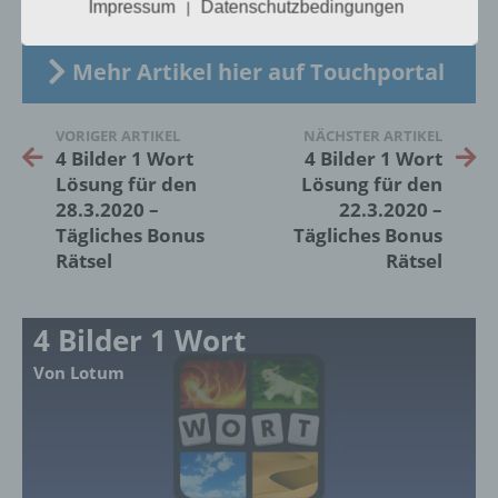
Impressum
Datenschutzbedingungen
|
insbesondere mittels Zuordnung zu einer
Kennung wie einem Namen, zu einer
Kennnummer, zu Standortdaten, zu einer
Mehr Artikel hier auf Touchportal
Online-Kennung oder zu einem oder
mehreren besonderen Merkmalen, die
Ausdruck der physischen, physiologischen,
VORIGER ARTIKEL
NÄCHSTER ARTIKEL
genetischen, psychischen, wirtschaftlichen,
4 Bilder 1 Wort
4 Bilder 1 Wort
kulturellen oder sozialen Identität dieser
Lösung für den
Lösung für den
natürlichen Person sind, identifiziert werden
28.3.2020 –
22.3.2020 –
kann.
Tägliches Bonus
Tägliches Bonus
Rätsel
Rätsel
b) betroffene Person
4 Bilder 1 Wort
Betroffene Person ist jede identifizierte oder
identifizierbare natürliche Person, deren
Von Lotum
personenbezogene Daten von dem für die
Verarbeitung Verantwortlichen verarbeitet
werden.