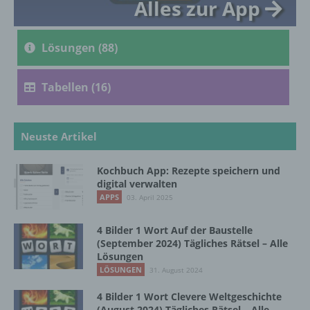
Alles zur App
c) Verarbeitung
Verarbeitung ist jeder mit oder ohne Hilfe
Lösungen (88)
automatisierter Verfahren ausgeführte
Vorgang oder jede solche Vorgangsreihe im
Zusammenhang mit personenbezogenen
Tabellen (16)
Daten wie das Erheben, das Erfassen, die
Organisation, das Ordnen, die Speicherung,
die Anpassung oder Veränderung, das
Neuste Artikel
Auslesen, das Abfragen, die Verwendung,
die Offenlegung durch Übermittlung,
Verbreitung oder eine andere Form der
Kochbuch App: Rezepte speichern und
Bereitstellung, den Abgleich oder die
digital verwalten
Verknüpfung, die Einschränkung, das
APPS
03. April 2025
Löschen oder die Vernichtung.
4 Bilder 1 Wort Auf der Baustelle
(September 2024) Tägliches Rätsel – Alle
d) Einschränkung der Verarbeitung
Lösungen
LÖSUNGEN
31. August 2024
Einschränkung der Verarbeitung ist die
4 Bilder 1 Wort Clevere Weltgeschichte
Markierung gespeicherter
(August 2024) Tägliches Rätsel – Alle