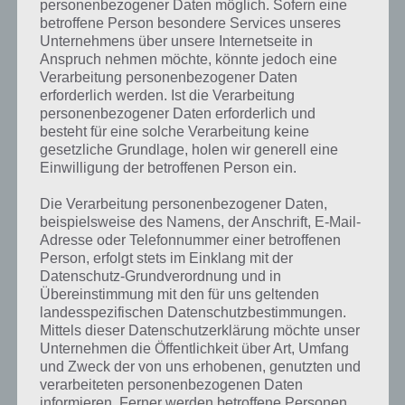
personenbezogener Daten möglich. Sofern eine
betroffene Person besondere Services unseres
Unternehmens über unsere Internetseite in
Anspruch nehmen möchte, könnte jedoch eine
Verarbeitung personenbezogener Daten
erforderlich werden. Ist die Verarbeitung
personenbezogener Daten erforderlich und
besteht für eine solche Verarbeitung keine
gesetzliche Grundlage, holen wir generell eine
Einwilligung der betroffenen Person ein.
Die Verarbeitung personenbezogener Daten,
beispielsweise des Namens, der Anschrift, E-Mail-
Adresse oder Telefonnummer einer betroffenen
Person, erfolgt stets im Einklang mit der
Datenschutz-Grundverordnung und in
Kurze Begriffserklärung zur Lösung
Übereinstimmung mit den für uns geltenden
Quelle
landesspezifischen Datenschutzbestimmungen.
Mittels dieser Datenschutzerklärung möchte unser
Unternehmen die Öffentlichkeit über Art, Umfang
Quelle ist die Lösung für das tägliche Bonus Rätsel am 24.3.2020 in 4
und Zweck der von uns erhobenen, genutzten und
Bilder 1 Wort, doch welche Bedeutung hat dieses eigentlich und was
verarbeiteten personenbezogenen Daten
gibt es dazu zu wissen? Passt das Wort auch zu Irland? Zu
informieren. Ferner werden betroffene Personen