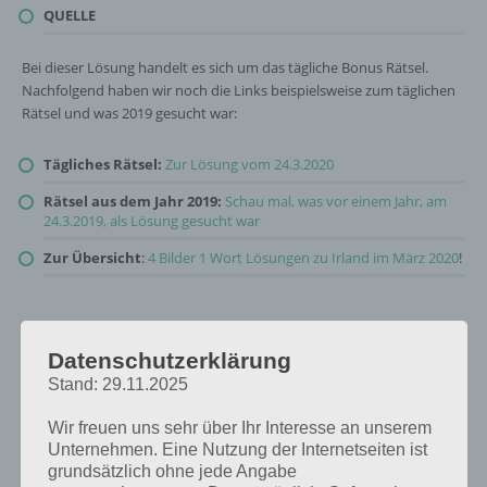
QUELLE
Bei dieser Lösung handelt es sich um das tägliche Bonus Rätsel.
Nachfolgend haben wir noch die Links beispielsweise zum täglichen
Rätsel und was 2019 gesucht war:
Tägliches Rätsel:
Zur Lösung vom 24.3.2020
Rätsel aus dem Jahr 2019:
Schau mal, was vor einem Jahr, am
24.3.2019, als Lösung gesucht war
Zur Übersicht
:
4 Bilder 1 Wort Lösungen zu Irland im März 2020
!
Datenschutzerklärung
Stand: 29.11.2025
Wir freuen uns sehr über Ihr Interesse an unserem
Unternehmen. Eine Nutzung der Internetseiten ist
grundsätzlich ohne jede Angabe