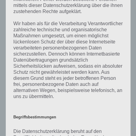
bestimmten Lösungen präsentieren wir daher auch immer eine
mittels dieser Datenschutzerklärung über die ihnen
kurze Begriffserklärung!
zustehenden Rechte aufgeklärt.
Bei einer Quelle handelt es sich um den Austrittsort von
Wir haben als für die Verarbeitung Verantwortlicher
Grundwasser. Dies geschieht auf natürliche Weise, in welchem das
zahlreiche technische und organisatorische
Grundwasser durch Niederschläge gespeist wird. Manchmal kommt
Maßnahmen umgesetzt, um einen möglichst
das Wasser auch aus den tiefen Teilen des Erdinneren, was jedoch
lückenlosen Schutz der über diese Internetseite
deutlich seltener der Fall ist.
verarbeiteten personenbezogenen Daten
sicherzustellen. Dennoch können Internetbasierte
Hast du gewusst, dass der Aachtopf die wasserreichste Quelle in
Datenübertragungen grundsätzlich
Deutschland ist. Pro Sekunde treten hier 1300 bis 24000 Liter Wasser
Sicherheitslücken aufweisen, sodass ein absoluter
pro Sekunde aus. Die wärmste Termalquelle mit 74 Grad Celsius liegt
Schutz nicht gewährleistet werden kann. Aus
diesem Grund steht es jeder betroffenen Person
in Burtscheid bei Aachen.
frei, personenbezogene Daten auch auf
alternativen Wegen, beispielsweise telefonisch, an
Quelle steht aber noch für weit mehr. So gibt es beispielsweise eine
uns zu übermitteln.
Rechtsquelle. Hierbei handelt es sich um den Ursprungsort einer
Rechtsvorschrift.
Begriffsbestimmungen
Sicherlich wirst du auch schonmal von Informationsquellen gehört
haben. So kann beispielsweise eine Person eine solche
Die Datenschutzerklärung beruht auf den
Informationsquelle sein. Dazu auch der Begriff des Informanten.