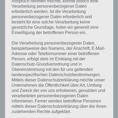
Anspruch nehmen möchte, könnte jedoch eine
Verarbeitung personenbezogener Daten
erforderlich werden. Ist die Verarbeitung
personenbezogener Daten erforderlich und
besteht für eine solche Verarbeitung keine
gesetzliche Grundlage, holen wir generell eine
Einwilligung der betroffenen Person ein.
Die Verarbeitung personenbezogener Daten,
beispielsweise des Namens, der Anschrift, E-Mail-
Adresse oder Telefonnummer einer betroffenen
Person, erfolgt stets im Einklang mit der
Datenschutz-Grundverordnung und in
Kurze Begriffserklärung zur Lösung
Übereinstimmung mit den für uns geltenden
Rassel
landesspezifischen Datenschutzbestimmungen.
Mittels dieser Datenschutzerklärung möchte unser
Rassel ist die Lösung für das tägliche Rätsel am 24.3.2020 in 4 Bilder 1
Unternehmen die Öffentlichkeit über Art, Umfang
und Zweck der von uns erhobenen, genutzten und
Wort, doch welche Bedeutung hat dieses eigentlich und was gibt es
verarbeiteten personenbezogenen Daten
dazu zu wissen? Passt das Wort auch zu Irland? Zu bestimmten
informieren. Ferner werden betroffene Personen
Lösungen präsentieren wir daher auch immer eine kurze
mittels dieser Datenschutzerklärung über die ihnen
Begriffserklärung!
zustehenden Rechte aufgeklärt.