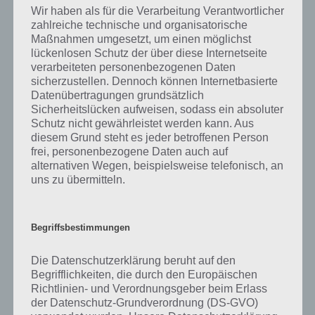
Eine Rassel ist ein vergleichsweise einfaches Musikinstrument, denn
Wir haben als für die Verarbeitung Verantwortlicher
alleine durch das Schütteln wird ein rasselndes Geräusch erzeugt.
zahlreiche technische und organisatorische
Dabei muss es sich aber auch nicht zwingend um ein
Maßnahmen umgesetzt, um einen möglichst
Musikinstrument handeln, denn Rasseln sind auch als Spielzeug für
lückenlosen Schutz der über diese Internetseite
Babys beliebt, denn hierbei handelt es sich ebenfalls um ein
verarbeiteten personenbezogenen Daten
Gegenstand, der mit kleinen Kugeln versehen ist und durch das Hin
sicherzustellen. Dennoch können Internetbasierte
und Herbewegen Geräusche verursacht – also wie das
Datenübertragungen grundsätzlich
Musikinstrument.
Sicherheitslücken aufweisen, sodass ein absoluter
Schutz nicht gewährleistet werden kann. Aus
diesem Grund steht es jeder betroffenen Person
Rasseln kommen bei zahlreichen Tänzen und Musikgenres zum
frei, personenbezogene Daten auch auf
Einsatz. Dabei unterteilt man Rasseln in die Anschlagrasseln bzw. in
alternativen Wegen, beispielsweise telefonisch, an
die Gefäßrasseln. So kommen Gefäßrasseln beispielsweise beim Cha-
uns zu übermitteln.
Cha-Cha, Jazz oder Tango zum Einsatz. Zu den Gefäßrasseln zählen
beispielsweise die Maracas. Diese auch als Rumba-Rasseln
bezeichnete Musikinstrument haben einen hohlen Korpus und sind
Begriffsbestimmungen
im inneren mit körnigen Elementen gefüllt. Der Spieler fässt diese
stets paarweise an und schüttelt die Maracas rhythmisch, wobei es
verschiedene Varianten gibt. So kann beispielsweise die Maracas nur
Die Datenschutzerklärung beruht auf den
mit den Fingerspitzen geschlagen werden.
Begrifflichkeiten, die durch den Europäischen
Richtlinien- und Verordnungsgeber beim Erlass
der Datenschutz-Grundverordnung (DS-GVO)
Ein Spiel für die Anschlag- oder Rahmenrasseln ist der Schellenring.