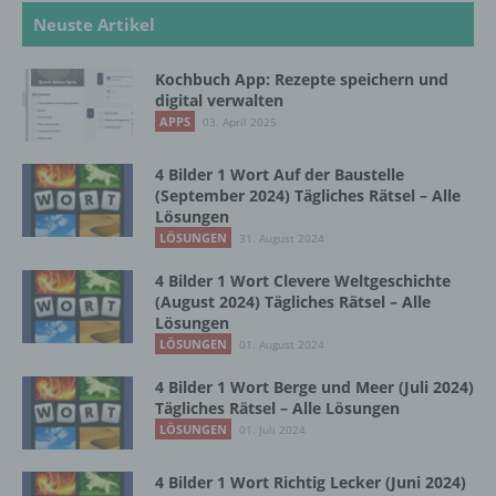
automatisierter Verfahren ausgeführte
Neuste Artikel
Vorgang oder jede solche Vorgangsreihe im
Zusammenhang mit personenbezogenen
Kochbuch App: Rezepte speichern und
Daten wie das Erheben, das Erfassen, die
digital verwalten
Organisation, das Ordnen, die Speicherung,
APPS
03. April 2025
die Anpassung oder Veränderung, das
Auslesen, das Abfragen, die Verwendung,
die Offenlegung durch Übermittlung,
4 Bilder 1 Wort Auf der Baustelle
Verbreitung oder eine andere Form der
(September 2024) Tägliches Rätsel – Alle
Bereitstellung, den Abgleich oder die
Lösungen
Verknüpfung, die Einschränkung, das
LÖSUNGEN
31. August 2024
Löschen oder die Vernichtung.
4 Bilder 1 Wort Clevere Weltgeschichte
(August 2024) Tägliches Rätsel – Alle
Lösungen
d) Einschränkung der Verarbeitung
LÖSUNGEN
01. August 2024
4 Bilder 1 Wort Berge und Meer (Juli 2024)
Einschränkung der Verarbeitung ist die
Tägliches Rätsel – Alle Lösungen
Markierung gespeicherter
LÖSUNGEN
personenbezogener Daten mit dem Ziel, ihre
01. Juli 2024
künftige Verarbeitung einzuschränken.
4 Bilder 1 Wort Richtig Lecker (Juni 2024)