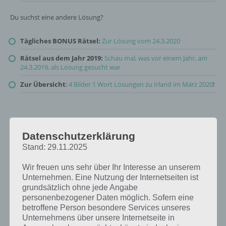
Du suchst eine andere Lösung?
Tägliches BONUS Rätsel:
Zur Lösung vom 24.3.2020
Rätsel aus dem Jahr 2019:
Schau mal, was vor einem Jahr, am
24.3.2019, als Lösung gesucht war
Zur Übersicht
:
4 Bilder 1 Wort Lösungen zu Irland im März 2020
!
Datenschutzerklärung
Stand: 29.11.2025
Wir freuen uns sehr über Ihr Interesse an unserem
Unternehmen. Eine Nutzung der Internetseiten ist
grundsätzlich ohne jede Angabe
personenbezogener Daten möglich. Sofern eine
betroffene Person besondere Services unseres
Unternehmens über unsere Internetseite in