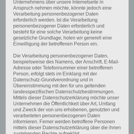
Unternehmens über unsere Internetseite in
Anspruch nehmen möchte, könnte jedoch eine
Verarbeitung personenbezogener Daten
erforderlich werden. Ist die Verarbeitung
personenbezogener Daten erforderlich und
besteht für eine solche Verarbeitung keine
gesetzliche Grundlage, holen wir generell eine
Einwilligung der betroffenen Person ein.
Die Verarbeitung personenbezogener Daten,
beispielsweise des Namens, der Anschrift, E-Mail-
Adresse oder Telefonnummer einer betroffenen
Person, erfolgt stets im Einklang mit der
Datenschutz-Grundverordnung und in
Übereinstimmung mit den für uns geltenden
landesspezifischen Datenschutzbestimmungen.
Kurze Begriffserklärung zur Lösung Zins
Mittels dieser Datenschutzerklärung möchte unser
Unternehmen die Öffentlichkeit über Art, Umfang
Zins ist die Lösung für das tägliche Bonus Rätsel am 14.3.2020 in 4
und Zweck der von uns erhobenen, genutzten und
verarbeiteten personenbezogenen Daten
Bilder 1 Wort, doch welche Bedeutung hat dieses eigentlich und was
informieren. Ferner werden betroffene Personen
gibt es dazu zu wissen? Passt das Wort auch zu Irland? Zu
mittels dieser Datenschutzerklärung über die ihnen
bestimmten Lösungen präsentieren wir daher auch immer eine
zustehenden Rechte aufgeklärt.