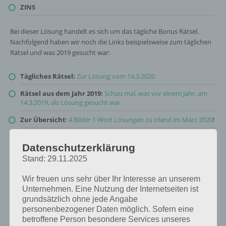
ZINS
Bei dieser Lösung handelt es sich um das tägliche Bonus Rätsel.
Nachfolgend haben wir noch die Links beispielsweise zum täglichen
Rätsel und was 2019 gesucht war:
Tägliches Rätsel:
Zur Lösung vom 14.3.2020
Rätsel aus dem Jahr 2019:
Schau mal, was vor einem Jahr, am
14.3.2019, als Lösung gesucht war
Zur Übersicht
:
4 Bilder 1 Wort Lösungen zu Irland im März 2020
!
Datenschutzerklärung
Stand: 29.11.2025
Wir freuen uns sehr über Ihr Interesse an unserem
Unternehmen. Eine Nutzung der Internetseiten ist
grundsätzlich ohne jede Angabe
personenbezogener Daten möglich. Sofern eine
betroffene Person besondere Services unseres