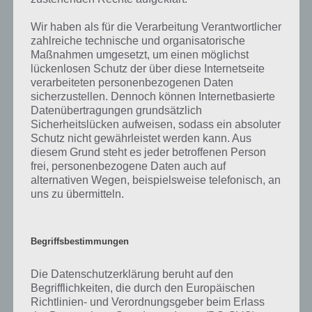
kurze Begriffserklärung!
Wir haben als für die Verarbeitung Verantwortlicher
Im Grunde gibt es für Zins nur eine Bedeutung, und das ist das
zahlreiche technische und organisatorische
Entgelt, wenn jemanden über einen bestimmten Zeitraum Kapital,
Maßnahmen umgesetzt, um einen möglichst
also Geld, überlassen wird. So muss der Schuldner dem Gläubiger als
lückenlosen Schutz der über diese Internetseite
Gegenleistung ein Entgelt zahlen, dafür dass er ihm dieses Kapital
verarbeiteten personenbezogenen Daten
überlassen hat.
sicherzustellen. Dennoch können Internetbasierte
Datenübertragungen grundsätzlich
Zins hat dabei bereits eine sehr lange Geschichte, wobei Religionen
Sicherheitslücken aufweisen, sodass ein absoluter
Zinsen temporär verboten, wieder erlaubten bzw. einschränkten.
Schutz nicht gewährleistet werden kann. Aus
Der Zinsbegriff trat wohl erstmals bei den Sumerern auf, wo auch der
diesem Grund steht es jeder betroffenen Person
Zinsenzins seinen Ursprung hat. Umso höher der Zins, desto höher
frei, personenbezogene Daten auch auf
das Kreditrisiko, dass ein solcher nicht vom Schuldner an den
alternativen Wegen, beispielsweise telefonisch, an
Gläubiger zurückgezahlt wird.
uns zu übermitteln.
Beim Zinssatz spricht man hierbei um den Preis für ein geliehenes
Begriffsbestimmungen
Kapital. Dieser ist dabei in Prozent angegeben. Dieser Zinssatz wird
auch als Zinsfuß bezeichnet, wobei es in der Finanzmathematik
einen Unterschied gibt. Während beim Zinssatz die Angabe in
Die Datenschutzerklärung beruht auf den
Prozent erfolgt, ist der Zinsfuß die Angabe in Hundertteilen. Ist der
Begrifflichkeiten, die durch den Europäischen
Zinssatz also 5% (5/100), so ist der Zinsfuß 5 (100 * 0,05)
Richtlinien- und Verordnungsgeber beim Erlass