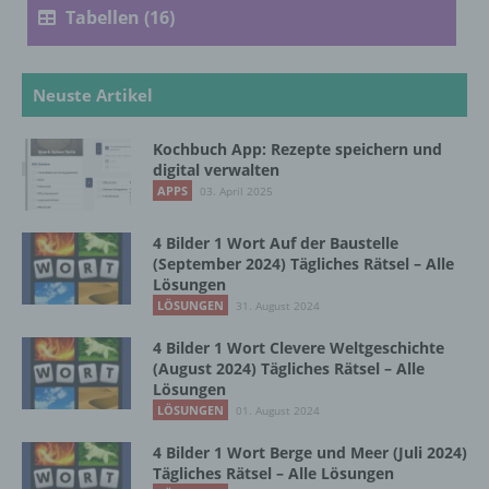
Tabellen (16)
Verarbeitung ist jeder mit oder ohne Hilfe
automatisierter Verfahren ausgeführte
Vorgang oder jede solche Vorgangsreihe im
Zusammenhang mit personenbezogenen
Neuste Artikel
Daten wie das Erheben, das Erfassen, die
Organisation, das Ordnen, die Speicherung,
Kochbuch App: Rezepte speichern und
die Anpassung oder Veränderung, das
digital verwalten
Auslesen, das Abfragen, die Verwendung,
APPS
03. April 2025
die Offenlegung durch Übermittlung,
Verbreitung oder eine andere Form der
Bereitstellung, den Abgleich oder die
4 Bilder 1 Wort Auf der Baustelle
Verknüpfung, die Einschränkung, das
(September 2024) Tägliches Rätsel – Alle
Löschen oder die Vernichtung.
Lösungen
LÖSUNGEN
31. August 2024
4 Bilder 1 Wort Clevere Weltgeschichte
d) Einschränkung der Verarbeitung
(August 2024) Tägliches Rätsel – Alle
Lösungen
Einschränkung der Verarbeitung ist die
LÖSUNGEN
01. August 2024
Markierung gespeicherter
personenbezogener Daten mit dem Ziel, ihre
4 Bilder 1 Wort Berge und Meer (Juli 2024)
künftige Verarbeitung einzuschränken.
Tägliches Rätsel – Alle Lösungen