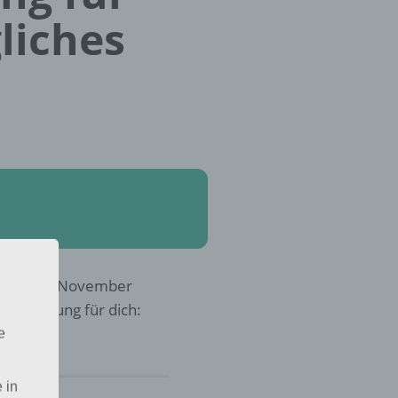
liches
terdam im November
r die Lösung für dich:
e
 in