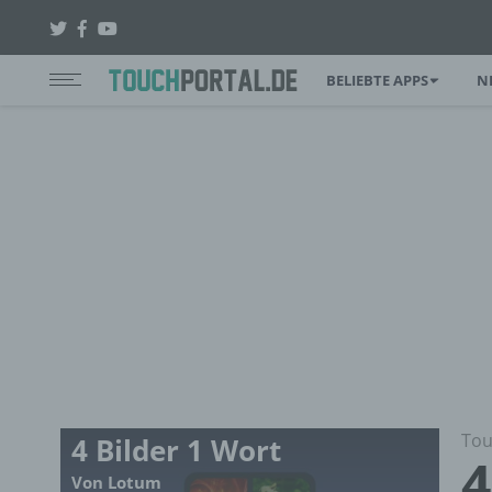
BELIEBTE APPS
N
Tou
4 Bilder 1 Wort
4
Von Lotum