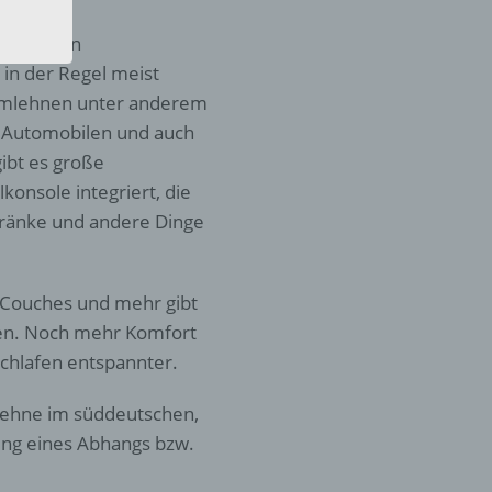
eine
den
nur einen
rliche
in der Regel meist
s
 Armlehnen unter anderem
 zu
in Automobilen und auch
r
ibt es große
konsole integriert, die
lichen
etränke und andere Dinge
, Couches und mehr gibt
nen. Noch mehr Komfort
Schlafen entspannter.
 die
 Lehne im süddeutschen,
ung eines Abhangs bzw.