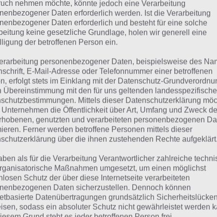
uch nehmen möchte, könnte jedoch eine Verarbeitung
suchst eine andere Lösung?
nenbezogener Daten erforderlich werden. Ist die Verarbeitung
nenbezogener Daten erforderlich und besteht für eine solche
Tägliches BONUS Rätsel:
Zur Lösung vom 14.11.2019
beitung keine gesetzliche Grundlage, holen wir generell eine
lligung der betroffenen Person ein.
Rätsel aus dem Jahr 2018:
Schau mal, was vor einem Jahr, a
erarbeitung personenbezogener Daten, beispielsweise des Na
gesucht war
nschrift, E-Mail-Adresse oder Telefonnummer einer betroffenen
n, erfolgt stets im Einklang mit der Datenschutz-Grundverordnu
Zur Übersicht
:
4 Bilder 1 Wort Lösungen zu Amsterdam im
n Übereinstimmung mit den für uns geltenden landesspezifisch
schutzbestimmungen. Mittels dieser Datenschutzerklärung mö
 Unternehmen die Öffentlichkeit über Art, Umfang und Zweck de
rhobenen, genutzten und verarbeiteten personenbezogenen Da
mieren. Ferner werden betroffene Personen mittels dieser
schutzerklärung über die ihnen zustehenden Rechte aufgeklärt
aben als für die Verarbeitung Verantwortlicher zahlreiche techn
rganisatorische Maßnahmen umgesetzt, um einen möglichst
nlosen Schutz der über diese Internetseite verarbeiteten
nenbezogenen Daten sicherzustellen. Dennoch können
netbasierte Datenübertragungen grundsätzlich Sicherheitslücke
isen, sodass ein absoluter Schutz nicht gewährleistet werden k
iesem Grund steht es jeder betroffenen Person frei,