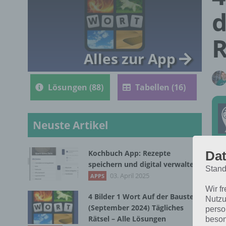
d
R
Alles zur App
Lösungen (88)
Tabellen (16)
Neuste Artikel
Dat
Kochbuch App: Rezepte
Die
speichern und digital verwalten
Stand
201
03. April 2025
APPS
Wir f
4 Bilder 1 Wort Auf der Baustelle
Nutzu
(September 2024) Tägliches
perso
Rätsel – Alle Lösungen
beson