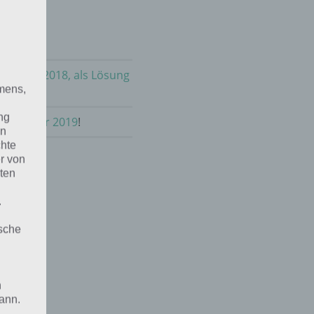
m 14.11.2018, als Lösung
mens,
ng
 November 2019
!
en
chte
r von
ten
.
ische
n
ann.