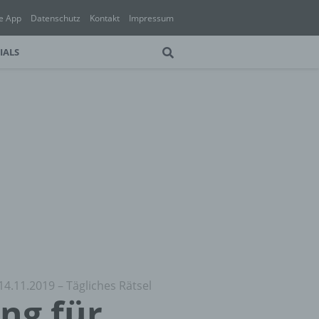
e App
Datenschutz
Kontakt
Impressum
IALS
14.11.2019 – Tägliches Rätsel
ung für