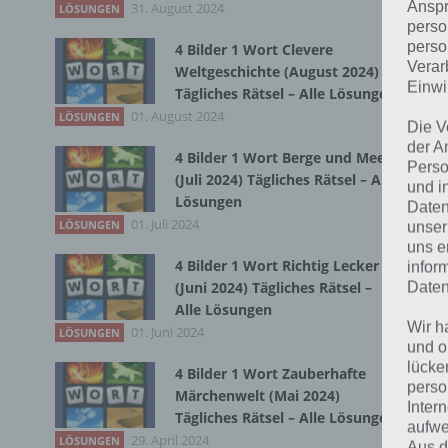
Anspr
31. August 2024
Du 
LÖSUNGEN
perso
perso
4 Bilder 1 Wort Clevere
Verar
Weltgeschichte (August 2024)
Einwi
Tägliches Rätsel – Alle Lösungen
01. August 2024
LÖSUNGEN
Die V
der A
4 Bilder 1 Wort Berge und Meer
Perso
(Juli 2024) Tägliches Rätsel – Alle
und i
Lösungen
Daten
01. Juli 2024
LÖSUNGEN
unser
uns e
4 Bilder 1 Wort Richtig Lecker
infor
Daten
(Juni 2024) Tägliches Rätsel –
Alle Lösungen
Wir h
01. Juni 2024
LÖSUNGEN
und o
lücke
4 Bilder 1 Wort Zauberhafte
perso
Märchenwelt (Mai 2024)
Inter
Tägliches Rätsel – Alle Lösungen
aufwe
29. April 2024
LÖSUNGEN
Aus d