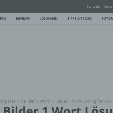
Startseite
Unser
EWS
REVIEWS
LÖSUNGEN
TIPPS & TRICKS
TUTOR
chportal
>
4 Bilder 1 Wort
>
4 Bilder 1 Wort Lösung für den 
 Bilder 1 Wort Lös