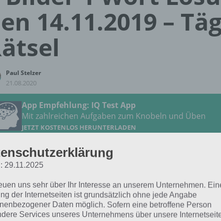
en 14.11.2019 – Täg
ätsel
Paul Stelzer
21.08.2020
App Empfehlung: IQ Test App
Mit zahlreichen Aufgaben zum Knobeln und Üben
JETZT KOSTENLOS HERUNTERLADEN
enschutzerklärung
 Lösung für das tägliche Rätsel vom 14.11.2019 zu Ams
: 29.11.2025
9 in 4 Bilder 1 Wort. Wenn du dort aktuell feststeckst, hie
reuen uns sehr über Ihr Interesse an unserem Unternehmen. Ein
ng der Internetseiten ist grundsätzlich ohne jede Angabe
LEHNE
nenbezogener Daten möglich. Sofern eine betroffene Person
dere Services unseres Unternehmens über unsere Internetseite