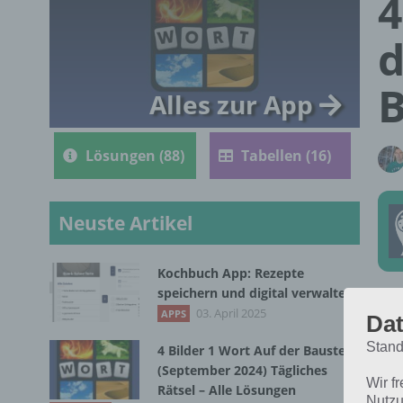
4
d
B
Alles zur App
Lösungen (88)
Tabellen (16)
Neuste Artikel
Kochbuch App: Rezepte
speichern und digital verwalten
Die
03. April 2025
APPS
Dat
Nov
Stand
4 Bilder 1 Wort Auf der Baustelle
für
(September 2024) Tägliches
Wir f
Rätsel – Alle Lösungen
Nutzu