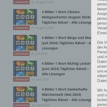
31. August 2024
LÖSUNGEN
perso
beson
4 Bilder 1 Wort Clevere
Bei
Anspr
Weltgeschichte (August 2024)
perso
wir
Tägliches Rätsel – Alle Lösungen
perso
01. August 2024
LÖSUNGEN
Verar
T
Einwi
4 Bilder 1 Wort Berge und Meer
Die V
(Juli 2024) Tägliches Rätsel – Alle
der A
Lösungen
Perso
01. Juli 2024
LÖSUNGEN
und i
Daten
4 Bilder 1 Wort Richtig Lecker
unser
(Juni 2024) Tägliches Rätsel –
uns e
Alle Lösungen
infor
01. Juni 2024
LÖSUNGEN
Daten
4 Bilder 1 Wort Zauberhafte
Wir h
Märchenwelt (Mai 2024)
und o
Tägliches Rätsel – Alle Lösungen
lücke
perso
29. April 2024
LÖSUNGEN