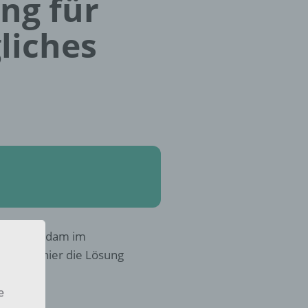
ung für
liches
zu Amsterdam im
teckst, hier die Lösung
e