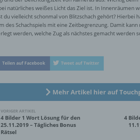
ei natürliches weißes Licht das Ziel ist. In Innenräumen wi
c) Verarbeitung
t du vielleicht schonmal von Blitzschach gehört? Hierbei h
Verarbeitung ist jeder mit oder ohne Hilfe automatisierter Verfa
m des Schachspiels mit eine Zeitbegrenzung. Damit kann 
ausgeführte Vorgang oder jede solche Vorgangsreihe im
rlegt werden, welche Zug als nächstes gemacht werden so
Zusammenhang mit personenbezogenen Daten wie das Erheb
das Erfassen, die Organisation, das Ordnen, die Speicherung, 
Anpassung oder Veränderung, das Auslesen, das Abfragen, die
Verwendung, die Offenlegung durch Übermittlung, Verbreitung 
eine andere Form der Bereitstellung, den Abgleich oder die
Teilen auf Facebook
Tweet auf Twitter
Verknüpfung, die Einschränkung, das Löschen oder die Vernich
d) Einschränkung der Verarbeitung
Mehr Artikel hier auf Touch
Einschränkung der Verarbeitung ist die Markierung gespeichert
personenbezogener Daten mit dem Ziel, ihre künftige Verarbeit
VORIGER ARTIKEL
einzuschränken.
4 Bilder 1 Wort Lösung für den
4 Bild
25.11.2019 – Tägliches Bonus
11.1
Rätsel
e) Profiling