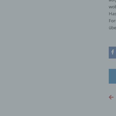
wob
Has
For
übe