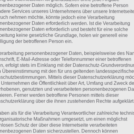
BLITZ
nenbezogener Daten möglich. Sofern eine betroffene Person
dere Services unseres Unternehmens über unsere Internetseite
 dieser Lösung handelt es sich um das tägliche Bonus Rät
uch nehmen möchte, könnte jedoch eine Verarbeitung
nenbezogener Daten erforderlich werden. Ist die Verarbeitung
 noch die Links beispielsweise zum täglichen Rätsel und w
nenbezogener Daten erforderlich und besteht für eine solche
beitung keine gesetzliche Grundlage, holen wir generell eine
ägliches Rätsel:
Zur Lösung vom 14.11.2019
lligung der betroffenen Person ein.
erarbeitung personenbezogener Daten, beispielsweise des Na
Rätsel aus dem Jahr 2018:
Schau mal, was vor einem Jahr, a
nschrift, E-Mail-Adresse oder Telefonnummer einer betroffenen
gesucht war
n, erfolgt stets im Einklang mit der Datenschutz-Grundverordnu
n Übereinstimmung mit den für uns geltenden landesspezifisch
Zur Übersicht
:
4 Bilder 1 Wort Lösungen zu Amsterdam im
schutzbestimmungen. Mittels dieser Datenschutzerklärung mö
 Unternehmen die Öffentlichkeit über Art, Umfang und Zweck de
rhobenen, genutzten und verarbeiteten personenbezogenen Da
mieren. Ferner werden betroffene Personen mittels dieser
schutzerklärung über die ihnen zustehenden Rechte aufgeklärt
aben als für die Verarbeitung Verantwortlicher zahlreiche techn
rganisatorische Maßnahmen umgesetzt, um einen möglichst
nlosen Schutz der über diese Internetseite verarbeiteten
nenbezogenen Daten sicherzustellen. Dennoch können