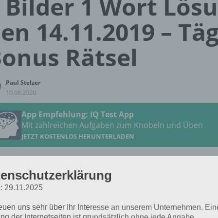
 Bilder 1 Wort Lös
en 14.11.2019 – Täg
onus Rätsel
Paul Stelzer
10.08.2020
App Empfehlung: IQ Test App
Mit zahlreichen Aufgaben zum Knobeln und Üben
JETZT KOSTENLOS HERUNTERLADEN
 Lösung für das tägliche
BONUS
Rätsel vom 14.11.2019 
enschutzerklärung
ember 2019 in 4 Bilder 1 Wort. Wenn du dort aktuell fests
: 29.11.2025
 dich:
reuen uns sehr über Ihr Interesse an unserem Unternehmen. Ein
ng der Internetseiten ist grundsätzlich ohne jede Angabe