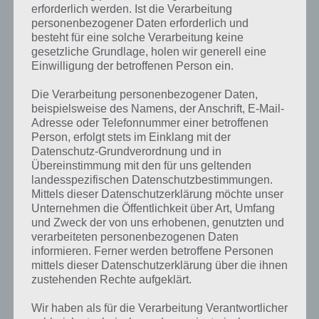
erforderlich werden. Ist die Verarbeitung
personenbezogener Daten erforderlich und
besteht für eine solche Verarbeitung keine
gesetzliche Grundlage, holen wir generell eine
Einwilligung der betroffenen Person ein.
Die Verarbeitung personenbezogener Daten,
Kurze Begriffserklärung zur Lösung
beispielsweise des Namens, der Anschrift, E-Mail-
Formel
Adresse oder Telefonnummer einer betroffenen
Person, erfolgt stets im Einklang mit der
Datenschutz-Grundverordnung und in
Formel ist die Lösung für das tägliche Rätsel am 14.11.2018 in 4 Bilder
Übereinstimmung mit den für uns geltenden
1 Wort, doch welche Bedeutung hat dieses eigentlich und was gibt es
landesspezifischen Datenschutzbestimmungen.
dazu zu wissen? Passt das Wort auch zu Kuba? Zu bestimmten
Mittels dieser Datenschutzerklärung möchte unser
Lösungen präsentieren wir daher auch immer eine kurze
Unternehmen die Öffentlichkeit über Art, Umfang
Begriffserklärung!
und Zweck der von uns erhobenen, genutzten und
verarbeiteten personenbezogenen Daten
An was denkst du als erstes, wenn du das Wort „Formel“ hörst? An
informieren. Ferner werden betroffene Personen
den Automobilsport „Formel 1“ oder doch eher an die Formel im
mittels dieser Datenschutzerklärung über die ihnen
wissenschaftlichen Sinne?
zustehenden Rechte aufgeklärt.
Bei letzterem handelt es sich bei einer Formel um eine Folge von
Wir haben als für die Verarbeitung Verantwortlicher
Zahlen, Buchstaben, Symbolen, Worten und Formelzeichen, die