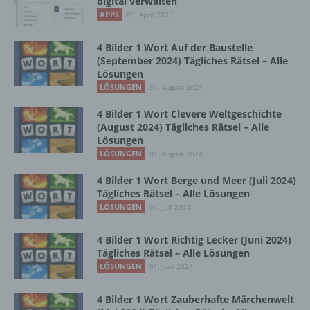
digital verwalten
Vorgang oder jede solche Vorgangsreihe im
APPS
03. April 2025
Zusammenhang mit personenbezogenen
Daten wie das Erheben, das Erfassen, die
Organisation, das Ordnen, die Speicherung,
4 Bilder 1 Wort Auf der Baustelle
die Anpassung oder Veränderung, das
(September 2024) Tägliches Rätsel – Alle
Auslesen, das Abfragen, die Verwendung,
Lösungen
die Offenlegung durch Übermittlung,
LÖSUNGEN
31. August 2024
Verbreitung oder eine andere Form der
Bereitstellung, den Abgleich oder die
4 Bilder 1 Wort Clevere Weltgeschichte
(August 2024) Tägliches Rätsel – Alle
Verknüpfung, die Einschränkung, das
Lösungen
Löschen oder die Vernichtung.
LÖSUNGEN
01. August 2024
4 Bilder 1 Wort Berge und Meer (Juli 2024)
d) Einschränkung der Verarbeitung
Tägliches Rätsel – Alle Lösungen
LÖSUNGEN
01. Juli 2024
Einschränkung der Verarbeitung ist die
Markierung gespeicherter
4 Bilder 1 Wort Richtig Lecker (Juni 2024)
personenbezogener Daten mit dem Ziel, ihre
Tägliches Rätsel – Alle Lösungen
künftige Verarbeitung einzuschränken.
LÖSUNGEN
01. Juni 2024
4 Bilder 1 Wort Zauberhafte Märchenwelt
e) Profiling