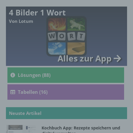
mehreren besonderen Merkmalen, die
Ausdruck der physischen, physiologischen,
4 Bilder 1 Wort
genetischen, psychischen, wirtschaftlichen,
kulturellen oder sozialen Identität dieser
Von Lotum
natürlichen Person sind, identifiziert werden
kann.
b) betroffene Person
Alles zur App
Betroffene Person ist jede identifizierte oder
identifizierbare natürliche Person, deren
Lösungen (88)
personenbezogene Daten von dem für die
Verarbeitung Verantwortlichen verarbeitet
werden.
Tabellen (16)
c) Verarbeitung
Neuste Artikel
Verarbeitung ist jeder mit oder ohne Hilfe
Kochbuch App: Rezepte speichern und
automatisierter Verfahren ausgeführte