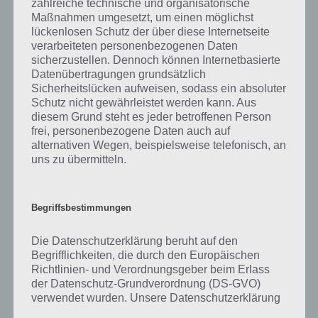
zahlreiche technische und organisatorische
einen Sachverhalt verkürzt darlegt. Dies kann aus dem Bereich der
Maßnahmen umgesetzt, um einen möglichst
Mathematik, Physik oder Chemie stammen. Wenn ein solcher
lückenlosen Schutz der über diese Internetseite
Ausdruck in eine solche Formel umgewandelt wird, sprechen wir
verarbeiteten personenbezogenen Daten
auch von Verformelung. Hast du gewusst, dass es für die
sicherzustellen. Dennoch können Internetbasierte
Schreibweise von Formeln sogar eine internationale Norm, die
Datenübertragungen grundsätzlich
ISO/IEC 80000 gibt? Diese zum Beispiel beschäftigt sich mit den
Sicherheitslücken aufweisen, sodass ein absoluter
Größen und Einheiten.
Schutz nicht gewährleistet werden kann. Aus
diesem Grund steht es jeder betroffenen Person
frei, personenbezogene Daten auch auf
Formeln finden wir aber nicht nur in diesen Gebieten, sondern auch
alternativen Wegen, beispielsweise telefonisch, an
in der Sprachwissenschaft sprechen wir von Formel, beispielsweise
uns zu übermitteln.
eine Grußformel oder auch eine Redewendung kann als Formel
bezeichnet werden. Auch im Rechtswesen finden wir Formeln, die
„Rechtsformel“ wie bspw. die „Frank’sche Formel“, der „Heck’schen
Begriffsbestimmungen
Formel“ und viele mehr.
Die Datenschutzerklärung beruht auf den
Sprechen wir von Formelsport, dann handelt es sich um eine Form,
Begrifflichkeiten, die durch den Europäischen
in welcher die Fahrzeuge durch technische Regeln so festgelegt ist,
Richtlinien- und Verordnungsgeber beim Erlass
dass ein Wettbewerb unter gleichen Bedingungen möglich ist. Die
der Datenschutz-Grundverordnung (DS-GVO)
bekannteste Formelserie der Welt dürfte hierbei die Formel 1 sein.
verwendet wurden. Unsere Datenschutzerklärung
Hier sind auch zahlreiche große Automobilhersteller vertreten, um
soll sowohl für die Öffentlichkeit als auch für
sich im Wettkampf zu messen.