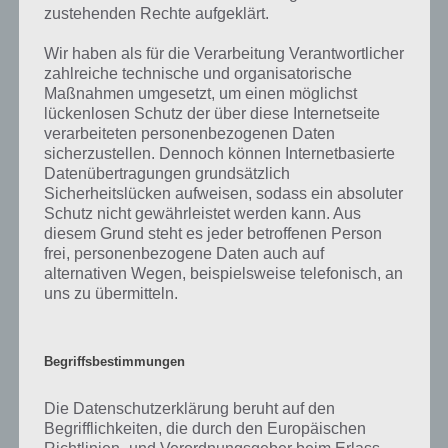
gibt es dazu zu wissen? Passt das Wort auch zu Indonesien? Zu
zustehenden Rechte aufgeklärt.
bestimmten Lösungen präsentieren wir daher auch immer eine
kurze Begriffserklärung!
Wir haben als für die Verarbeitung Verantwortlicher
zahlreiche technische und organisatorische
Ein Notarzt sind Ärzte, die in Notfällen so schnell wie möglich mit
Maßnahmen umgesetzt, um einen möglichst
einem Krankenwagen zu einem Patienten kommen und ihn
lückenlosen Schutz der über diese Internetseite
präklinisch versorgen. Sie sind mit einer Reihe von medizinischen
verarbeiteten personenbezogenen Daten
Geräten und Medikamenten ausgestattet, um vor Ort helfen und
sicherzustellen. Dennoch können Internetbasierte
arbeiten zu können.
Datenübertragungen grundsätzlich
Sicherheitslücken aufweisen, sodass ein absoluter
Notärzte arbeiten mit speziell geschultem Rettungspersonal
Schutz nicht gewährleistet werden kann. Aus
(Rettungssanitäter in Deutschland und Rettungsassistenten in
diesem Grund steht es jeder betroffenen Person
frei, personenbezogene Daten auch auf
Österreich) zusammen und sind befugt, diesem Personal
alternativen Wegen, beispielsweise telefonisch, an
medizinische Anweisungen zu geben.
uns zu übermitteln.
In der Regel kann jederzeit ein Notarzt gerufen werden, wenn das
Rettungsteam vor Ort dies für gerechtfertigt hält. Zum Beispiel, wenn
Begriffsbestimmungen
sich der Zustand des Patienten verschlechtert oder die Situation
kritischer wird als sie jetzt ist.
Die Datenschutzerklärung beruht auf den
Begrifflichkeiten, die durch den Europäischen
Neben der medizinischen Ausbildung müssen Notärzte über