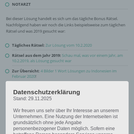
NOTARZT
Bei dieser Lösung handelt es sich um das tägliche Bonus Rätsel.
Nachfolgend haben wir noch die Links beispielsweise zum täglichen
Rätsel und was 2019 gesucht war:
Tägliches Rätsel:
Zur Lösung vom 10.2.2020
Rätsel aus dem Jahr 2019:
Schau mal, was vor einem Jahr, am
10.2.2019, als Lösung gesucht war
Zur Übersicht
:
4 Bilder 1 Wort Lösungen zu Indonesien im
Februar 2020
!
Datenschutzerklärung
Stand: 29.11.2025
Wir freuen uns sehr über Ihr Interesse an unserem
Unternehmen. Eine Nutzung der Internetseiten ist
grundsätzlich ohne jede Angabe
personenbezogener Daten möglich. Sofern eine