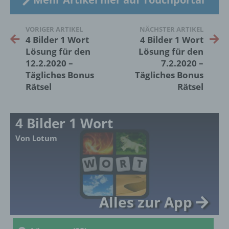
Kennung wie einem Namen, zu einer
Kennnummer, zu Standortdaten, zu einer
Online-Kennung oder zu einem oder
VORIGER ARTIKEL
NÄCHSTER ARTIKEL
mehreren besonderen Merkmalen, die
4 Bilder 1 Wort
4 Bilder 1 Wort
Ausdruck der physischen, physiologischen,
Lösung für den
Lösung für den
genetischen, psychischen, wirtschaftlichen,
12.2.2020 –
7.2.2020 –
kulturellen oder sozialen Identität dieser
Tägliches Bonus
Tägliches Bonus
natürlichen Person sind, identifiziert werden
Rätsel
Rätsel
kann.
4 Bilder 1 Wort
b) betroffene Person
Von Lotum
Betroffene Person ist jede identifizierte oder
identifizierbare natürliche Person, deren
personenbezogene Daten von dem für die
Verarbeitung Verantwortlichen verarbeitet
werden.
Alles zur App
c) Verarbeitung