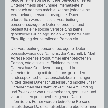
betroffene Person besondere Services unseres
Unternehmens über unsere Internetseite in
Anspruch nehmen möchte, könnte jedoch eine
Verarbeitung personenbezogener Daten
erforderlich werden. Ist die Verarbeitung
personenbezogener Daten erforderlich und
besteht für eine solche Verarbeitung keine
gesetzliche Grundlage, holen wir generell eine
Einwilligung der betroffenen Person ein.
Die Verarbeitung personenbezogener Daten,
beispielsweise des Namens, der Anschrift, E-Mail-
Adresse oder Telefonnummer einer betroffenen
Person, erfolgt stets im Einklang mit der
Datenschutz-Grundverordnung und in
Übereinstimmung mit den für uns geltenden
landesspezifischen Datenschutzbestimmungen.
Kurze Begriffserklärung zur Lösung
Mittels dieser Datenschutzerklärung möchte unser
Unternehmen die Öffentlichkeit über Art, Umfang
Notarzt
und Zweck der von uns erhobenen, genutzten und
verarbeiteten personenbezogenen Daten
Notarzt ist die Lösung für das tägliche Bonus Rätsel am 10.2.2020 in 4
informieren. Ferner werden betroffene Personen
Bilder 1 Wort, doch welche Bedeutung hat dieses eigentlich und was
mittels dieser Datenschutzerklärung über die ihnen