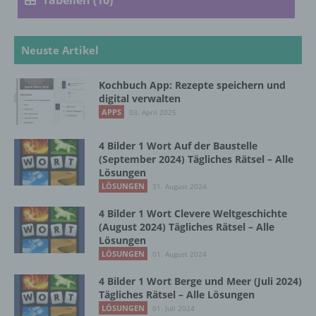
Tabellen (16)
Verarbeitung ist jeder mit oder ohne Hilfe
automatisierter Verfahren ausgeführte
Vorgang oder jede solche Vorgangsreihe im
Neuste Artikel
Zusammenhang mit personenbezogenen
Daten wie das Erheben, das Erfassen, die
Organisation, das Ordnen, die Speicherung,
Kochbuch App: Rezepte speichern und
die Anpassung oder Veränderung, das
digital verwalten
Auslesen, das Abfragen, die Verwendung,
APPS
03. April 2025
die Offenlegung durch Übermittlung,
Verbreitung oder eine andere Form der
4 Bilder 1 Wort Auf der Baustelle
Bereitstellung, den Abgleich oder die
(September 2024) Tägliches Rätsel – Alle
Verknüpfung, die Einschränkung, das
Lösungen
Löschen oder die Vernichtung.
LÖSUNGEN
31. August 2024
4 Bilder 1 Wort Clevere Weltgeschichte
(August 2024) Tägliches Rätsel – Alle
d) Einschränkung der Verarbeitung
Lösungen
LÖSUNGEN
01. August 2024
Einschränkung der Verarbeitung ist die
Markierung gespeicherter
4 Bilder 1 Wort Berge und Meer (Juli 2024)
personenbezogener Daten mit dem Ziel, ihre
Tägliches Rätsel – Alle Lösungen
künftige Verarbeitung einzuschränken.
LÖSUNGEN
01. Juli 2024