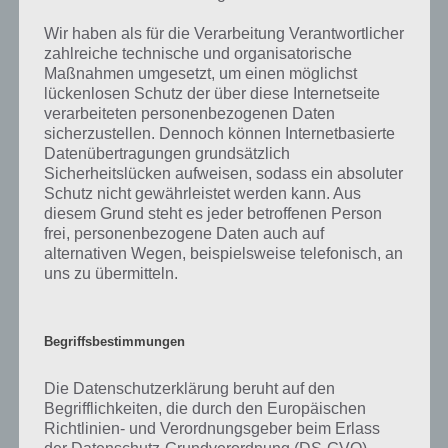
gibt es dazu zu wissen? Passt das Wort auch zu Indonesien? Zu
bestimmten Lösungen präsentieren wir daher auch immer eine
Wir haben als für die Verarbeitung Verantwortlicher
kurze Begriffserklärung!
zahlreiche technische und organisatorische
Maßnahmen umgesetzt, um einen möglichst
Die Tropen bezeichnen bestimmte Regionen der Erde, südlich und
lückenlosen Schutz der über diese Internetseite
nördlich des Äquators in denen es das ganze Jahr über sehr heiß-
verarbeiteten personenbezogenen Daten
feucht und meistens sonnig ist. In den Tropen findet sich daher eine
sicherzustellen. Dennoch können Internetbasierte
sehr reiche Flora und Fauna, vor allem in den tropischen
Datenübertragungen grundsätzlich
Regenwäldern. Dort liegt die Luftfeuchtigkeit fast immer über 70 %.
Sicherheitslücken aufweisen, sodass ein absoluter
Teile der Tropen befinden sich in Australien, Afrika, Asien und
Schutz nicht gewährleistet werden kann. Aus
diesem Grund steht es jeder betroffenen Person
Südamerika. Prägend sind die konstant heißen Temperaturen, das
frei, personenbezogene Daten auch auf
Tageszeitenklima und die durch die Passatzirkulation geprägten
alternativen Wegen, beispielsweise telefonisch, an
Niederschläge. In diesen Gebieten gibt es keine thermischen
uns zu übermitteln.
Jahreszeiten, da der Stand der Sonne fast immer gleich hoch ist. Die
Tropen gelten als die heißeste Klimazone der Erde. Sie wird auch
solare Klimazone genannt. Es herrschen dort durchschnittliche
Temperaturen zwischen 20 und 30 Grad Celsius. Die Temperaturen
Begriffsbestimmungen
können jedoch am Tag sehr stark schwanken.
Die Datenschutzerklärung beruht auf den
Begrifflichkeiten, die durch den Europäischen
Diese Gebiete lassen sich insgesamt in 5 Vegetationszonen einteilen.
Richtlinien- und Verordnungsgeber beim Erlass
Je nachdem, wie den Pflanzen in diesen Zonen ausreichend Wasser
der Datenschutz-Grundverordnung (DS-GVO)