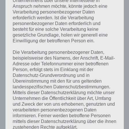
Unternehmens über unsere Internetseite in
Anspruch nehmen möchte, könnte jedoch eine
Verarbeitung personenbezogener Daten
erforderlich werden. Ist die Verarbeitung
personenbezogener Daten erforderlich und
besteht für eine solche Verarbeitung keine
gesetzliche Grundlage, holen wir generell eine
Einwilligung der betroffenen Person ein.
Die Verarbeitung personenbezogener Daten,
beispielsweise des Namens, der Anschrift, E-Mail-
Adresse oder Telefonnummer einer betroffenen
Person, erfolgt stets im Einklang mit der
Datenschutz-Grundverordnung und in
Übereinstimmung mit den für uns geltenden
landesspezifischen Datenschutzbestimmungen.
Mittels dieser Datenschutzerklärung möchte unser
Kurze Begriffserklärung zur Lösung
Unternehmen die Öffentlichkeit über Art, Umfang
und Zweck der von uns erhobenen, genutzten und
Tropen
verarbeiteten personenbezogenen Daten
informieren. Ferner werden betroffene Personen
Tropen ist die Lösung für das tägliche Bonus Rätsel am 7.2.2020 in 4
mittels dieser Datenschutzerklärung über die ihnen
Bilder 1 Wort, doch welche Bedeutung hat dieses eigentlich und was
zustehenden Rechte aufgeklärt.