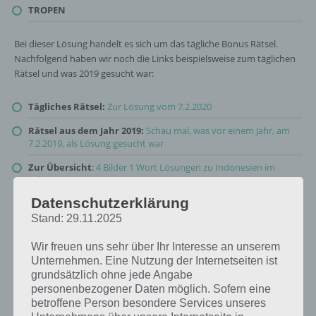
TROPEN
Bei dieser Lösung handelt es sich um das tägliche Bonus Rätsel.
Nachfolgend haben wir noch die Links beispielsweise zum täglichen
Rätsel und was 2019 gesucht war:
Tägliches Rätsel:
Zur Lösung vom 7.2.2020
Rätsel aus dem Jahr 2019:
Schau mal, was vor einem Jahr, am
7.2.2019, als Lösung gesucht war
Zur Übersicht
:
4 Bilder 1 Wort Lösungen zu Indonesien im
Februar 2020
!
Datenschutzerklärung
Stand: 29.11.2025
Wir freuen uns sehr über Ihr Interesse an unserem
Unternehmen. Eine Nutzung der Internetseiten ist
grundsätzlich ohne jede Angabe
personenbezogener Daten möglich. Sofern eine
betroffene Person besondere Services unseres