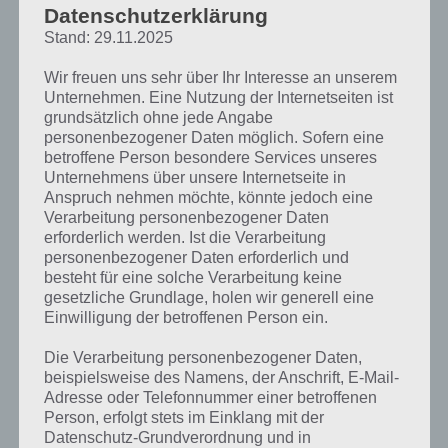
einstellen musst, findest du hier ein paar Tipps und Tricks, wie du mit
Datenschutzerklärung
ein paar Handgriffen dein Team zum Sieg führen kannst.
Stand: 29.11.2025
Wir freuen uns sehr über Ihr Interesse an unserem
Aufstellung und Formation beachten in Top
Unternehmen. Eine Nutzung der Internetseiten ist
Eleven
grundsätzlich ohne jede Angabe
personenbezogener Daten möglich. Sofern eine
betroffene Person besondere Services unseres
Die Aufstellung ist maßgebend für den Rest deiner Strategie und
Unternehmens über unsere Internetseite in
daran sollte sich dann auch deine Taktik in Top Eleven ausrichten.
Anspruch nehmen möchte, könnte jedoch eine
Wichtigste Regel ist dabei, dass du versuchen solltest so viele Spieler
Verarbeitung personenbezogener Daten
wie möglich auf ihren Lieblingspositionen auflaufen zu lassen. Diese
erforderlich werden. Ist die Verarbeitung
werden dir im Top Eleven mit hellgrünen Markierungen angezeigt.
personenbezogener Daten erforderlich und
Ebenfalls bekommt der Spieler auf dem Spielfeld ein gelbes
besteht für eine solche Verarbeitung keine
Ausrufezeichen neben seinen Namen gesetzt.
gesetzliche Grundlage, holen wir generell eine
Einwilligung der betroffenen Person ein.
Weiterhin solltest du mindestens 3 Defensive und 3 Offensive Spieler
in Top Eleven aufstellen um Tore zu schießen bzw. welche auch
Die Verarbeitung personenbezogener Daten,
verhindern zu können. Die restlichen 4 Spieler kannst du im
beispielsweise des Namens, der Anschrift, E-Mail-
Mittelfeld beliebig positionieren. Ideal wäre natürlich eine Raute
Adresse oder Telefonnummer einer betroffenen
(DMC, ML, MR, AMC) oder eine Kette (ML, MC , MC, MR). Wenn du es
Person, erfolgt stets im Einklang mit der
jedoch lieber Defensiver oder Offensiver magst, richte dein Team mit
Datenschutz-Grundverordnung und in