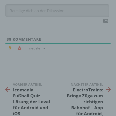
Interessen, Zuverlässigkeit, Verhalten,
Aufenthaltsort oder Ortswechsel dieser
natürlichen Person zu analysieren oder
vorherzusagen.
f) Pseudonymisierung
38
KOMMENTARE
Pseudonymisierung ist die Verarbeitung
neuste
personenbezogener Daten in einer Weise,
auf welche die personenbezogenen Daten
ohne Hinzuziehung zusätzlicher
Informationen nicht mehr einer spezifischen
betroffenen Person zugeordnet werden
können, sofern diese zusätzlichen
Informationen gesondert aufbewahrt werden
VORIGER ARTIKEL
NÄCHSTER ARTIKEL
und technischen und organisatorischen
Icomania
ElectroTrains:
Maßnahmen unterliegen, die gewährleisten,
Fußball Quiz
Bringe Züge zum
dass die personenbezogenen Daten nicht
Lösung der Level
richtigen
einer identifizierten oder identifizierbaren
für Android und
Bahnhof – App
natürlichen Person zugewiesen werden.
iOS
für Android,