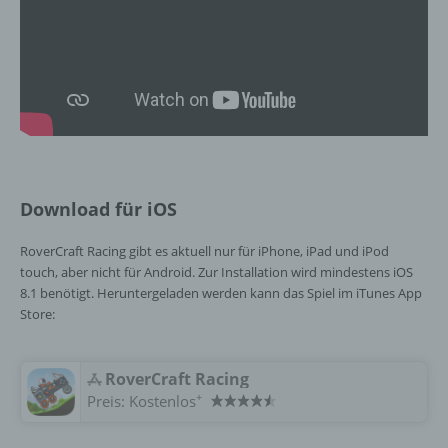
so kann der Verantwortliche
beziehungsweise können die bestimmten
Kriterien seiner Benennung nach dem
Unionsrecht oder dem Recht der
Mitgliedstaaten vorgesehen werden.
h) Auftragsverarbeiter
Auftragsverarbeiter ist eine natürliche oder
Download für iOS
juristische Person, Behörde, Einrichtung
oder andere Stelle, die personenbezogene
RoverCraft Racing gibt es aktuell nur für iPhone, iPad und iPod
Daten im Auftrag des Verantwortlichen
touch, aber nicht für Android. Zur Installation wird mindestens iOS
verarbeitet.
8.1 benötigt. Heruntergeladen werden kann das Spiel im iTunes App
Store:
i) Empfänger
RoverCraft Racing
Empfänger ist eine natürliche oder juristische
+
Preis:
Kostenlos
Person, Behörde, Einrichtung oder andere
Stelle, der personenbezogene Daten