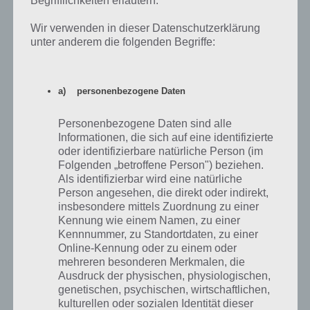
Begrifflichkeiten erläutern.
Wir verwenden in dieser Datenschutzerklärung
unter anderem die folgenden Begriffe:
a) personenbezogene Daten
Personenbezogene Daten sind alle
Informationen, die sich auf eine identifizierte
Täglich gibt es in der App RoverCraft Racing eine
oder identifizierbare natürliche Person (im
Challenge. Durch das Lösen kassierst du 1000 Münzen
Folgenden „betroffene Person") beziehen.
Als identifizierbar wird eine natürliche
Person angesehen, die direkt oder indirekt,
insbesondere mittels Zuordnung zu einer
Weitere RoverCraft Racing Tipps und Tricks
Kennung wie einem Namen, zu einer
Kennnummer, zu Standortdaten, zu einer
Wenn du weitere Tipps und Tricks zu RoverCraft Racing hast, so teile
Online-Kennung oder zu einem oder
uns dies einfach in den Kommentaren mit. Wir werden den Artikel
mehreren besonderen Merkmalen, die
dann entsprechend erweitern, sodass dieser noch wertvollere
Ausdruck der physischen, physiologischen,
Hinweise beinhaltet.
genetischen, psychischen, wirtschaftlichen,
kulturellen oder sozialen Identität dieser