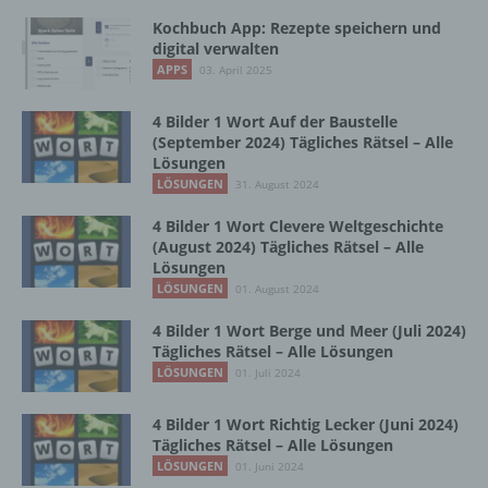
Datenschutzgesetze und anderer Bestimmungen
Kochbuch App: Rezepte speichern und
mit datenschutzrechtlichem Charakter ist die:
digital verwalten
APPS
03. April 2025
InnoMobile GmbH
4 Bilder 1 Wort Auf der Baustelle
Schlehenweg 20
(September 2024) Tägliches Rätsel – Alle
Lösungen
18069 Lambrechtshagen
LÖSUNGEN
31. August 2024
DE
4 Bilder 1 Wort Clevere Weltgeschichte
(August 2024) Tägliches Rätsel – Alle
Lösungen
Cookies / SessionStorage / LocalStorage
LÖSUNGEN
01. August 2024
4 Bilder 1 Wort Berge und Meer (Juli 2024)
Die Internetseiten verwenden teilweise so
Tägliches Rätsel – Alle Lösungen
genannte Cookies, LocalStorage und
LÖSUNGEN
01. Juli 2024
SessionStorage. Dies dient dazu, unser Angebot
nutzerfreundlicher, effektiver und sicherer zu
machen. Local Storage und SessionStorage ist
4 Bilder 1 Wort Richtig Lecker (Juni 2024)
eine Technologie, mit welcher ihr Browser Daten
Tägliches Rätsel – Alle Lösungen
auf Ihrem Computer oder mobilen Gerät
LÖSUNGEN
01. Juni 2024
abspeichert. Cookies sind Textdateien, welche