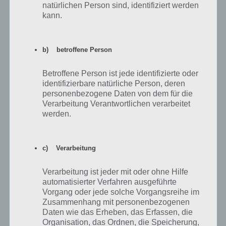
natürlichen Person sind, identifiziert werden
Unsere Fahrzeuge für die einzelnen
kann.
Welten
Zum Abschluss haben wir noch eine Übersicht über unsere
b) betroffene Person
Fahrzeuge für die einzelnen Welten, mit denen wir gute Erfahrungen
gemacht haben. Gerne kannst du in den Kommentaren auch noch
Betroffene Person ist jede identifizierte oder
deine Fahrzeuge für RoverCraft Racing reinstellen (Link zum Bild
identifizierbare natürliche Person, deren
posten).
personenbezogene Daten von dem für die
Verarbeitung Verantwortlichen verarbeitet
werden.
Mit diesem Fahrzeug haben wir den Merkur
bei RoverCraft Racing gemeistert
c) Verarbeitung
Mit dem nachfolgend dargestellten Fahrzeug konnten wir den
Merkur meistern. Vor allem die letzten Abschnitte der Strecke durch
Verarbeitung ist jeder mit oder ohne Hilfe
den steilen Ansteig machte uns Probleme. Daher hatten wir noch
automatisierter Verfahren ausgeführte
eine Turbine angebracht. In Verbindung mit zwei Batterien und einer
Vorgang oder jede solche Vorgangsreihe im
sehr stabilen Front haben wir 100 Prozent des Merkur gemeistert.
Zusammenhang mit personenbezogenen
Den Anstieg konnten wir dank des Boost dann in RoverCraft Racing
Daten wie das Erheben, das Erfassen, die
schaffen.
Organisation, das Ordnen, die Speicherung,