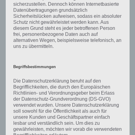
sicherzustellen. Dennoch können Internetbasierte
Tipp 5: Die tägliche Challenge bringt enorm
Datenübertragungen grundsätzlich
viele Münzen
Sicherheitslücken aufweisen, sodass ein absoluter
Schutz nicht gewährleistet werden kann. Aus
Die wertvollsten Tipps für RoverCraft Racing haben wir aber in Bezug
diesem Grund steht es jeder betroffenen Person
auf die tägliche Challenge. Zunächst solltest du diese unbedingt
frei, personenbezogene Daten auch auf
alternativen Wegen, beispielsweise telefonisch, an
erledigen, denn dafür bekommst du 1000 Münzen, wenn du die
uns zu übermitteln.
Raumstation erreichst. Während einige Challenges einfach sind, kann
man sich bei anderen aber auch länger aufhalten. Täglich stehen dir
drei kostenlose Versuche zur Verfügung. Schaffst du es nicht, kannst
du für den Tag gegen Münzen einen weiteren Versuch kaufen oder
Begriffsbestimmungen
wartest auf den nächsten Tag.
Die Datenschutzerklärung beruht auf den
Wenn dir das zu lange dauert oder du schneller in RoverCraft Racing
Begrifflichkeiten, die durch den Europäischen
an Münzen gelangen willst, dann solltest du den Flugzeugmodus
Richtlinien- und Verordnungsgeber beim Erlass
deines iPhone / iPad aktivieren. Danach kannst du das Datum an
der Datenschutz-Grundverordnung (DS-GVO)
einem Gerät ändern. Schon beginnt für das Spiel ein neuer Tag und
verwendet wurden. Unsere Datenschutzerklärung
damit eine neue Challenge bzw. drei neue Versuche.
soll sowohl für die Öffentlichkeit als auch für
unsere Kunden und Geschäftspartner einfach
lesbar und verständlich sein. Um dies zu
gewährleisten, möchten wir vorab die verwendeten