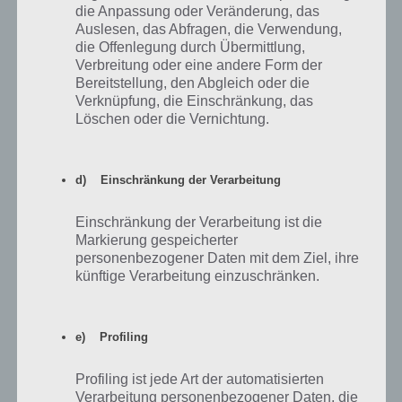
die Anpassung oder Veränderung, das
Auslesen, das Abfragen, die Verwendung,
die Offenlegung durch Übermittlung,
Verbreitung oder eine andere Form der
Bereitstellung, den Abgleich oder die
Verknüpfung, die Einschränkung, das
Löschen oder die Vernichtung.
d) Einschränkung der Verarbeitung
Einschränkung der Verarbeitung ist die
Mit diesem Fahrzeug haben wir den Merkur bei
Markierung gespeicherter
RoverCraft Racing gemeistert
personenbezogener Daten mit dem Ziel, ihre
künftige Verarbeitung einzuschränken.
Fahrzeug für Venus und Erde
e) Profiling
Für Venus und Erde haben wir folgendes Fahrzeug gebaut, mit
Profiling ist jede Art der automatisierten
welchem wir problemlos Venus und Erde geschafft haben. Dabei
Verarbeitung personenbezogener Daten, die
wurden im vorderen Teil zwei Turbinen verbaut, eine nach links und