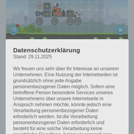
Datenschutzerklärung
Tipps zum Fahrzeug in RoverCraft Racing: Hole dir
Stand: 29.11.2025
wertvolle Utilities, bessere Reifen und weitere
Wir freuen uns sehr über Ihr Interesse an unserem
Rahmen
Unternehmen. Eine Nutzung der Internetseiten ist
grundsätzlich ohne jede Angabe
personenbezogener Daten möglich. Sofern eine
Tipp 3: Mehr Batterien bei RoverCraft Racing
betroffene Person besondere Services unseres
für längere Fahrzeit
Unternehmens über unsere Internetseite in
Anspruch nehmen möchte, könnte jedoch eine
Verarbeitung personenbezogener Daten
Umso mehr Batterien du bei RoverCraft Racing hast, desto mehr Zeit
erforderlich werden. Ist die Verarbeitung
kannst du dir zwischen den einzelnen Sektionen lassen bis du die
personenbezogener Daten erforderlich und
Batterien wieder aufladen kannst. So musst du in RoverCraft Racing
besteht für eine solche Verarbeitung keine
nicht so schnell fahren und kannst dir Zeit lassen. Da die