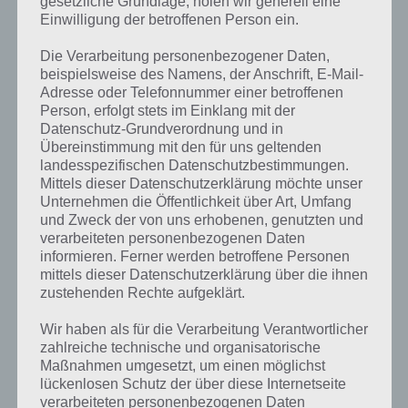
gesetzliche Grundlage, holen wir generell eine
batterieanzeige nämlich von der Zeit abhängt und nicht davon, ob
Einwilligung der betroffenen Person ein.
du Gas gibst, ist die nützlich.
Die Verarbeitung personenbezogener Daten,
In Verbindung mit dem Upgrade der Batterie kannst du so deutlich
beispielsweise des Namens, der Anschrift, E-Mail-
länger fahren. Beachten solltest du aber, dass jedes zusätzliche
Adresse oder Telefonnummer einer betroffenen
Gewicht bei RoverCraft Racing sich negativ auf die Beschleunigung
Person, erfolgt stets im Einklang mit der
und Höchstgeschwindigkeit ausübt.
Datenschutz-Grundverordnung und in
Übereinstimmung mit den für uns geltenden
landesspezifischen Datenschutzbestimmungen.
Tipp 4: Frühzeitig die Turbine am Fahrzeug
Mittels dieser Datenschutzerklärung möchte unser
platzieren
Unternehmen die Öffentlichkeit über Art, Umfang
und Zweck der von uns erhobenen, genutzten und
verarbeiteten personenbezogenen Daten
Wenn du nach einer sinnvollen Investition für dein Fahrzeug suchst,
informieren. Ferner werden betroffene Personen
dann solltest du frühzeitig die Münzen für die Turbine sparen. In
mittels dieser Datenschutzerklärung über die ihnen
Verbindung mit zahlreichen Batterien kannst du dadurch einen
zustehenden Rechte aufgeklärt.
Boost geben, der für mehr Geschwindigkeit deines Fahrzeuges sorgt.
Mit dem Boost kommst du in RoverCraft Racing auch Steigungen
Wir haben als für die Verarbeitung Verantwortlicher
einfacher hoch als auch erreichst du höhere Geschwindigkeiten, was
zahlreiche technische und organisatorische
vor allem im Level Venus von Vorteil ist, denn hier musst du gleich zu
Maßnahmen umgesetzt, um einen möglichst
Beginn einen weiten Sprung überwinden.
lückenlosen Schutz der über diese Internetseite
verarbeiteten personenbezogenen Daten