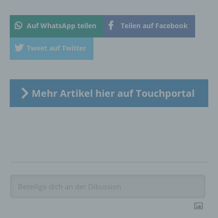
offengelegt werden, unabhängig davon, ob
es sich bei ihr um einen Dritten handelt oder
nicht. Behörden, die im Rahmen eines
Auf WhatsApp teilen
Teilen auf Facebook
bestimmten Untersuchungsauftrags nach
dem Unionsrecht oder dem Recht der
Tweet auf Twitter
Mitgliedstaaten möglicherweise
personenbezogene Daten erhalten, gelten
jedoch nicht als Empfänger.
Mehr Artikel hier auf Touchportal
j) Dritter
Dritter ist eine natürliche oder juristische
Person, Behörde, Einrichtung oder andere
Stelle außer der betroffenen Person, dem
Verantwortlichen, dem Auftragsverarbeiter
und den Personen, die unter der
unmittelbaren Verantwortung des
Verantwortlichen oder des
Auftragsverarbeiters befugt sind, die
personenbezogenen Daten zu verarbeiten.