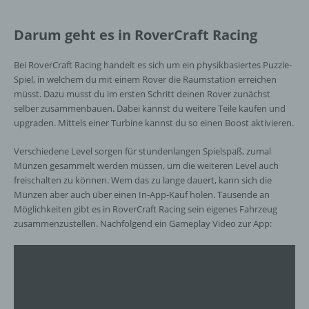
können, sofern diese zusätzlichen
Informationen gesondert aufbewahrt werden
und technischen und organisatorischen
Darum geht es in RoverCraft Racing
Maßnahmen unterliegen, die gewährleisten,
dass die personenbezogenen Daten nicht
Bei RoverCraft Racing handelt es sich um ein physikbasiertes Puzzle-
einer identifizierten oder identifizierbaren
Spiel, in welchem du mit einem Rover die Raumstation erreichen
natürlichen Person zugewiesen werden.
müsst. Dazu musst du im ersten Schritt deinen Rover zunächst
selber zusammenbauen. Dabei kannst du weitere Teile kaufen und
upgraden. Mittels einer Turbine kannst du so einen Boost aktivieren.
g) Verantwortlicher oder für die Verarbeitung
Verantwortlicher
Verschiedene Level sorgen für stundenlangen Spielspaß, zumal
Münzen gesammelt werden müssen, um die weiteren Level auch
Verantwortlicher oder für die Verarbeitung
freischalten zu können. Wem das zu lange dauert, kann sich die
Verantwortlicher ist die natürliche oder
Münzen aber auch über einen In-App-Kauf holen. Tausende an
juristische Person, Behörde, Einrichtung
Möglichkeiten gibt es in RoverCraft Racing sein eigenes Fahrzeug
oder andere Stelle, die allein oder
zusammenzustellen. Nachfolgend ein Gameplay Video zur App:
gemeinsam mit anderen über die Zwecke
und Mittel der Verarbeitung von
personenbezogenen Daten entscheidet.
Sind die Zwecke und Mittel dieser
Verarbeitung durch das Unionsrecht oder
das Recht der Mitgliedstaaten vorgegeben,