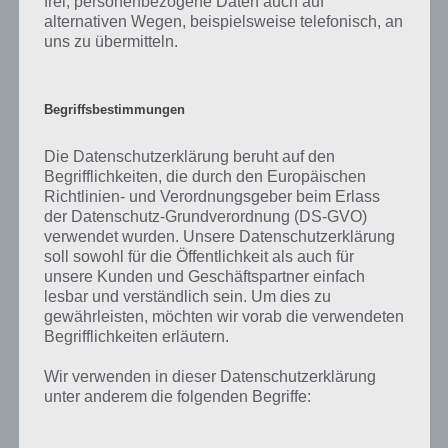
frei, personenbezogene Daten auch auf
Natürlich sind Cheats bei Spielen immer sehr beliebt. Allerdings
alternativen Wegen, beispielsweise telefonisch, an
scheint es für Ragdoll Run keine Cheats zu geben. Zumindest finden
uns zu übermitteln.
sich im Internet noch keine. Falls uns aber welche bekannt werden,
werden wir diese natürlich auch bekanntgeben, um bspw. ein Level
schneller zu beenden und so weiter.
Begriffsbestimmungen
Ragdoll Run Lösung
Die Datenschutzerklärung beruht auf den
Begrifflichkeiten, die durch den Europäischen
Leider gibt es zu Ragdoll Run keine Lösung bzw. Video Walkthrough.
Richtlinien- und Verordnungsgeber beim Erlass
Daher können wir euch leider keine Videos bereitstellen. Allerdings
der Datenschutz-Grundverordnung (DS-GVO)
verwendet wurden. Unsere Datenschutzerklärung
könnt ihr gerne in den Kommentaren nach Lösungen fragen. Wir
soll sowohl für die Öffentlichkeit als auch für
versuchen dann das Level zu spielen und euch dann zu helfen.
unsere Kunden und Geschäftspartner einfach
lesbar und verständlich sein. Um dies zu
gewährleisten, möchten wir vorab die verwendeten
Begrifflichkeiten erläutern.
Auf WhatsApp teilen
Teilen auf Facebook
Wir verwenden in dieser Datenschutzerklärung
Tweet auf Twitter
unter anderem die folgenden Begriffe: