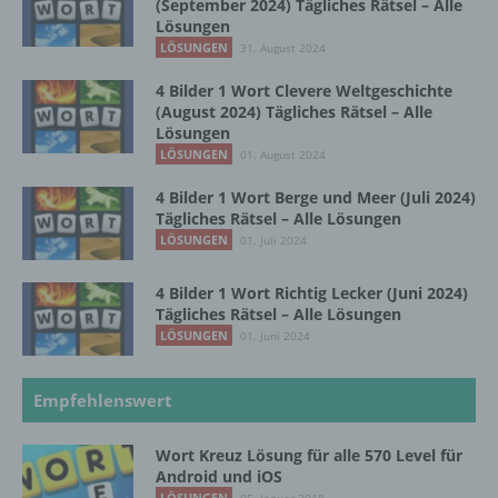
Verknüpfung, die Einschränkung, das
(September 2024) Tägliches Rätsel – Alle
Löschen oder die Vernichtung.
Lösungen
LÖSUNGEN
31. August 2024
4 Bilder 1 Wort Clevere Weltgeschichte
d) Einschränkung der Verarbeitung
(August 2024) Tägliches Rätsel – Alle
Lösungen
Einschränkung der Verarbeitung ist die
LÖSUNGEN
01. August 2024
Markierung gespeicherter
personenbezogener Daten mit dem Ziel, ihre
4 Bilder 1 Wort Berge und Meer (Juli 2024)
Tägliches Rätsel – Alle Lösungen
künftige Verarbeitung einzuschränken.
LÖSUNGEN
01. Juli 2024
4 Bilder 1 Wort Richtig Lecker (Juni 2024)
e) Profiling
Tägliches Rätsel – Alle Lösungen
LÖSUNGEN
01. Juni 2024
Profiling ist jede Art der automatisierten
Verarbeitung personenbezogener Daten, die
darin besteht, dass diese
Empfehlenswert
personenbezogenen Daten verwendet
werden, um bestimmte persönliche Aspekte,
Wort Kreuz Lösung für alle 570 Level für
die sich auf eine natürliche Person beziehen,
Android und iOS
zu bewerten, insbesondere, um Aspekte
LÖSUNGEN