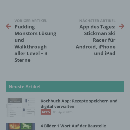
Betroffene Person ist jede identifizierte oder
identifizierbare natürliche Person, deren
VORIGER ARTIKEL
NÄCHSTER ARTIKEL
personenbezogene Daten von dem für die
Pudding
App des Tages:
Verarbeitung Verantwortlichen verarbeitet
Monsters Lösung
Stickman Ski
werden.
und
Racer für
Walkthrough
Android, iPhone
aller Level – 3
und iPad
c) Verarbeitung
Sterne
Verarbeitung ist jeder mit oder ohne Hilfe
automatisierter Verfahren ausgeführte
Vorgang oder jede solche Vorgangsreihe im
Zusammenhang mit personenbezogenen
Neuste Artikel
Daten wie das Erheben, das Erfassen, die
Organisation, das Ordnen, die Speicherung,
Kochbuch App: Rezepte speichern und
die Anpassung oder Veränderung, das
digital verwalten
Auslesen, das Abfragen, die Verwendung,
APPS
03. April 2025
die Offenlegung durch Übermittlung,
Verbreitung oder eine andere Form der
Bereitstellung, den Abgleich oder die
4 Bilder 1 Wort Auf der Baustelle