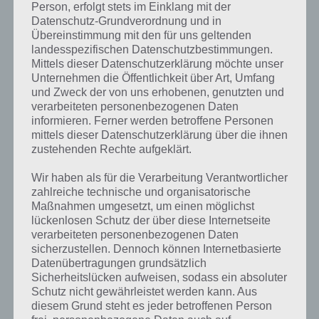
Person, erfolgt stets im Einklang mit der
Datenschutz-Grundverordnung und in
Übereinstimmung mit den für uns geltenden
landesspezifischen Datenschutzbestimmungen.
Mittels dieser Datenschutzerklärung möchte unser
Ragdoll Run Tipps und Tricks
Unternehmen die Öffentlichkeit über Art, Umfang
und Zweck der von uns erhobenen, genutzten und
Als ersten Tipp kann ich euch geben zunächst mit der Steuerung
verarbeiteten personenbezogenen Daten
vertraut zu machen. So kam ich zunächst in Level 1 von Ragdoll Run
informieren. Ferner werden betroffene Personen
so gut wie nicht weiter, weil ich das mit der Drehung noch nicht
mittels dieser Datenschutzerklärung über die ihnen
verinnerlicht hatte. Allerdings muss man sagen, dass die Bewegung
zustehenden Rechte aufgeklärt.
und Steuerung sehr flüssig von sich geht und es keine Ruckler zu
geben scheint.
Wir haben als für die Verarbeitung Verantwortlicher
zahlreiche technische und organisatorische
Maßnahmen umgesetzt, um einen möglichst
Weitere Tipps und Tricks haben wir zu Ragdoll Run noch nicht. Falls
lückenlosen Schutz der über diese Internetseite
du Probleme hattest und so Tipps und Tricks angeeignet hast, teile
verarbeiteten personenbezogenen Daten
uns diese bitte einfach in den Kommentaren mit.
sicherzustellen. Dennoch können Internetbasierte
Datenübertragungen grundsätzlich
Sicherheitslücken aufweisen, sodass ein absoluter
Ragdoll Run Cheats
Schutz nicht gewährleistet werden kann. Aus
diesem Grund steht es jeder betroffenen Person