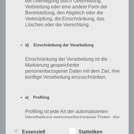
dem Spiel heraus und beenden dieses komplett (bspw. über einen
die Offenlegung durch Übermittlung,
Task Manager) oder gehen in die Einstellungen und stoppen die App.
Verbreitung oder eine andere Form der
Bereitstellung, den Abgleich oder die
Nun gehen wir wieder in die App und in unserem Inventar befinden
Verknüpfung, die Einschränkung, das
sich noch die drei platzierten Blöcke. Wir können nun die Spitzhacke
Löschen oder die Vernichtung.
nehmen und diese zerhauen. Wir sehen nun, dass sich jeweils 2 von
jeder Sorte im Inventar befinden. Hier der Cheat bzw. Bug bei der
Minecraft Pocket Edition nochmal als Video. Allerdings wird es nicht
d) Einschränkung der Verarbeitung
lange dauern bis dieser Cheat / Bug von den Entwicklern auch
behoben wird.
Einschränkung der Verarbeitung ist die
Markierung gespeicherter
personenbezogener Daten mit dem Ziel, ihre
künftige Verarbeitung einzuschränken.
e) Profiling
Profiling ist jede Art der automatisierten
Verarbeitung personenbezogener Daten, die
darin besteht, dass diese
personenbezogenen Daten verwendet
Essenziell
Statistiken