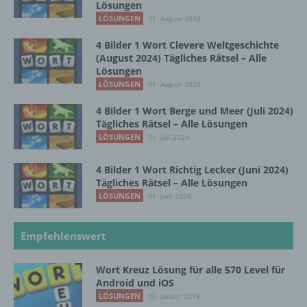
Lösungen
InnoMobile GmbH
LÖSUNGEN
31. August 2024
Schlehenweg 20
4 Bilder 1 Wort Clevere Weltgeschichte
(August 2024) Tägliches Rätsel – Alle
18069 Lambrechtshagen
Lösungen
LÖSUNGEN
01. August 2024
DE
4 Bilder 1 Wort Berge und Meer (Juli 2024)
Tägliches Rätsel – Alle Lösungen
LÖSUNGEN
01. Juli 2024
Cookies / SessionStorage / LocalStorage
4 Bilder 1 Wort Richtig Lecker (Juni 2024)
Die Internetseiten verwenden teilweise so
Tägliches Rätsel – Alle Lösungen
genannte Cookies, LocalStorage und
LÖSUNGEN
01. Juni 2024
SessionStorage. Dies dient dazu, unser Angebot
nutzerfreundlicher, effektiver und sicherer zu
machen. Local Storage und SessionStorage ist
Empfehlenswert
eine Technologie, mit welcher ihr Browser Daten
auf Ihrem Computer oder mobilen Gerät
Wort Kreuz Lösung für alle 570 Level für
abspeichert. Cookies sind Textdateien, welche
Android und iOS
über einen Internetbrowser auf einem
LÖSUNGEN
05. Januar 2018
Computersystem abgelegt und gespeichert