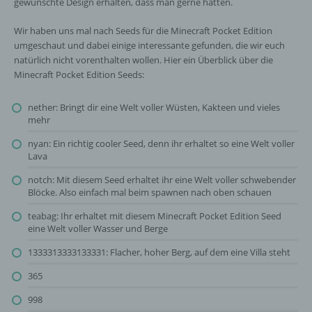
gewünschte Design erhalten, dass man gerne hätten.
Maßnahmen unterliegen, die gewährleisten,
dass die personenbezogenen Daten nicht
Wir haben uns mal nach Seeds für die Minecraft Pocket Edition
einer identifizierten oder identifizierbaren
umgeschaut und dabei einige interessante gefunden, die wir euch
natürlichen Person zugewiesen werden.
natürlich nicht vorenthalten wollen. Hier ein Überblick über die
Minecraft Pocket Edition Seeds:
g) Verantwortlicher oder für die Verarbeitung
nether: Bringt dir eine Welt voller Wüsten, Kakteen und vieles
Verantwortlicher
mehr
Verantwortlicher oder für die Verarbeitung
nyan: Ein richtig cooler Seed, denn ihr erhaltet so eine Welt voller
Verantwortlicher ist die natürliche oder
Lava
juristische Person, Behörde, Einrichtung
notch: Mit diesem Seed erhaltet ihr eine Welt voller schwebender
oder andere Stelle, die allein oder
Blöcke. Also einfach mal beim spawnen nach oben schauen
gemeinsam mit anderen über die Zwecke
und Mittel der Verarbeitung von
teabag: Ihr erhaltet mit diesem Minecraft Pocket Edition Seed
personenbezogenen Daten entscheidet.
eine Welt voller Wasser und Berge
Sind die Zwecke und Mittel dieser
1333313333133331: Flacher, hoher Berg, auf dem eine Villa steht
Verarbeitung durch das Unionsrecht oder
das Recht der Mitgliedstaaten vorgegeben,
365
so kann der Verantwortliche
beziehungsweise können die bestimmten
998
Kriterien seiner Benennung nach dem