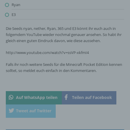
Unionsrecht oder dem Recht der
Ryan
Mitgliedstaaten vorgesehen werden.
E3
Die Seeds nyan, nether, Ryan, 365 und E3 könnt ihr euch auch in
h) Auftragsverarbeiter
folgemdem YouTube wieder nochmal genauer ansehen. So habt ihr
gleich einen guten Eindruck davon, wie diese aussehen.
Auftragsverarbeiter ist eine natürliche oder
juristische Person, Behörde, Einrichtung
http://www.youtube.com/watch?v=ssVP-xkfmI4
oder andere Stelle, die personenbezogene
Daten im Auftrag des Verantwortlichen
Falls ihr noch weitere Seeds für die Minecraft Pocket Edition kennen
verarbeitet.
solltet, so meldet euch einfach in den Kommentaren.
i) Empfänger
Auf WhatsApp teilen
Teilen auf Facebook
Empfänger ist eine natürliche oder juristische
Person, Behörde, Einrichtung oder andere
Tweet auf Twitter
Stelle, der personenbezogene Daten
offengelegt werden, unabhängig davon, ob
es sich bei ihr um einen Dritten handelt oder
nicht. Behörden, die im Rahmen eines