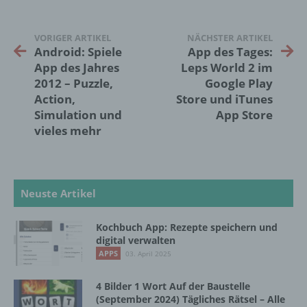
Einwilligung ist jede von der betroffenen
VORIGER ARTIKEL
NÄCHSTER ARTIKEL
Person freiwillig für den bestimmten Fall in
Android: Spiele
App des Tages:
informierter Weise und unmissverständlich
App des Jahres
Leps World 2 im
abgegebene Willensbekundung in Form
einer Erklärung oder einer sonstigen
2012 – Puzzle,
Google Play
eindeutigen bestätigenden Handlung, mit der
Action,
Store und iTunes
die betroffene Person zu verstehen gibt, dass
Simulation und
App Store
sie mit der Verarbeitung der sie betreffenden
vieles mehr
personenbezogenen Daten einverstanden
ist.
Neuste Artikel
Name und Anschrift des für die Verarbeitung
Verantwortlichen
Kochbuch App: Rezepte speichern und
digital verwalten
Verantwortlicher im Sinne der Datenschutz-
Grundverordnung, sonstiger in den Mitgliedstaaten
APPS
03. April 2025
der Europäischen Union geltenden
Datenschutzgesetze und anderer Bestimmungen
4 Bilder 1 Wort Auf der Baustelle
mit datenschutzrechtlichem Charakter ist die:
(September 2024) Tägliches Rätsel – Alle