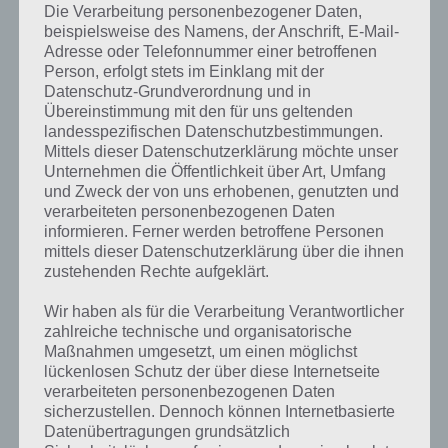
Die Verarbeitung personenbezogener Daten,
beispielsweise des Namens, der Anschrift, E-Mail-
Ohne Fackeln eine Höhle bauen
Adresse oder Telefonnummer einer betroffenen
Person, erfolgt stets im Einklang mit der
Datenschutz-Grundverordnung und in
Wer schonmal in den Berg bzw. unter Tage gegraben hat, kommt
Übereinstimmung mit den für uns geltenden
ohne Fackeln nicht weit. Schnell wird es zu Dunkel und man sieht
landesspezifischen Datenschutzbestimmungen.
nichts mehr. Allerdings gibt es einen coolen Trick in der Minecraft
Mittels dieser Datenschutzerklärung möchte unser
Pocket Edition.
Unternehmen die Öffentlichkeit über Art, Umfang
und Zweck der von uns erhobenen, genutzten und
verarbeiteten personenbezogenen Daten
Achtung Monster in Höhlen
informieren. Ferner werden betroffene Personen
mittels dieser Datenschutzerklärung über die ihnen
Habt ihr nahe eures Hauses eine Höhle gebaut, so müsst ihr diese
zustehenden Rechte aufgeklärt.
Höhle, nutzt ihr diese nicht mehr, wieder zumachen. Andernfalls
spawnen dort Monster, die euch nicht mehr schlafen lassen.
Wir haben als für die Verarbeitung Verantwortlicher
zahlreiche technische und organisatorische
Maßnahmen umgesetzt, um einen möglichst
Weitere Tipps und Tricks zu Minecraft Pocket
lückenlosen Schutz der über diese Internetseite
Edition
verarbeiteten personenbezogenen Daten
sicherzustellen. Dennoch können Internetbasierte
Datenübertragungen grundsätzlich
Wenn du weitere Tipps und Tricks bzw. nette Objekte zum Bauen in