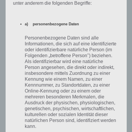
große Bauvorhaben extrem viele Blöcke benötigt. Wer jetzt nicht
unter anderem die folgenden Begriffe:
stundenlang auf Blocksuche gehen will, kann sich diese auch
cheaten. Im Gegensatz zur PC Variante gibt es hier allerdings keine
Mods wie TooManyItems.
a) personenbezogene Daten
Für iOS gibt es daher die App iMCPEdit. Damit lassen sich nun
Personenbezogene Daten sind alle
zahlreiche Einstellungen vornehmen, unter anderem wieviele Items
Informationen, die sich auf eine identifizierte
der User erhalten soll, man kann die Welt anpassen, die Zeit und
oder identifizierbare natürliche Person (im
vieles mehr. Leider geht dies nur mit einem gejailbreakten iOS Gerät,
Folgenden „betroffene Person") beziehen.
was natürlich sehr schade ist. Alle anderen müssen sich hier noch
Als identifizierbar wird eine natürliche
gedulden. Trotzdem haben wir ein Video dazu gefunden, wen das
Person angesehen, die direkt oder indirekt,
ganze interessieren sollte.
insbesondere mittels Zuordnung zu einer
Kennung wie einem Namen, zu einer
Kennnummer, zu Standortdaten, zu einer
Online-Kennung oder zu einem oder
mehreren besonderen Merkmalen, die
Ausdruck der physischen, physiologischen,
genetischen, psychischen, wirtschaftlichen,
kulturellen oder sozialen Identität dieser
natürlichen Person sind, identifiziert werden
kann.