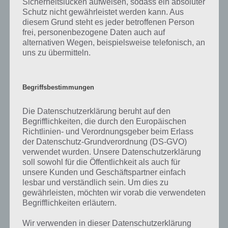
Sicherheitslücken aufweisen, sodass ein absoluter
der Minecraft Pocket Edition kennst, so teile uns dies einfach in den
Schutz nicht gewährleistet werden kann. Aus
Kommentaren mit. Wir werden das ganze dann stetig erweitern.
diesem Grund steht es jeder betroffenen Person
frei, personenbezogene Daten auch auf
alternativen Wegen, beispielsweise telefonisch, an
Minecraft Pocket Edition Cheats für die
uns zu übermitteln.
App
Nachfolgend haben wir auch jeweils einen Cheat für die Minecraft
Begriffsbestimmungen
Pocket Edition für dich, da die Nachfrage nach Cheats zu Minecraft in
der Regel immer sehr hoch ist. Dabei sind die Cheats für die iOS
Die Datenschutzerklärung beruht auf den
(iPhone, iPod Touch, iPad) unterschiedlich zur Android Variante,
Begrifflichkeiten, die durch den Europäischen
weshalb ihr einfach zum entsprechenden Titel springen müsst, der
Richtlinien- und Verordnungsgeber beim Erlass
für euch interessant ist. Alle weiteren Informationen zu den Cheats
der Datenschutz-Grundverordnung (DS-GVO)
erhaltet ihr dort.
verwendet wurden. Unsere Datenschutzerklärung
soll sowohl für die Öffentlichkeit als auch für
unsere Kunden und Geschäftspartner einfach
Cheats für die iPhone / iPad App von
lesbar und verständlich sein. Um dies zu
Minecraft Pocket Edition
gewährleisten, möchten wir vorab die verwendeten
Begrifflichkeiten erläutern.
Beginnen wir nun mit einem Cheat für die iOS Variante von der
Minecraft Pocket Edition. Das Problem ist ja meist, dass man für
Wir verwenden in dieser Datenschutzerklärung