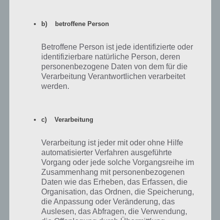
b) betroffene Person
Betroffene Person ist jede identifizierte oder
identifizierbare natürliche Person, deren
personenbezogene Daten von dem für die
Verarbeitung Verantwortlichen verarbeitet
werden.
Cheats für die Android App von Minecraft
Pocket Edition
c) Verarbeitung
Für Android gibt es leider noch keine Cheats für die Minecraft Pocket
Verarbeitung ist jeder mit oder ohne Hilfe
Edition. Findige User haben allerdings einen Bug entdeckt, der auch
automatisierter Verfahren ausgeführte
unter iOS funktioniert. Ein weiterer Nachteil dieses Cheats ist, dass
Vorgang oder jede solche Vorgangsreihe im
das ganze sehr lange dauert und nicht für große Bauvorhaben
Zusammenhang mit personenbezogenen
genutzt werden sollte.
Daten wie das Erheben, das Erfassen, die
Organisation, das Ordnen, die Speicherung,
Und so funktioniert der Cheat. Wir platzieren bestimmte Blöcke,
die Anpassung oder Veränderung, das
bspw. einen Goldenen, Trkisen und weißen Block. Nun gehen wir aus
Auslesen, das Abfragen, die Verwendung,