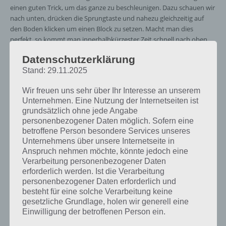
einen guten Trick, um das ganze zu beschleunigen. Dazu schauen wir
nach unten, drücken die Sprungtaste und nahezu gleichzeitig auf
den Boden klicken um einen Block zu setzen. Macht man dies
perfekt, so kommt man innerhalbkürzester Zeit schnell nach oben.
Datenschutzerklärung
Schonmal an eine Dusche oder Swimming
Stand: 29.11.2025
Pool gedacht?
Wir freuen uns sehr über Ihr Interesse an unserem
Unternehmen. Eine Nutzung der Internetseiten ist
In der Minecraft Pocket Edition gibt es einige tolle Gebäude und
grundsätzlich ohne jede Angabe
Gimmicks, die man errichten kann. So bspw. einen Swimming Pool,
personenbezogener Daten möglich. Sofern eine
eine Dusche und vieles mehr. Und so funktioniert das ganze: Um
betroffene Person besondere Services unseres
einen Swimming Pool zu errichten, bauen wir unser Haus nahe am
Unternehmens über unsere Internetseite in
Wasser. Nun stocken wir die gewünschte Fläche auf und bauen ein
Anspruch nehmen möchte, könnte jedoch eine
Dach drüber. Schon haben wir einen Swimming Pool gebaut.
Verarbeitung personenbezogener Daten
erforderlich werden. Ist die Verarbeitung
Auch eine Dusche ist kein Problem in der Minecraft Pocket Edition.
personenbezogener Daten erforderlich und
Dazu errichtet man sein Haus einfach nahe eines Wasserfalls. Nun
besteht für eine solche Verarbeitung keine
bauen wir Rohre aus Ziegeln oder Steinen um diesen herum und
gesetzliche Grundlage, holen wir generell eine
leiten das ganze zum Haus. das Wasser sprudelt zwar nun die ganze
Einwilligung der betroffenen Person ein.
Zeit aus dem Rohr, aber das ist ja nicht so schlimm.