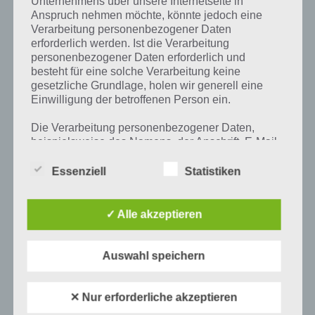
Unternehmens über unsere Internetseite in
Anspruch nehmen möchte, könnte jedoch eine
PAUL STELZER
-
06. APRIL 2016
Verarbeitung personenbezogener Daten
[caption id="attachment_24365" align="alignright"
erforderlich werden. Ist die Verarbeitung
width="150"] Windows 10 Mobile Tipps und
personenbezogener Daten erforderlich und
Tricks[/caption] Es ist soweit. Microsoft hat damit
besteht für eine solche Verarbeitung keine
begonnen damit Windows 10 Mobile für Windows
gesetzliche Grundlage, holen wir generell eine
Phones auszurollen. Das bietet…
Einwilligung der betroffenen Person ein.
Die Verarbeitung personenbezogener Daten,
beispielsweise des Namens, der Anschrift, E-Mail-
Adresse oder Telefonnummer einer betroffenen
Person, erfolgt stets im Einklang mit der
Essenziell
Statistiken
Datenschutz-Grundverordnung und in
Übereinstimmung mit den für uns geltenden
landesspezifischen Datenschutzbestimmungen.
✓ Alle akzeptieren
Mittels dieser Datenschutzerklärung möchte unser
Unternehmen die Öffentlichkeit über Art, Umfang
und Zweck der von uns erhobenen, genutzten und
Auswahl speichern
verarbeiteten personenbezogenen Daten
informieren. Ferner werden betroffene Personen
mittels dieser Datenschutzerklärung über die ihnen
✕ Nur erforderliche akzeptieren
zustehenden Rechte aufgeklärt.