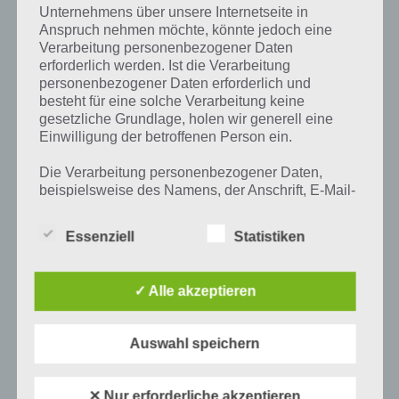
ZUM HIGHSCORE
Unternehmens über unsere Internetseite in
Anspruch nehmen möchte, könnte jedoch eine
PAUL STELZER
-
17. APRIL 2016
Verarbeitung personenbezogener Daten
erforderlich werden. Ist die Verarbeitung
Die besten Tipps, Tricks und Strategien für slither.io
personenbezogener Daten erforderlich und
um schnell und einfach zur größten Schlange in der
besteht für eine solche Verarbeitung keine
Welt zu werden. Aktuell sorgt das Spiel slither.io im
gesetzliche Grundlage, holen wir generell eine
Browser…
Einwilligung der betroffenen Person ein.
Die Verarbeitung personenbezogener Daten,
beispielsweise des Namens, der Anschrift, E-Mail-
Adresse oder Telefonnummer einer betroffenen
Person, erfolgt stets im Einklang mit der
Essenziell
Statistiken
Datenschutz-Grundverordnung und in
Übereinstimmung mit den für uns geltenden
landesspezifischen Datenschutzbestimmungen.
✓ Alle akzeptieren
Mittels dieser Datenschutzerklärung möchte unser
Unternehmen die Öffentlichkeit über Art, Umfang
und Zweck der von uns erhobenen, genutzten und
Auswahl speichern
verarbeiteten personenbezogenen Daten
informieren. Ferner werden betroffene Personen
mittels dieser Datenschutzerklärung über die ihnen
✕ Nur erforderliche akzeptieren