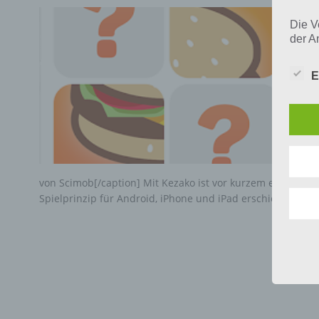
Die V
der A
Perso
und i
E
Daten
unser
uns e
infor
Daten
Wir h
und o
von Scimob[/caption] Mit Kezako ist vor kurzem ein neues 
lücke
Spielprinzip für Android, iPhone und iPad erschienen. Di
perso
Inter
aufwe
Aus d
perso
telef