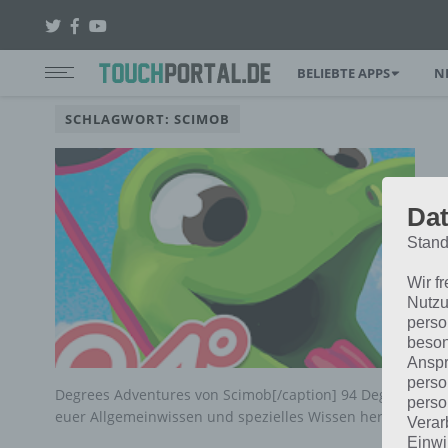
BELIEBTE APPS
N
SCHLAGWORT: SCIMOB
Dat
Stand
Wir f
Nutzu
perso
beson
Anspr
perso
Degrees Adventures von Scimob[/caption] 94 Degrees Adve
perso
euer Allgemeinwissen und spezielles Wissen heraus. In d
Verar
Einwi