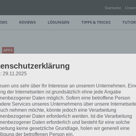
Startseite
Unser
EWS
REVIEWS
LÖSUNGEN
TIPPS & TRICKS
TUTOR
APPS
94 DEGREES
enschutzerklärung
ADVENTURES:
: 29.11.2025
ALLGEMEINWISSEN,
FRAGEN UND MEHR
reuen uns sehr über Ihr Interesse an unserem Unternehmen. Ein
ng der Internetseiten ist grundsätzlich ohne jede Angabe
PAUL STELZER
-
13. OKTOBER 2017
nenbezogener Daten möglich. Sofern eine betroffene Person
dere Services unseres Unternehmens über unsere Internetseite
[caption id="attachment_38534"
uch nehmen möchte, könnte jedoch eine Verarbeitung
align="alignright" width="150"] 94
nenbezogener Daten erforderlich werden. Ist die Verarbeitung
ntures der 94 Grad Spielereihe fordert
nenbezogener Daten erforderlich und besteht für eine solche
er App für…
beitung keine gesetzliche Grundlage, holen wir generell eine
lligung der betroffenen Person ein.