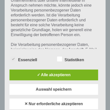
Unternehmens über unsere Internetseite in
Anspruch nehmen möchte, könnte jedoch eine
PAUL STELZER
-
28. SEPTEMBER 2015
Verarbeitung personenbezogener Daten
[caption id="attachment_22744" align="alignright"
erforderlich werden. Ist die Verarbeitung
width="150"] Rockfest von Headup Games[/caption]
personenbezogener Daten erforderlich und
Mit der App Rockfest erstellst du dein eigenes Musik-
besteht für eine solche Verarbeitung keine
Festival auf deinem iPhone und iPad. Was sich
gesetzliche Grundlage, holen wir generell eine
zunächst einmal spannend…
Einwilligung der betroffenen Person ein.
Die Verarbeitung personenbezogener Daten,
beispielsweise des Namens, der Anschrift, E-Mail-
Adresse oder Telefonnummer einer betroffenen
Person, erfolgt stets im Einklang mit der
Essenziell
Statistiken
Datenschutz-Grundverordnung und in
Übereinstimmung mit den für uns geltenden
landesspezifischen Datenschutzbestimmungen.
✓ Alle akzeptieren
Mittels dieser Datenschutzerklärung möchte unser
Unternehmen die Öffentlichkeit über Art, Umfang
und Zweck der von uns erhobenen, genutzten und
Auswahl speichern
verarbeiteten personenbezogenen Daten
informieren. Ferner werden betroffene Personen
mittels dieser Datenschutzerklärung über die ihnen
✕ Nur erforderliche akzeptieren
zustehenden Rechte aufgeklärt.