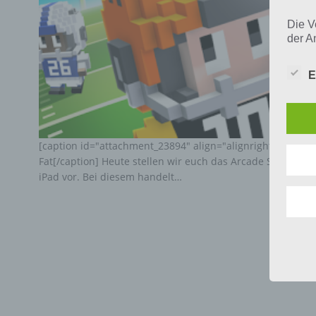
Die V
der A
Perso
und i
E
Daten
unser
uns e
infor
Daten
[caption id="attachment_23894" align="alignright" width="1
Fat[/caption] Heute stellen wir euch das Arcade Sporrtspie
Wir h
iPad vor. Bei diesem handelt…
und o
lücke
perso
Inter
aufwe
Aus d
perso
telef