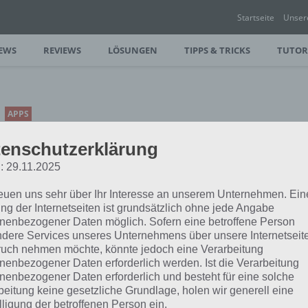
Startseite
Unser
EWS
REVIEWS
LÖSUNGEN
TIPPS & TRICKS
TUTOR
APPS
FLICK RUGBY 16: FLIPPE
enschutzerklärung
DEN FOOTBALL INS ZIEL
: 29.11.2025
PAUL STELZER
-
08. FEBRUAR 2016
reuen uns sehr über Ihr Interesse an unserem Unternehmen. Ein
[caption id="attachment_23928"
ng der Internetseiten ist grundsätzlich ohne jede Angabe
align="alignright" width="150"] Flick
nenbezogener Daten möglich. Sofern eine betroffene Person
Rugby 16 von Full Fat[/caption] Heute
dere Services unseres Unternehmens über unsere Internetseite
stellen wir euch die Spiele App Flick
uch nehmen möchte, könnte jedoch eine Verarbeitung
nenbezogener Daten erforderlich werden. Ist die Verarbeitung
nenbezogener Daten erforderlich und besteht für eine solche
beitung keine gesetzliche Grundlage, holen wir generell eine
APPS
lligung der betroffenen Person ein.