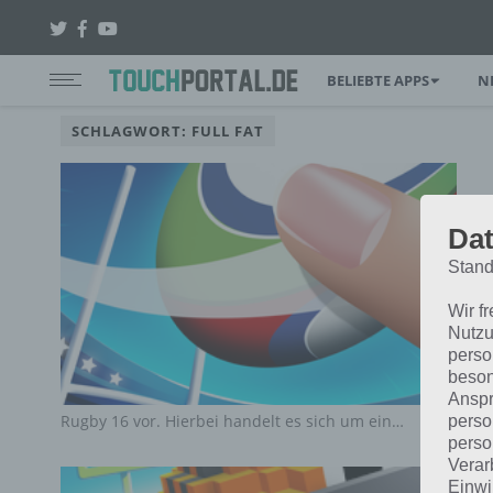
BELIEBTE APPS
N
SCHLAGWORT: FULL FAT
Dat
Stand
Wir f
Nutzu
perso
beson
Anspr
Rugby 16 vor. Hierbei handelt es sich um ein…
perso
perso
Verar
Einwi