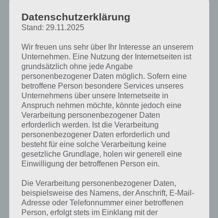
FREIGESCHALTET
Datenschutzerklärung
PAUL STELZER
-
28. OKTOBER 2013
Stand: 29.11.2025
[caption id="attachment_11705" align="alignright"
Wir freuen uns sehr über Ihr Interesse an unserem
width="150"] Deer Hunter 2014 - (c) Glu
Unternehmen. Eine Nutzung der Internetseiten ist
Mobile[/caption] Die Spiele App Deer Hunter 2014
grundsätzlich ohne jede Angabe
wurde um die Region 5 namens Alaska für Android
personenbezogener Daten möglich. Sofern eine
und…
betroffene Person besondere Services unseres
Unternehmens über unsere Internetseite in
Anspruch nehmen möchte, könnte jedoch eine
Verarbeitung personenbezogener Daten
erforderlich werden. Ist die Verarbeitung
personenbezogener Daten erforderlich und
besteht für eine solche Verarbeitung keine
gesetzliche Grundlage, holen wir generell eine
Einwilligung der betroffenen Person ein.
Die Verarbeitung personenbezogener Daten,
beispielsweise des Namens, der Anschrift, E-Mail-
Adresse oder Telefonnummer einer betroffenen
Person, erfolgt stets im Einklang mit der