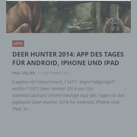
alternativen Wegen, beispielsweise telefonisch, an
uns zu übermitteln.
Begriffsbestimmungen
Die Datenschutzerklärung beruht auf den
APPS
Begrifflichkeiten, die durch den Europäischen
DEER HUNTER 2014: APP DES TAGES
Richtlinien- und Verordnungsgeber beim Erlass
der Datenschutz-Grundverordnung (DS-GVO)
FÜR ANDROID, IPHONE UND IPAD
verwendet wurden. Unsere Datenschutzerklärung
soll sowohl für die Öffentlichkeit als auch für
PAUL STELZER
-
27. SEPTEMBER 2013
unsere Kunden und Geschäftspartner einfach
[caption id="attachment_11471" align="alignright"
lesbar und verständlich sein. Um dies zu
width="150"] Deer Hunter 2014 von Glu
gewährleisten, möchten wir vorab die verwendeten
Games[/caption] Unsere heutige App des Tages ist das
Begrifflichkeiten erläutern.
Jagdspiel Deer Hunter 2014 für Android, iPhone und
iPad. In…
Wir verwenden in dieser Datenschutzerklärung
unter anderem die folgenden Begriffe:
a) personenbezogene Daten