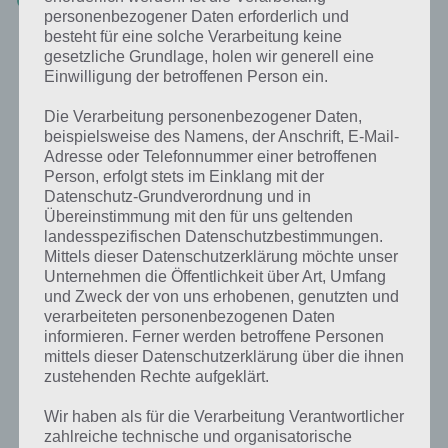
personenbezogener Daten erforderlich und
besteht für eine solche Verarbeitung keine
gesetzliche Grundlage, holen wir generell eine
Einwilligung der betroffenen Person ein.
Auf WhatsApp teilen
Teilen auf Facebook
Die Verarbeitung personenbezogener Daten,
beispielsweise des Namens, der Anschrift, E-Mail-
Tweet auf Twitter
Adresse oder Telefonnummer einer betroffenen
Person, erfolgt stets im Einklang mit der
Datenschutz-Grundverordnung und in
Übereinstimmung mit den für uns geltenden
Mehr Artikel hier auf Touchportal
landesspezifischen Datenschutzbestimmungen.
Mittels dieser Datenschutzerklärung möchte unser
Unternehmen die Öffentlichkeit über Art, Umfang
VORIGER ARTIKEL
NÄCHSTER ARTIKEL
und Zweck der von uns erhobenen, genutzten und
Icomania Level
Words in a Pic
verarbeiteten personenbezogenen Daten
informieren. Ferner werden betroffene Personen
18 Lösung
Level 1 bis 50
mittels dieser Datenschutzerklärung über die ihnen
Lösung
zustehenden Rechte aufgeklärt.
Wir haben als für die Verarbeitung Verantwortlicher
zahlreiche technische und organisatorische