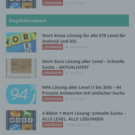
LÖSUNGEN
01. Juni 2024
lesbar und verständlich sein. Um dies zu
gewährleisten, möchten wir vorab die verwendeten
Begrifflichkeiten erläutern.
Empfehlenswert
Wir verwenden in dieser Datenschutzerklärung
unter anderem die folgenden Begriffe:
Wort Kreuz Lösung für alle 570 Level für
Android und iOS
LÖSUNGEN
05. Januar 2018
a) personenbezogene Daten
Wort Guru Lösung aller Level – Schnelle
Suche – AKTUALISIERT
Personenbezogene Daten sind alle
LÖSUNGEN
21. Mai 2017
Informationen, die sich auf eine identifizierte
oder identifizierbare natürliche Person (im
94% Lösung aller Level (1 bis 359) – 94
Folgenden „betroffene Person") beziehen.
Prozent Antworten mit einfacher Suche
Als identifizierbar wird eine natürliche
LÖSUNGEN
09. April 2015
Person angesehen, die direkt oder indirekt,
insbesondere mittels Zuordnung zu einer
Kennung wie einem Namen, zu einer
4 Bilder 1 Wort Lösung: Schnelle Suche –
Kennnummer, zu Standortdaten, zu einer
ALLE LEVEL, ALLE LÖSUNGEN
Online-Kennung oder zu einem oder
LÖSUNGEN
17. Februar 2015
mehreren besonderen Merkmalen, die