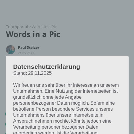
Touchportal
>
Words in a Pic
Words in a Pic
Paul Stelzer
21.05.2013
Datenschutzerklärung
App Empfehlung: IQ Test App
Mit zahlreichen Aufgaben zum Knobeln und Üben
Stand: 29.11.2025
JETZT KOSTENLOS HERUNTERLADEN
Wir freuen uns sehr über Ihr Interesse an unserem
Auf den nachfolgenden Seiten findet ihr die Words in a Pic Lösung,
Unternehmen. Eine Nutzung der Internetseiten ist
sortiert nach den Leveln:
grundsätzlich ohne jede Angabe
personenbezogener Daten möglich. Sofern eine
betroffene Person besondere Services unseres
Words in a Pic Level 1 bis 50 Lösung
Unternehmens über unsere Internetseite in
Anspruch nehmen möchte, könnte jedoch eine
Words in a Pic Level 51 bis 100 Lösung
Verarbeitung personenbezogener Daten
erforderlich werden. Ist die Verarbeitung
Words in a Pic Level 101 bis 150 Lösung